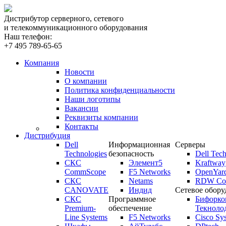
Дистрибутор серверного, сетевого
и телекоммуникационного оборудования
Наш телефон:
+7 495 789-65-65
Компания
Новости
О компании
Политика конфиденциальности
Наши логотипы
Вакансии
Реквизиты компании
Контакты
Дистрибуция
Dell
Информационная
Серверы
Technologies
безопасность
Dell Tech
СКС
Элемент5
Kraftway
CommScope
F5 Networks
OpenYar
СКС
Netams
RDW Com
CANOVATE
Индид
Сетевое обору
СКС
Программное
Бифорко
Premium-
обеспечение
Текноло
Line Systems
F5 Networks
Cisco Sy