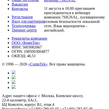
Вебинар 7SIGNAL
Вакансии
11 августа в 18.00 приглашаем
Контакты
присоединиться к вебинару
Регистрация
компании 7SIGNAL, посвященному
Вход для партнеров
основам безопасности локальной
Техподдержка
сети. Язык мероприятия –
Тренинг-центр
английский.
Реквизиты компании
ООО «КомпТек»
ИНН: 5003082667
ОГРН: 1085003004877
ОКВЭД: 46.51
© 1996 — 2026
«CompTek»
. Все права защищены.
Адрес нашего офиса: г. Москва, Киевское шоссе,
22-й километр, 6Ас1,
БЦ Комсити, корпус B1, этаж 4
Наш телефоны: +7 (495) 789-65-65 / +7 (495) 787-87-48