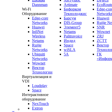
Шкафы
АйТулабс
DPtech
Dannman
Artimate
EcoRoute
Wi-Fi
Бифорком
Edge-cor
Оборудование
Текнолоджис
Network
Edge-core
Барсум
Huawei
Networks
DIS-Group
Ruijie N
Huawei
Элемент5
SNR
InfiNet
Netams
Wownet
Wireless
Palitravoice
ZRJ
Netams
Индид
ZCTT
Ruijie
Space
Вектор
Networks
wiSLA
Техноло
Ubiquiti
5A
ГК
Networks
«Информ
Wownet
Вектор
Технологии
Виртуализация и
VDI
Loudplay
Space
Интерактивное
оборудование
NexTouch
Extron