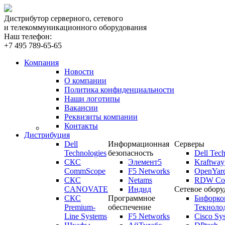
Дистрибутор серверного, сетевого
и телекоммуникационного оборудования
Наш телефон:
+7 495 789-65-65
Компания
Новости
О компании
Политика конфиденциальности
Наши логотипы
Вакансии
Реквизиты компании
Контакты
Дистрибуция
Dell
Информационная
Серверы
Technologies
безопасность
Dell Tech
СКС
Элемент5
Kraftway
CommScope
F5 Networks
OpenYar
СКС
Netams
RDW Com
CANOVATE
Индид
Сетевое обору
СКС
Программное
Бифорко
Premium-
обеспечение
Текноло
Line Systems
F5 Networks
Cisco Sy