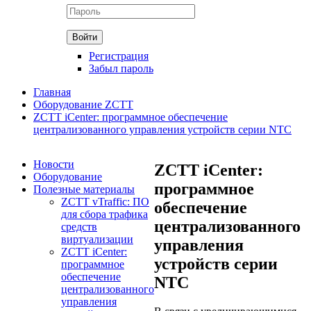
Регистрация
Забыл пароль
Главная
Оборудование ZCTT
ZCTT iCenter: программное обеспечение
централизованного управления устройств серии NTC
Новости
ZCTT iCenter:
Оборудование
программное
Полезные материалы
ZCTT vTraffic: ПО
обеспечение
для сбора трафика
централизованного
средств
виртуализации
управления
ZCTT iCenter:
устройств серии
программное
обеспечение
NTC
централизованного
управления