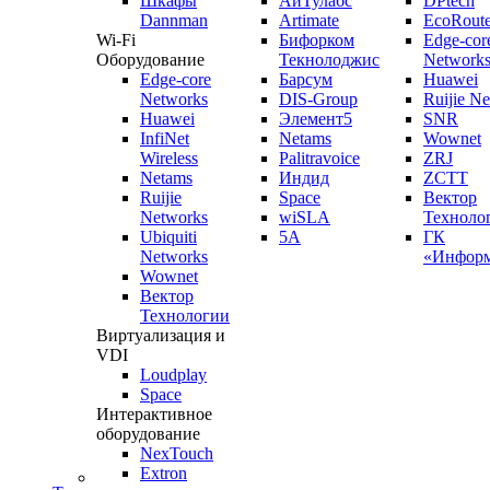
Шкафы
АйТулабс
DPtech
Dannman
Artimate
EcoRoute
Wi-Fi
Бифорком
Edge-cor
Оборудование
Текнолоджис
Network
Edge-core
Барсум
Huawei
Networks
DIS-Group
Ruijie N
Huawei
Элемент5
SNR
InfiNet
Netams
Wownet
Wireless
Palitravoice
ZRJ
Netams
Индид
ZCTT
Ruijie
Space
Вектор
Networks
wiSLA
Техноло
Ubiquiti
5A
ГК
Networks
«Информ
Wownet
Вектор
Технологии
Виртуализация и
VDI
Loudplay
Space
Интерактивное
оборудование
NexTouch
Extron