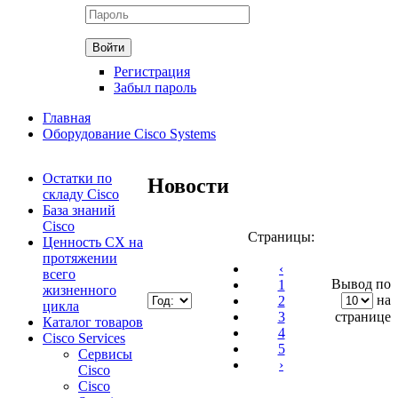
Регистрация
Забыл пароль
Главная
Оборудование Cisco Systems
Остатки по
Новости
складу Cisco
База знаний
Cisco
Страницы:
Ценность CX на
протяжении
‹
всего
Вывод по
1
жизненного
на
2
цикла
3
странице
Каталог товаров
4
Cisco Services
5
Сервисы
›
Cisco
Cisco