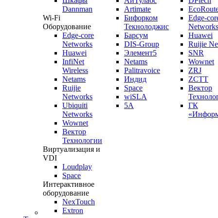
Шкафы
АйТулабс
DPtech
Dannman
Artimate
EcoRoute
Wi-Fi
Бифорком
Edge-cor
Оборудование
Текнолоджис
Network
Edge-core
Барсум
Huawei
Networks
DIS-Group
Ruijie N
Huawei
Элемент5
SNR
InfiNet
Netams
Wownet
Wireless
Palitravoice
ZRJ
Netams
Индид
ZCTT
Ruijie
Space
Вектор
Networks
wiSLA
Техноло
Ubiquiti
5A
ГК
Networks
«Информ
Wownet
Вектор
Технологии
Виртуализация и
VDI
Loudplay
Space
Интерактивное
оборудование
NexTouch
Extron