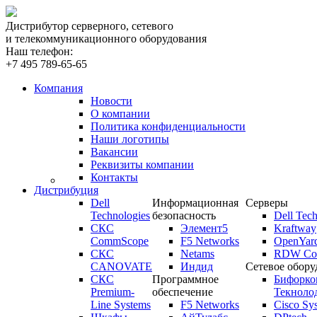
Дистрибутор серверного, сетевого
и телекоммуникационного оборудования
Наш телефон:
+7 495 789-65-65
Компания
Новости
О компании
Политика конфиденциальности
Наши логотипы
Вакансии
Реквизиты компании
Контакты
Дистрибуция
Dell
Информационная
Серверы
Technologies
безопасность
Dell Tech
СКС
Элемент5
Kraftway
CommScope
F5 Networks
OpenYar
СКС
Netams
RDW Com
CANOVATE
Индид
Сетевое обору
СКС
Программное
Бифорко
Premium-
обеспечение
Текноло
Line Systems
F5 Networks
Cisco Sy