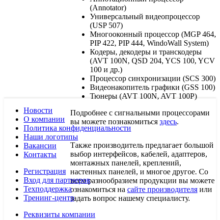
(Annotator)
Универсальный видеопроцессор
(USP 507)
Многооконный процессор (MGP 464,
PIP 422, PIP 444, WindoWall System)
Кодеры, декодеры и транскодеры
(AVT 100N, QSD 204, YCS 100, YCV
100 и др.)
Процессор синхронизации (SCS 300)
Видеонакопитель графики (GSS 100)
Тюнеры (AVT 100N, AVT 100P)
Новости
Подробнее с сигнальными процессорами
О компании
вы можете познакомиться
здесь
.
Политика конфиденциальности
Наши логотипы
Также производитель предлагает большой
Вакансии
выбор интерфейсов, кабелей, адаптеров,
Контакты
монтажных панелей, креплений,
Регистрация
настенных панелей, и многое другое. Со
Вход для партнеров
всем разнообразием продукции вы можете
Техподдержка
ознакомиться на
сайте производителя
или
Тренинг-центр
задать вопрос нашему специалисту.
Реквизиты компании