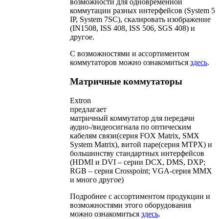
возможности для одновременной
коммутации разных интерфейсов (System 5
IP, System 7SC), скалировать изображение
(IN1508, ISS 408, ISS 506, SGS 408) и
другое.
С возможностями и ассортиментом
коммутаторов можно ознакомиться
здесь
.
Матричные коммутаторы
Extron
предлагает
матричный коммутатор для передачи
аудио-/видеосигнала по оптическим
кабелям связи(серия FOX Matrix, SMX
System Matrix), витой паре(cерия MTPX) и
большинству стандартных интерфейсов
(HDMI и DVI – серии DCX, DMS, DXP;
RGB – серия Crosspoint; VGA-серия MMX
и много другое)
Подробнее с ассортиментом продукции и
возможностями этого оборудования
можно ознакомиться
здесь
.