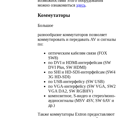
возможностями этого оборудования
можно ознакомиться
здесь
.
Коммутаторы
Большое
разнообразие коммутаторов позволяет
коммутировать и передавать AV и сигналы
по:
оптическим кабелям связи (FOX
SW8)
по DVI и HDMI-интерфейсам (SW
DVI Plus, SW HDMI)
по SHI и HD-SDI-интерфейсам (SW4
3G HD-SDI)
по USB-интерфейсу (SW USB)
по VGA-интерфейсу (SW VGA, SW2
VGA DA2, SW RGBHV)
композитное, S-видео и стерео/моно-
аудиосигналы (MSV 4SV, SW 6AV и
др.)
Также коммутаторы Extron предоставляют