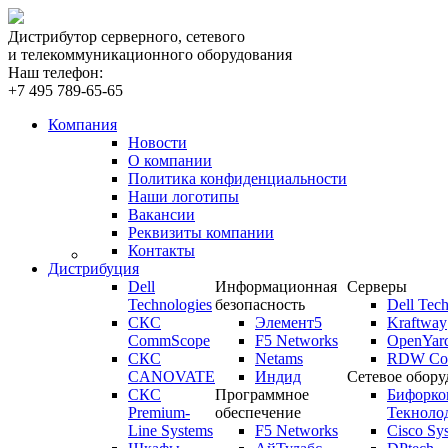
Дистрибутор серверного, сетевого
и телекоммуникационного оборудования
Наш телефон:
+7 495 789-65-65
Компания
Новости
О компании
Политика конфиденциальности
Наши логотипы
Вакансии
Реквизиты компании
Контакты
Дистрибуция
Dell
Информационная
Серверы
Technologies
безопасность
Dell Tech
СКС
Элемент5
Kraftway
CommScope
F5 Networks
OpenYar
СКС
Netams
RDW Com
CANOVATE
Индид
Сетевое обору
СКС
Программное
Бифорко
Premium-
обеспечение
Текноло
Line Systems
F5 Networks
Cisco Sy