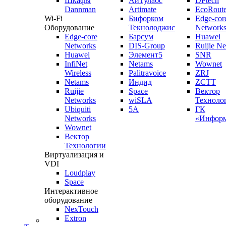
Шкафы
АйТулабс
DPtech
Dannman
Artimate
EcoRoute
Wi-Fi
Бифорком
Edge-cor
Оборудование
Текнолоджис
Network
Edge-core
Барсум
Huawei
Networks
DIS-Group
Ruijie N
Huawei
Элемент5
SNR
InfiNet
Netams
Wownet
Wireless
Palitravoice
ZRJ
Netams
Индид
ZCTT
Ruijie
Space
Вектор
Networks
wiSLA
Техноло
Ubiquiti
5A
ГК
Networks
«Информ
Wownet
Вектор
Технологии
Виртуализация и
VDI
Loudplay
Space
Интерактивное
оборудование
NexTouch
Extron