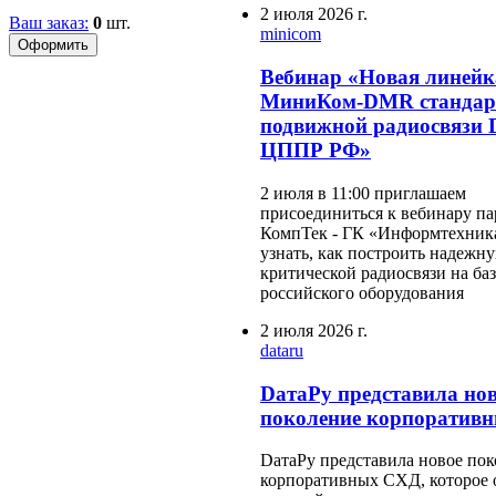
2 июля 2026 г.
Ваш заказ:
0
шт.
minicom
Вебинар «Новая линейк
МиниКом-DMR стандар
подвижной радиосвязи
ЦППР РФ»
2 июля в 11:00 приглашаем
присоединиться к вебинару па
КомпТек - ГК «Информтехника
узнать, как построить надежн
критической радиосвязи на баз
российского оборудования
2 июля 2026 г.
dataru
DатаРу представила но
поколение корпоратив
DатаРу представила новое по
корпоративных СХД, которое 