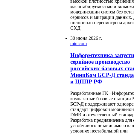
высокой плотностью хранения
масштабируемостью и возмож
модернизации систем без оста
сервисов и миграции данных. 
полностью пересмотрена архи
СХД
30 июня 2026 г.
minicom
Информтехника запуст
серийное производство
российских базовых ст
МиниКом БСР-Д станд
и ЦППР РФ
Разработанные ГК «Информте
компактные базовые станции
БСР-Д поддерживают одновр
стандарт цифровой мобильной
DMR и отечественный станда
Разработка предназначена для
устойчивого независимого кан
условиях нестабильной или