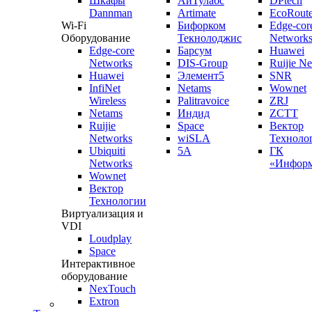
Шкафы
АйТулабс
DPtech
Dannman
Artimate
EcoRoute
Wi-Fi
Бифорком
Edge-cor
Оборудование
Текнолоджис
Network
Edge-core
Барсум
Huawei
Networks
DIS-Group
Ruijie N
Huawei
Элемент5
SNR
InfiNet
Netams
Wownet
Wireless
Palitravoice
ZRJ
Netams
Индид
ZCTT
Ruijie
Space
Вектор
Networks
wiSLA
Техноло
Ubiquiti
5A
ГК
Networks
«Информ
Wownet
Вектор
Технологии
Виртуализация и
VDI
Loudplay
Space
Интерактивное
оборудование
NexTouch
Extron