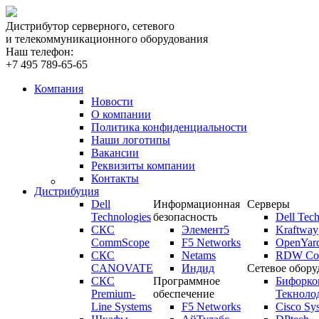
Дистрибутор серверного, сетевого
и телекоммуникационного оборудования
Наш телефон:
+7 495 789-65-65
Компания
Новости
О компании
Политика конфиденциальности
Наши логотипы
Вакансии
Реквизиты компании
Контакты
Дистрибуция
Dell
Информационная
Серверы
Technologies
безопасность
Dell Tech
СКС
Элемент5
Kraftway
CommScope
F5 Networks
OpenYar
СКС
Netams
RDW Com
CANOVATE
Индид
Сетевое обору
СКС
Программное
Бифорко
Premium-
обеспечение
Текноло
Line Systems
F5 Networks
Cisco Sy