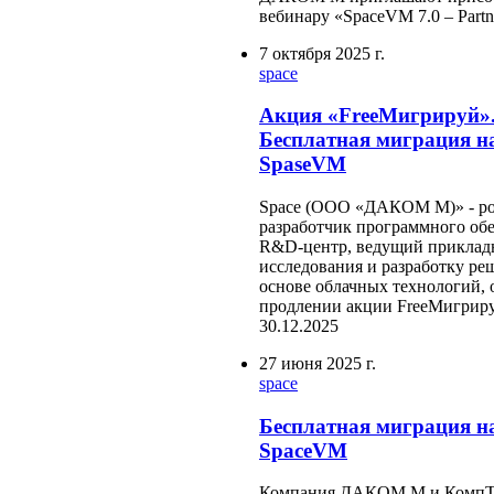
вебинару «SpaсeVM 7.0 – Partn
7 октября 2025 г.
space
Акция «FreeМигрируй»
Бесплатная миграция н
SpaseVM
Space (ООО «ДАКОМ М)» - р
разработчик программного об
R&D-центр, ведущий приклад
исследования и разработку ре
основе облачных технологий, 
продлении акции FreeМигрир
30.12.2025
27 июня 2025 г.
space
Бесплатная миграция н
SpaceVM
Компания ДАКОМ М и КомпТ