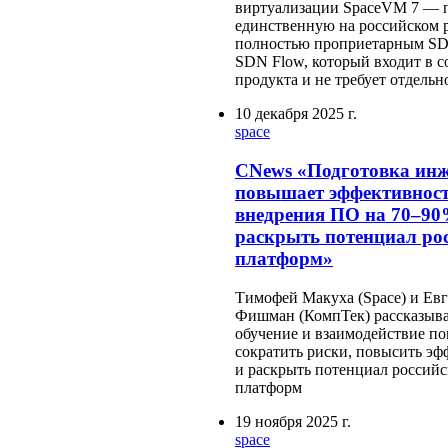
виртуализации SpaceVM 7 — 
единственную на российском 
полностью проприетарным SD
SDN Flow, который входит в с
продукта и не требует отдель
10 декабря 2025 г.
space
CNews «Подготовка ин
повышает эффективнос
внедрения ПО на 70–90
раскрыть потенциал ро
платформ»
Тимофей Макуха (Space) и Ев
Фишман (КомпТек) рассказыва
обучение и взаимодействие п
сократить риски, повысить эф
и раскрыть потенциал россий
платформ
19 ноября 2025 г.
space