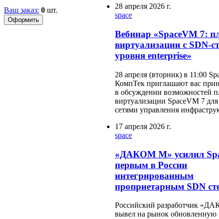
28 апреля 2026 г.
Ваш заказ:
0
шт.
space
Вебинар «SpaceVM 7: п
виртуализации с SDN-с
уровня enterprise»
28 апреля (вторник) в 11:00 Sp
КомпТек приглашают вас прин
в обсуждении возможностей 
виртуализации SpaceVM 7 для
сетями управления инфрастру
17 апреля 2026 г.
space
«ДАКОМ М» усилил Sp
первым в России
интегрированным
проприетарным SDN ст
Российский разработчик «Д
вывел на рынок обновленную