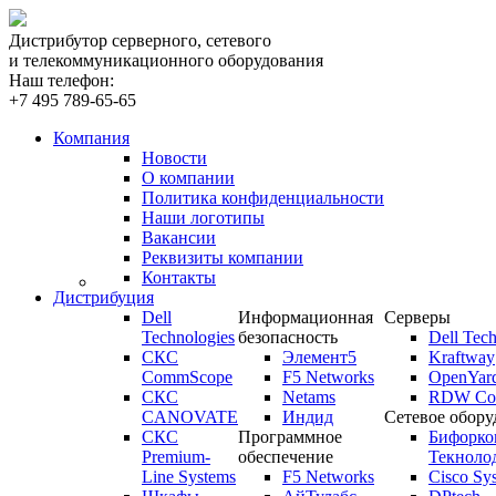
Дистрибутор серверного, сетевого
и телекоммуникационного оборудования
Наш телефон:
+7 495 789-65-65
Компания
Новости
О компании
Политика конфиденциальности
Наши логотипы
Вакансии
Реквизиты компании
Контакты
Дистрибуция
Dell
Информационная
Серверы
Technologies
безопасность
Dell Tech
СКС
Элемент5
Kraftway
CommScope
F5 Networks
OpenYar
СКС
Netams
RDW Com
CANOVATE
Индид
Сетевое обору
СКС
Программное
Бифорко
Premium-
обеспечение
Текноло
Line Systems
F5 Networks
Cisco Sy