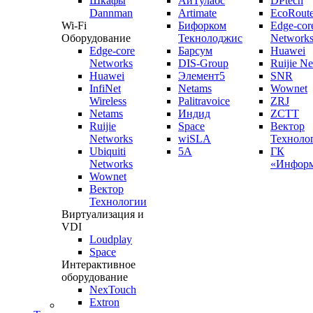
Шкафы
АйТулабс
DPtech
Dannman
Artimate
EcoRoute
Wi-Fi
Бифорком
Edge-cor
Оборудование
Текнолоджис
Network
Edge-core
Барсум
Huawei
Networks
DIS-Group
Ruijie N
Huawei
Элемент5
SNR
InfiNet
Netams
Wownet
Wireless
Palitravoice
ZRJ
Netams
Индид
ZCTT
Ruijie
Space
Вектор
Networks
wiSLA
Техноло
Ubiquiti
5A
ГК
Networks
«Информ
Wownet
Вектор
Технологии
Виртуализация и
VDI
Loudplay
Space
Интерактивное
оборудование
NexTouch
Extron