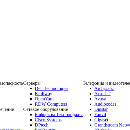
зопасность
Серверы
Телефония и видеотел
Dell Technologies
АйТулабс
Kraftway
Агат РТ
OpenYard
Avaya
RDW Computers
Audiocodes
ечение
Сетевое оборудование
Dinstar
Бифорком Текнолоджис
Fanvil
Cisco Systems
Gigaset
DPtech
Grandstream Netw