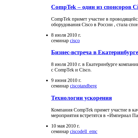
CompTek – один из спонсоров Ci
CompTek примет участие в проводящейся
оборудования Cisco в России , стала сп
8 июля 2010 г.
семинар
cisco
Бизнес-встреча в Екатеринбург
8 июля 2010 г. в Екатеринбурге компани
с CompTek и Cisco.
9 июня 2010 г.
семинар
cisco
tandberg
Технологии ускорения
Компания CompTek примет участие в каче
мероприятия встретятся в «Империал Па
10 мая 2010 г.
семинар
cisco
dell_emc