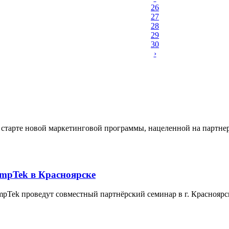
26
27
28
29
30
›
старте новой маркетинговой программы, нацеленной на партнеро
ompTek в Красноярске
mpTek проведут совместный партнёрский семинар в г. Красноярс