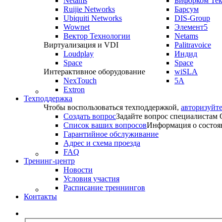
Netams
Бифорком Те
Ruijie Networks
Барсум
Ubiquiti Networks
DIS-Group
Wownet
Элемент5
Вектор Технологии
Netams
Виртуализация и VDI
Palitravoice
Loudplay
Индид
Space
Space
Интерактивное оборудование
wiSLA
NexTouch
5A
Extron
Техподдержка
Чтобы воспользоваться техподдержкой,
авторизуйте
Создать вопрос
Задайте вопрос специалистам
Список ваших вопросов
Информация о состоя
Гарантийное обслуживание
Адрес и схема проезда
FAQ
Тренинг-центр
Новости
Условия участия
Расписание треннингов
Контакты