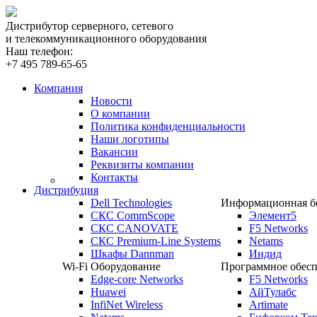
Дистрибутор серверного, сетевого
и телекоммуникационного оборудования
Наш телефон:
+7 495 789-65-65
Компания
Новости
О компании
Политика конфиденциальности
Наши логотипы
Вакансии
Реквизиты компании
Контакты
Дистрибуция
Dell Technologies
Информационная бе
СКС CommScope
Элемент5
СКС CANOVATE
F5 Networks
СКС Premium-Line Systems
Netams
Шкафы Dannman
Индид
Wi-Fi Оборудование
Программное обесп
Edge-core Networks
F5 Networks
Huawei
АйТулабс
InfiNet Wireless
Artimate