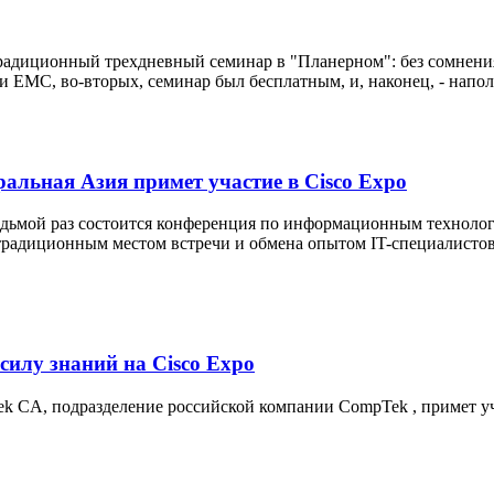
радиционный трехдневный семинар в "Планерном": без сомнения,
и EMC, во-вторых, семинар был бесплатным, и, наконец, - нап
ральная Азия примет участие в Cisco Expo
седьмой раз состоится конференция по информационным технологи
радиционным местом встречи и обмена опытом IT-специалистов 
илу знаний на Cisco Expo
ek CA, подразделение российской компании CompTek , примет уча