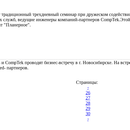
т традиционный трехдневный семинар при дружеском содействи
х служб, ведущие инженеры компаний-партнеров CompTek.Этой в
т "Планерное".
ms и CompTek проводят бизнес-встречу в г. Новосибирске. На вс
ed- партнеров.
Страницы:
‹
26
27
28
29
30
›