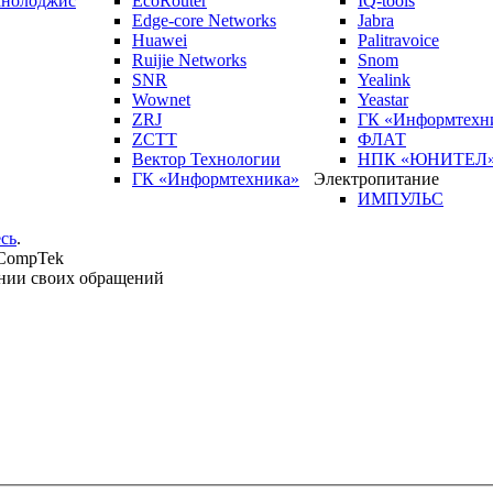
кнолоджис
EcoRouter
IQ-tools
Edge-core Networks
Jabra
Huawei
Palitravoice
Ruijie Networks
Snom
SNR
Yealink
Wownet
Yeastar
ZRJ
ГК «Информтехн
ZCTT
ФЛАТ
Вектор Технологии
НПК «ЮНИТЕЛ
ГК «Информтехника»
Электропитание
ИМПУЛЬС
сь
.
 CompTek
нии своих обращений