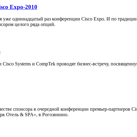
sco Expo-2010
 уже одиннадцатый раз конференции Cisco Expo. И по традиции
онсором целого ряда опций.
е
и Cisco Systems и CompTek проводят бизнес-встречу, посвященн
стве спонсора в очередной конференции премьер-партнеров Cisc
рк Отель & SPA», в Рогозинино.