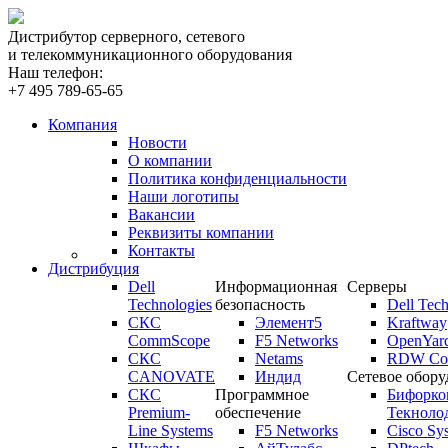
Дистрибутор серверного, сетевого
и телекоммуникационного оборудования
Наш телефон:
+7 495 789-65-65
Компания
Новости
О компании
Политика конфиденциальности
Наши логотипы
Вакансии
Реквизиты компании
Контакты
Дистрибуция
Dell
Информационная
Серверы
Technologies
безопасность
Dell Tech
СКС
Элемент5
Kraftway
CommScope
F5 Networks
OpenYar
СКС
Netams
RDW Com
CANOVATE
Индид
Сетевое обору
СКС
Программное
Бифорко
Premium-
обеспечение
Текноло
Line Systems
F5 Networks
Cisco Sy