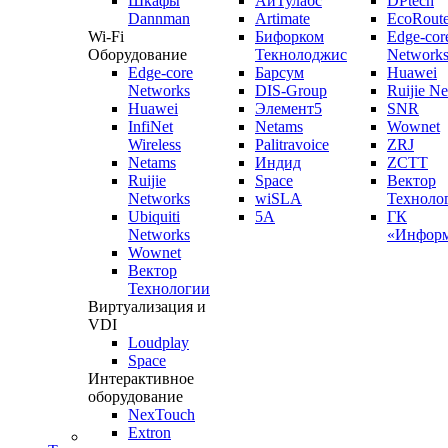
Шкафы
АйТулабс
DPtech
Dannman
Artimate
EcoRoute
Wi-Fi
Бифорком
Edge-cor
Оборудование
Текнолоджис
Network
Edge-core
Барсум
Huawei
Networks
DIS-Group
Ruijie N
Huawei
Элемент5
SNR
InfiNet
Netams
Wownet
Wireless
Palitravoice
ZRJ
Netams
Индид
ZCTT
Ruijie
Space
Вектор
Networks
wiSLA
Техноло
Ubiquiti
5A
ГК
Networks
«Информ
Wownet
Вектор
Технологии
Виртуализация и
VDI
Loudplay
Space
Интерактивное
оборудование
NexTouch
Extron