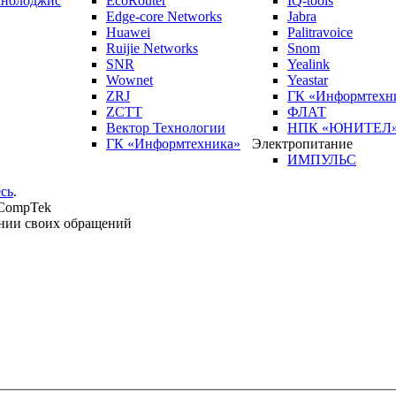
кнолоджис
EcoRouter
IQ-tools
Edge-core Networks
Jabra
Huawei
Palitravoice
Ruijie Networks
Snom
SNR
Yealink
Wownet
Yeastar
ZRJ
ГК «Информтехн
ZCTT
ФЛАТ
Вектор Технологии
НПК «ЮНИТЕЛ
ГК «Информтехника»
Электропитание
ИМПУЛЬС
сь
.
 CompTek
нии своих обращений