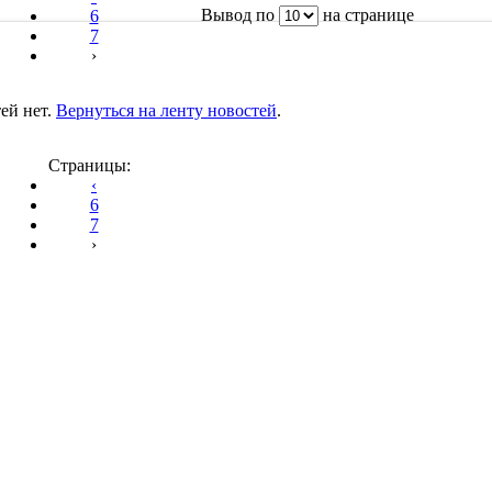
Вывод по
на странице
6
7
›
ей нет.
Вернуться на ленту новостей
.
Страницы:
‹
6
7
›