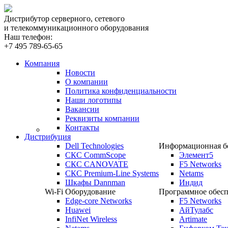
Дистрибутор серверного, сетевого
и телекоммуникационного оборудования
Наш телефон:
+7 495 789-65-65
Компания
Новости
О компании
Политика конфиденциальности
Наши логотипы
Вакансии
Реквизиты компании
Контакты
Дистрибуция
Dell Technologies
Информационная бе
СКС CommScope
Элемент5
СКС CANOVATE
F5 Networks
СКС Premium-Line Systems
Netams
Шкафы Dannman
Индид
Wi-Fi Оборудование
Программное обесп
Edge-core Networks
F5 Networks
Huawei
АйТулабс
InfiNet Wireless
Artimate