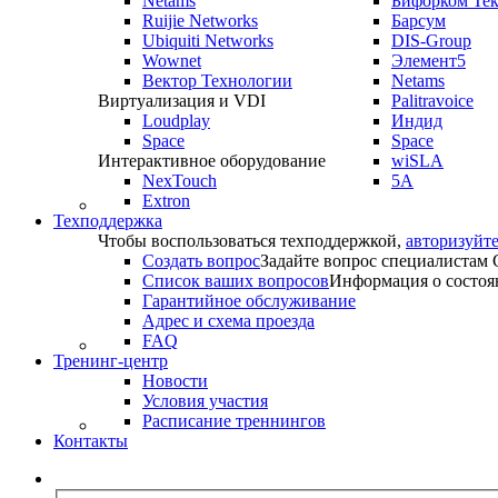
Netams
Бифорком Те
Ruijie Networks
Барсум
Ubiquiti Networks
DIS-Group
Wownet
Элемент5
Вектор Технологии
Netams
Виртуализация и VDI
Palitravoice
Loudplay
Индид
Space
Space
Интерактивное оборудование
wiSLA
NexTouch
5A
Extron
Техподдержка
Чтобы воспользоваться техподдержкой,
авторизуйте
Создать вопрос
Задайте вопрос специалистам
Список ваших вопросов
Информация о состоя
Гарантийное обслуживание
Адрес и схема проезда
FAQ
Тренинг-центр
Новости
Условия участия
Расписание треннингов
Контакты