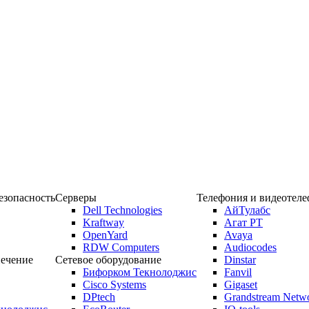
зопасность
Серверы
Телефония и видеотел
Dell Technologies
АйТулабс
Kraftway
Агат РТ
OpenYard
Avaya
RDW Computers
Audiocodes
ечение
Сетевое оборудование
Dinstar
Бифорком Текнолоджис
Fanvil
Cisco Systems
Gigaset
DPtech
Grandstream Netw