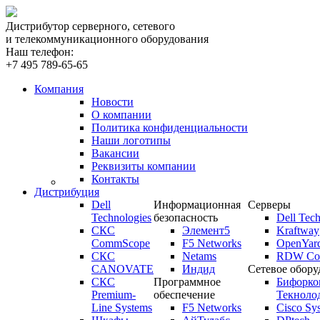
Дистрибутор серверного, сетевого
и телекоммуникационного оборудования
Наш телефон:
+7 495 789-65-65
Компания
Новости
О компании
Политика конфиденциальности
Наши логотипы
Вакансии
Реквизиты компании
Контакты
Дистрибуция
Dell
Информационная
Серверы
Technologies
безопасность
Dell Tech
СКС
Элемент5
Kraftway
CommScope
F5 Networks
OpenYar
СКС
Netams
RDW Com
CANOVATE
Индид
Сетевое обору
СКС
Программное
Бифорко
Premium-
обеспечение
Текноло
Line Systems
F5 Networks
Cisco Sy