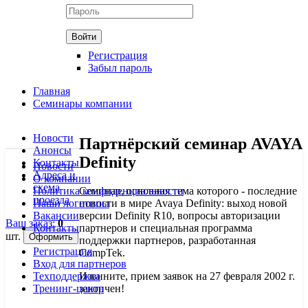
Регистрация
Забыл пароль
Главная
Семинары компании
Новости
Партнёрский семинар AVAYA
Анонсы
Definity
Контакты
Новости
Адреса и
О компании
схема
Политика конфиденциальности
Семинар, основная тема которого - последние
проезда
Наши логотипы
новости в мире Avaya Definity: выход новой
Вакансии
версии Definity R10, вопросы авторизации
Ваш заказ:
0
Контакты
партнеров и специальная программа
шт.
поддержки партнеров, разработанная
Регистрация
CompTek.
Вход для партнеров
Техподдержка
Извините, прием заявок на
27 февраля 2002 г.
Тренинг-центр
закончен!