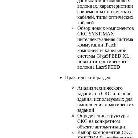
данных в многомодовых
волокнах, характеристики
современных оптических
кабелей, типы оптических
кабелей
Обзор новых компонентов
СКС SYSTIMAX:
интеллектуальная система
коммутации iPatch;
компоненты кабельной
системы GigaSPEED XL;
новый тип оптического
волокна LazrSPEED
Практический раздел
Анализ технического
задания на СКС и планов
здания, используемых для
выполнения практических
заданий
Определение структуры
СКС на конкретном
объекте автоматизации
Выбор компонентов СКС
SYSTIMAX, необходимых