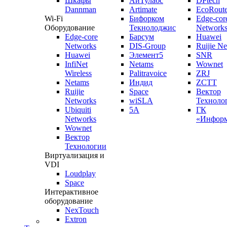
Шкафы
АйТулабс
DPtech
Dannman
Artimate
EcoRoute
Wi-Fi
Бифорком
Edge-cor
Оборудование
Текнолоджис
Network
Edge-core
Барсум
Huawei
Networks
DIS-Group
Ruijie N
Huawei
Элемент5
SNR
InfiNet
Netams
Wownet
Wireless
Palitravoice
ZRJ
Netams
Индид
ZCTT
Ruijie
Space
Вектор
Networks
wiSLA
Техноло
Ubiquiti
5A
ГК
Networks
«Информ
Wownet
Вектор
Технологии
Виртуализация и
VDI
Loudplay
Space
Интерактивное
оборудование
NexTouch
Extron