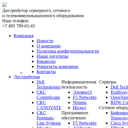
Дистрибутор серверного, сетевого
и телекоммуникационного оборудования
Наш телефон:
+7 495 789-65-65
Компания
Новости
О компании
Политика конфиденциальности
Наши логотипы
Вакансии
Реквизиты компании
Контакты
Дистрибуция
Dell
Информационная
Серверы
Technologies
безопасность
Dell Tech
СКС
Элемент5
Kraftway
CommScope
F5 Networks
OpenYar
СКС
Netams
RDW Com
CANOVATE
Индид
Сетевое обору
СКС
Программное
Бифорко
Premium-
обеспечение
Текноло
Line Systems
F5 Networks
Cisco Sy