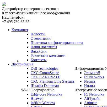
Дистрибутор серверного, сетевого
и телекоммуникационного оборудования
Наш телефон:
+7 495 789-65-65
Компания
Новости
О компании
Политика конфиденциальности
Наши логотипы
Вакансии
Реквизиты компании
Контакты
Дистрибуция
Dell Technologies
Информационная бе
СКС CommScope
Элемент5
СКС CANOVATE
F5 Networks
СКС Premium-Line Systems
Netams
Шкафы Dannman
Индид
Wi-Fi Оборудование
Программное обесп
Edge-core Networks
F5 Networks
Huawei
АйТулабс
InfiNet Wireless
Artimate