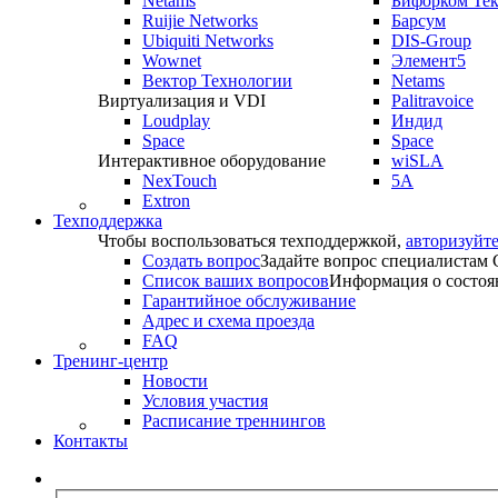
Netams
Бифорком Те
Ruijie Networks
Барсум
Ubiquiti Networks
DIS-Group
Wownet
Элемент5
Вектор Технологии
Netams
Виртуализация и VDI
Palitravoice
Loudplay
Индид
Space
Space
Интерактивное оборудование
wiSLA
NexTouch
5A
Extron
Техподдержка
Чтобы воспользоваться техподдержкой,
авторизуйте
Создать вопрос
Задайте вопрос специалистам
Список ваших вопросов
Информация о состоя
Гарантийное обслуживание
Адрес и схема проезда
FAQ
Тренинг-центр
Новости
Условия участия
Расписание треннингов
Контакты