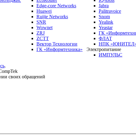
кнолоджис
EcoRouter
IQ-tools
Edge-core Networks
Jabra
Huawei
Palitravoice
Ruijie Networks
Snom
SNR
Yealink
Wownet
Yeastar
ZRJ
ГК «Информтехн
ZCTT
ФЛАТ
Вектор Технологии
НПК «ЮНИТЕЛ
ГК «Информтехника»
Электропитание
ИМПУЛЬС
сь
.
 CompTek
нии своих обращений