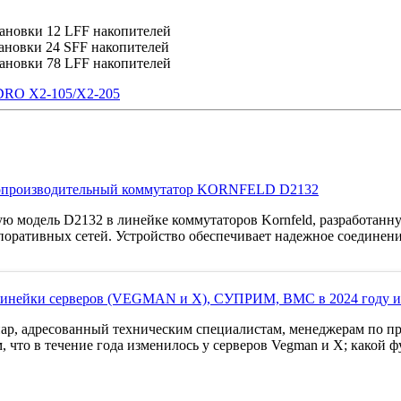
тановки 12 LFF накопителей
тановки 24 SFF накопителей
тановки 78 LFF накопителей
DRO Х2-105/Х2-205
окопроизводительный коммутатор KORNFELD D2132
ую модель D2132 в линейке коммутаторов Kornfeld, разработанн
поративных сетей. Устройство обеспечивает надежное соединени
 линейки серверов (VEGMAN и X), СУПРИМ, BMC в 2024 году и 
инар, адресованный техническим специалистам, менеджерам по п
, что в течение года изменилось у серверов Vegman и X; како