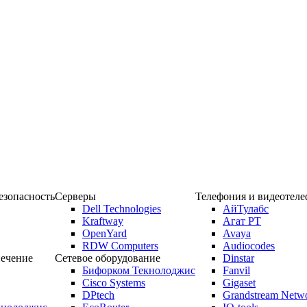
зопасность
Серверы
Телефония и видеотел
Dell Technologies
АйТулабс
Kraftway
Агат РТ
OpenYard
Avaya
RDW Computers
Audiocodes
ечение
Сетевое оборудование
Dinstar
Бифорком Текнолоджис
Fanvil
Cisco Systems
Gigaset
DPtech
Grandstream Netw