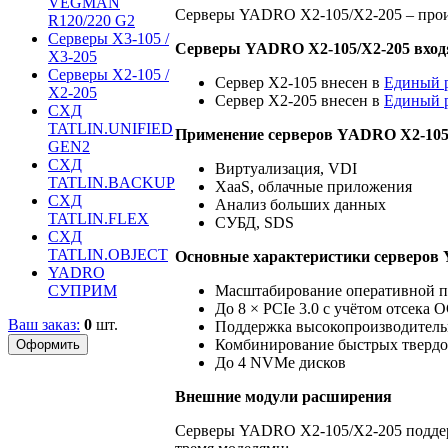
VEGMAN
Серверы YADRO X2-105/X2-205 – произ
R120/220 G2
Серверы X3-105 /
Серверы YADRO X2-105/X2-205 вход
X3-205
Серверы X2-105 /
Сервер Х2-105 внесен в
Единый р
X2-205
Сервер Х2-205 внесен в
Единый р
СХД
TATLIN.UNIFIED
Применение серверов YADRO X2-105
GEN2
СХД
Виртуализация, VDI
TATLIN.BACKUP
XaaS, облачные приложения
СХД
Анализ больших данных
TATLIN.FLEX
СУБД, SDS
СХД
TATLIN.OBJECT
Основные характеристики серверов
YADRO
СУПРИМ
Масштабирование оперативной пам
До 8 × PCIe 3.0 с учётом отсека 
Ваш заказ:
0
шт.
Поддержка высокопроизводительны
Комбинирование быстрых твердо
До 4 NVMe дисков
Внешние модули расширения
Серверы YADRO Х2-105/Х2-205 поддерж