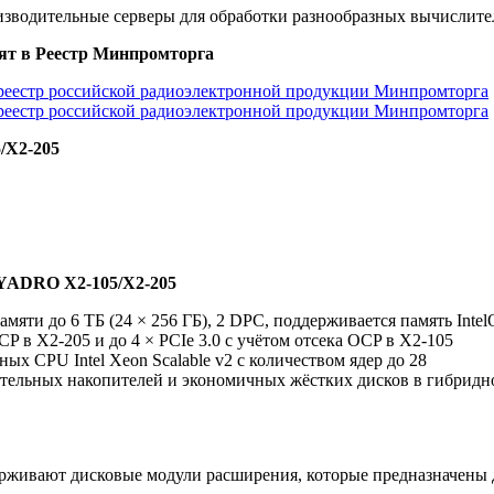
водительные серверы для обработки разнообразных вычислите
ят в Реестр Минпромторга
еестр российской радиоэлектронной продукции Минпромторга
еестр российской радиоэлектронной продукции Минпромторга
/X2-205
 YADRO X2-105/X2-205
яти до 6 ТБ (24 × 256 ГБ), 2 DPC, поддерживается память Intel
OCP в Х2-205 и до 4 × PCIe 3.0 с учётом отсека OCP в Х2-105
х CPU Intel Xeon Scalable v2 с количеством ядер до 28
тельных накопителей и экономичных жёстких дисков в гибрид
ивают дисковые модули расширения, которые предназначены д