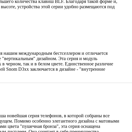
льшего количества клавиш BLF. Благодаря такой форме и,
 высоте, устройства этой серии удобно размещаются под
ся нашим международным бестселлером и отличается
 "вертикальным" дизайном. Эта серия и модуль
в черном, так и в белом цвете. Единственное различие
ией Snom D3xx заключается в дизайне - "внутренние
аша новейшая серия телефонов, в которой собраны все
дущем. Помимо особенно элегантного дизайна с матовыми
ми цвета "пушечная бронза", эта серия оснащена
ым дисплеем. Она сочетает в себе преимущества