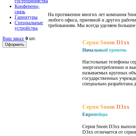
гостеприимства
Конференц-
связь
На протяжении многих лет компания Sno
Гарнитуры
любого офиса, приемной и других рабочи
Специальные
требованиям. Мы всегда уделяем большо
устройства
Ваш заказ:
0
шт.
Серия Snom D1xx
Начальный уровень
Настольные телефоны сер
энергопотреблению и выс
называемых крупных объе
государственных учрежде
специально разработана 
Серия Snom D3xx
Европейцы
Серия Snom D3xx выполне
D3xx отличается от сери