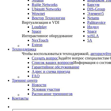
Netams
Бифорком Те
Ruijie Networks
Барсум
Ubiquiti Networks
DIS-Group
Wownet
Элемент5
Вектор Технологии
Netams
Виртуализация и VDI
Palitravoice
Loudplay
Индид
Space
Space
Интерактивное оборудование
wiSLA
NexTouch
5A
Extron
Техподдержка
Чтобы воспользоваться техподдержкой,
авторизуйте
Создать вопрос
Задайте вопрос специалистам
Список ваших вопросов
Информация о состоя
Гарантийное обслуживание
Адрес и схема проезда
FAQ
Тренинг-центр
Новости
Условия участия
Расписание треннингов
Контакты