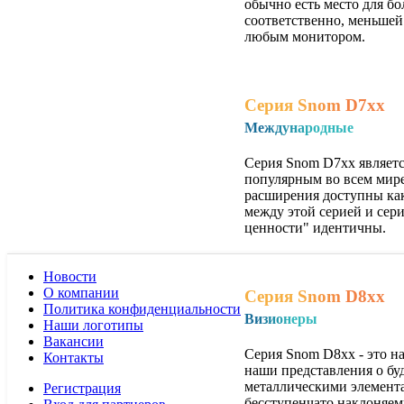
обычно есть место для бо
соответственно, меньшей
любым монитором.
Серия Snom D7xx
Международные
Серия Snom D7xx являет
популярным во всем мире
расширения доступны как 
между этой серией и сер
ценности" идентичны.
Новости
О компании
Серия Snom D8xx
Политика конфиденциальности
Визионеры
Наши логотипы
Вакансии
Серия Snom D8xx - это н
Контакты
наши представления о бу
металлическими элемента
Регистрация
бесступенчато наклоняем