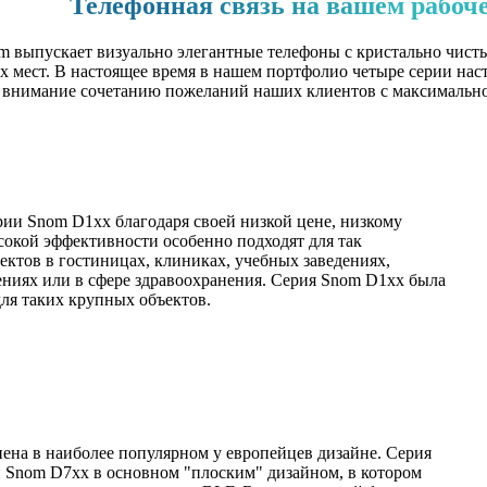
Телефонная связь на вашем рабоч
m выпускает визуально элегантные телефоны с кристально чис
х мест. В настоящее время в нашем портфолио четыре серии нас
е внимание сочетанию пожеланий наших клиентов с максимальн
ии Snom D1xx благодаря своей низкой цене, низкому
окой эффективности особенно подходят для так
ктов в гостиницах, клиниках, учебных заведениях,
ниях или в сфере здравоохранения. Серия Snom D1xx была
для таких крупных объектов.
на в наиболее популярном у европейцев дизайне. Серия
и Snom D7xx в основном "плоским" дизайном, в котором