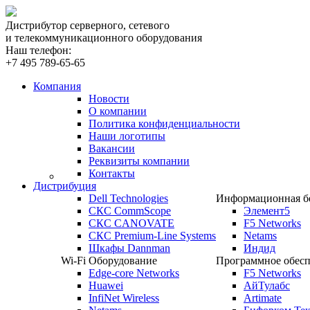
Дистрибутор серверного, сетевого
и телекоммуникационного оборудования
Наш телефон:
+7 495 789-65-65
Компания
Новости
О компании
Политика конфиденциальности
Наши логотипы
Вакансии
Реквизиты компании
Контакты
Дистрибуция
Dell Technologies
Информационная бе
СКС CommScope
Элемент5
СКС CANOVATE
F5 Networks
СКС Premium-Line Systems
Netams
Шкафы Dannman
Индид
Wi-Fi Оборудование
Программное обесп
Edge-core Networks
F5 Networks
Huawei
АйТулабс
InfiNet Wireless
Artimate