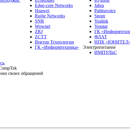
кнолоджис
EcoRouter
IQ-tools
Edge-core Networks
Jabra
Huawei
Palitravoice
Ruijie Networks
Snom
SNR
Yealink
Wownet
Yeastar
ZRJ
ГК «Информтехн
ZCTT
ФЛАТ
Вектор Технологии
НПК «ЮНИТЕЛ
ГК «Информтехника»
Электропитание
ИМПУЛЬС
сь
.
 CompTek
нии своих обращений