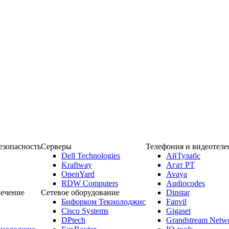
зопасность
Серверы
Телефония и видеотел
Dell Technologies
АйТулабс
Kraftway
Агат РТ
OpenYard
Avaya
RDW Computers
Audiocodes
ечение
Сетевое оборудование
Dinstar
Бифорком Текнолоджис
Fanvil
Cisco Systems
Gigaset
DPtech
Grandstream Netw