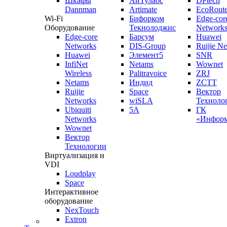
Шкафы
АйТулабс
DPtech
Dannman
Artimate
EcoRoute
Wi-Fi
Бифорком
Edge-cor
Оборудование
Текнолоджис
Network
Edge-core
Барсум
Huawei
Networks
DIS-Group
Ruijie N
Huawei
Элемент5
SNR
InfiNet
Netams
Wownet
Wireless
Palitravoice
ZRJ
Netams
Индид
ZCTT
Ruijie
Space
Вектор
Networks
wiSLA
Техноло
Ubiquiti
5A
ГК
Networks
«Информ
Wownet
Вектор
Технологии
Виртуализация и
VDI
Loudplay
Space
Интерактивное
оборудование
NexTouch
Extron