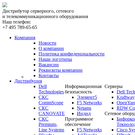
Дистрибутор серверного, сетевого
и телекоммуникационного оборудования
Наш телефон:
+7 495 789-65-65
Компания
Новости
О компании
Политика конфиденциальности
Наши логотипы
Вакансии
Реквизиты компании
Контакты
Дистрибуция
Dell
Информационная
Серверы
Technologies
безопасность
Dell Tech
СКС
Элемент5
Kraftway
CommScope
F5 Networks
OpenYar
СКС
Netams
RDW Com
CANOVATE
Индид
Сетевое обору
СКС
Программное
Бифорко
Premium-
обеспечение
Текноло
Line Systems
F5 Networks
Cisco Sy