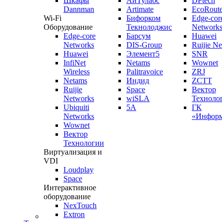
Шкафы
АйТулабс
DPtech
Dannman
Artimate
EcoRoute
Wi-Fi
Бифорком
Edge-cor
Оборудование
Текнолоджис
Network
Edge-core
Барсум
Huawei
Networks
DIS-Group
Ruijie N
Huawei
Элемент5
SNR
InfiNet
Netams
Wownet
Wireless
Palitravoice
ZRJ
Netams
Индид
ZCTT
Ruijie
Space
Вектор
Networks
wiSLA
Техноло
Ubiquiti
5A
ГК
Networks
«Информ
Wownet
Вектор
Технологии
Виртуализация и
VDI
Loudplay
Space
Интерактивное
оборудование
NexTouch
Extron