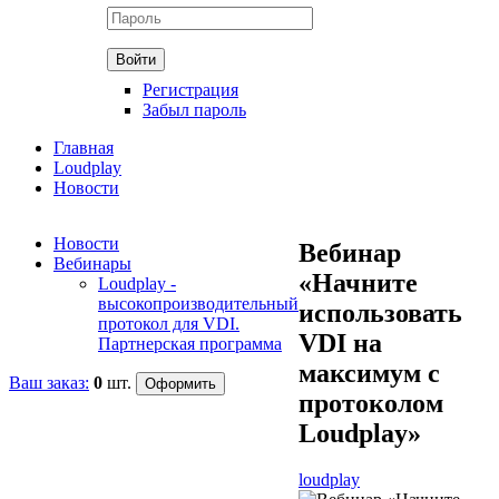
Регистрация
Забыл пароль
Главная
Loudplay
Новости
Новости
Вебинар
Вебинары
«Начните
Loudplay -
высокопроизводительный
использовать
протокол для VDI.
VDI на
Партнерская программа
максимум с
Ваш заказ:
0
шт.
протоколом
Loudplay»
loudplay