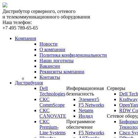
Дистрибутор серверного, сетевого
и телекоммуникационного оборудования
Наш телефон:
+7 495 789-65-65
Компания
Новости
О компании
Политика конфиденциальности
Наши логотипы
Вакансии
Реквизиты компании
Контакты
Дистрибуция
Dell
Информационная
Серверы
Technologies
безопасность
Dell Tech
СКС
Элемент5
Kraftway
CommScope
F5 Networks
OpenYar
СКС
Netams
RDW Com
CANOVATE
Индид
Сетевое обору
СКС
Программное
Бифорко
Premium-
обеспечение
Текноло
Line Systems
F5 Networks
Cisco Sy