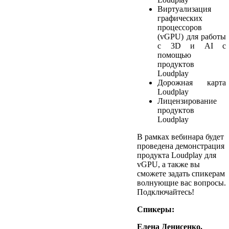
Виртуализация
графических
процессоров
(vGPU) для работы
с 3D и AI с
помощью
продуктов
Loudplay
Дорожная карта
Loudplay
Лицензирование
продуктов
Loudplay
В рамках вебинара будет
проведена демонстрация
продукта Loudplay для
vGPU, а также вы
сможете задать спикерам
волнующие вас вопросы.
Подключайтесь!
Спикеры:
Елена Денисенко,