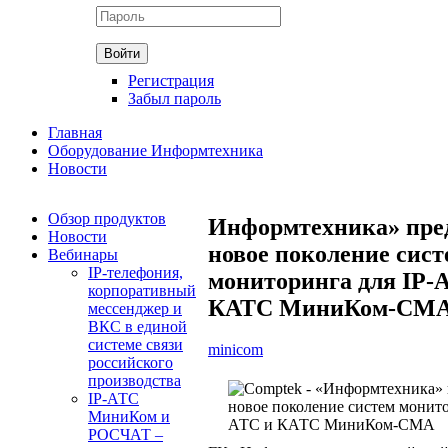
Регистрация
Забыл пароль
Главная
Оборудование Информтехника
Новости
Обзор продуктов
Информтехника» пре
Новости
новое поколение сист
Вебинары
IP-телефония,
мониторинга для IP-
корпоративный
КАТС МиниКом-СМ
мессенджер и
ВКС в единой
системе связи
minicom
российского
производства
IP-АТС
МиниКом и
РОСЧАТ –