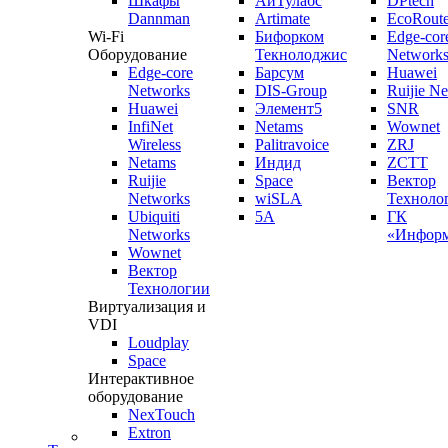
Шкафы
АйТулабс
DPtech
Dannman
Artimate
EcoRoute
Wi-Fi
Бифорком
Edge-cor
Оборудование
Текнолоджис
Network
Edge-core
Барсум
Huawei
Networks
DIS-Group
Ruijie N
Huawei
Элемент5
SNR
InfiNet
Netams
Wownet
Wireless
Palitravoice
ZRJ
Netams
Индид
ZCTT
Ruijie
Space
Вектор
Networks
wiSLA
Техноло
Ubiquiti
5A
ГК
Networks
«Информ
Wownet
Вектор
Технологии
Виртуализация и
VDI
Loudplay
Space
Интерактивное
оборудование
NexTouch
Extron