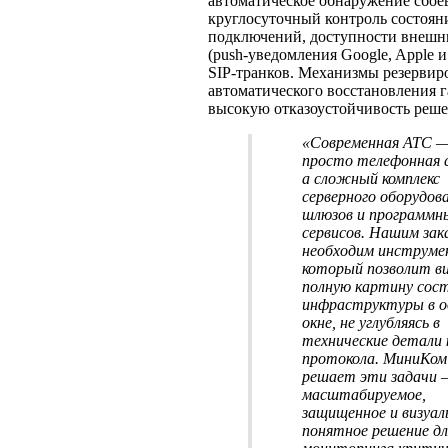
автоматическое обнаружение сбое
круглосуточный контроль состоян
подключений, доступности внешн
(push-уведомления Google, Apple и 
SIP-транков. Механизмы резервир
автоматического восстановления 
высокую отказоустойчивость реше
«Современная АТС —
просто телефонная 
а сложный комплекс
серверного оборудова
шлюзов и программн
сервисов. Нашим зак
необходим инструме
который позволит в
полную картину сос
инфраструктуры в о
окне, не углубляясь в
технические детали
протокола. МиниКо
решает эти задачи 
масштабируемое,
защищенное и визуал
понятное решение дл