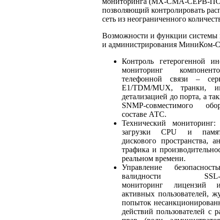
мониторинга (МХ-СМА-СЕРВ-ПО
позволяющий контролировать рас
сеть из неограниченного количест
Возможности и функции системы
и администрирования МиниКом-
Контроль гетерогенной ин
мониторинг компонент
телефонной связи – сер
E1/TDM/MUX, транки, ин
детализацией до порта, а та
SNMP-совместимого обо
составе АТС.
Технический мониторинг: 
загрузки CPU и памят
дискового пространства, ан
трафика и производительнос
реальном времени.
Управление безопасност
валидности SSL-сер
мониторинг лицензий и
активных пользователей, ж
попыток несанкционированн
действий пользователей с р