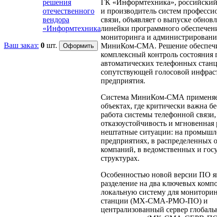
решения
ГК «Информтехника», российский
отечественного
и производитель систем професси
вендора
связи, объявляет о выпуске обнов
«Информтехника
линейки программного обеспечен
мониторинга и администрирован
Ваш заказ:
0
шт.
МиниКом-СМА. Решение обеспеч
комплексный контроль состояния
автоматических телефонных стан
сопутствующей голосовой инфрас
предприятия.
Система МиниКом-СМА применяе
объектах, где критически важна б
работа системы телефонной связи,
отказоустойчивость и мгновенная 
нештатные ситуации: на промыш
предприятиях, в распределенных 
компаний, в ведомственных и гос
структурах.
Особенностью новой версии ПО я
разделение на два ключевых компо
локальную систему для мониторин
станции (МХ-СМА-РМО-ПО) и
централизованный сервер глобаль