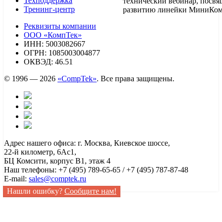
Техподдержка
технический вебинар, посв
Тренинг-центр
развитию линейки МиниКом
Реквизиты компании
ООО «КомпТек»
ИНН: 5003082667
ОГРН: 1085003004877
ОКВЭД: 46.51
© 1996 — 2026
«CompTek»
. Все права защищены.
Адрес нашего офиса: г. Москва, Киевское шоссе,
22-й километр, 6Ас1,
БЦ Комсити, корпус B1, этаж 4
Наш телефоны: +7 (495) 789-65-65 / +7 (495) 787-87-48
E-mail:
sales@comptek.ru
Нашли ошибку?
Сообщите нам!