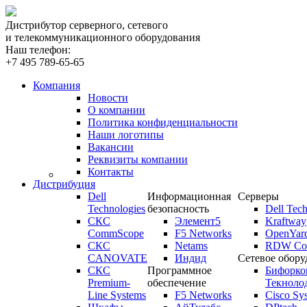
Дистрибутор серверного, сетевого
и телекоммуникационного оборудования
Наш телефон:
+7 495 789-65-65
Компания
Новости
О компании
Политика конфиденциальности
Наши логотипы
Вакансии
Реквизиты компании
Контакты
Дистрибуция
Dell
Информационная
Серверы
Technologies
безопасность
Dell Tech
СКС
Элемент5
Kraftway
CommScope
F5 Networks
OpenYar
СКС
Netams
RDW Com
CANOVATE
Индид
Сетевое обору
СКС
Программное
Бифорко
Premium-
обеспечение
Текноло
Line Systems
F5 Networks
Cisco Sy