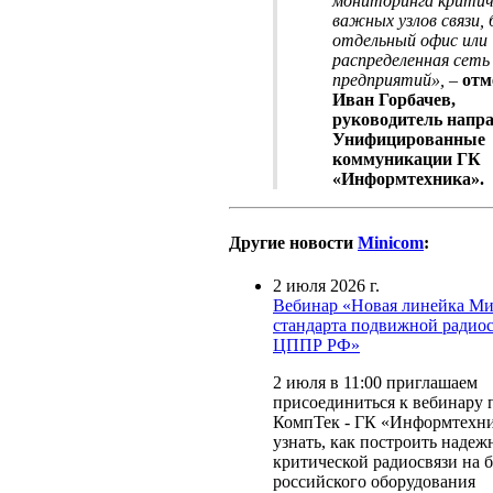
мониторинга критич
важных узлов связи, 
отдельный офис или
распределенная сеть
предприятий»,
–
отм
Иван Горбачев,
руководитель напр
Унифицированные
коммуникации ГК
«Информтехника».
Другие новости
Minicom
:
2 июля 2026 г.
Вебинар «Новая линейка 
стандарта подвижной радио
ЦППР РФ»
2 июля в 11:00 приглашаем
присоединиться к вебинару 
КомпТек - ГК «Информтехни
узнать, как построить наде
критической радиосвязи на б
российского оборудования