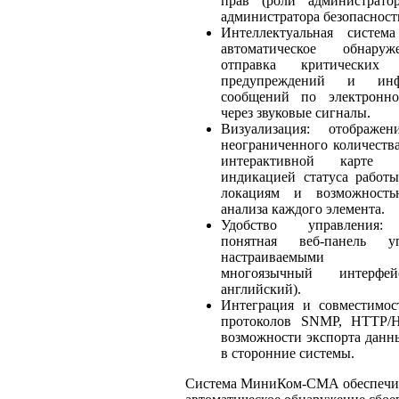
прав (роли администратор
администратора безопасност
Интеллектуальная система
автоматическое обнаруж
отправка критических у
предупреждений и инф
сообщений по электронн
через звуковые сигналы.
Визуализация: отображен
неограниченного количества
интерактивной карте 
индикацией статуса работы
локациям и возможность
анализа каждого элемента.
Удобство управления:
понятная веб-панель у
настраиваемыми да
многоязычный интерфей
английский).
Интеграция и совместимос
протоколов SNMP, HTTP/
возможности экспорта данны
в сторонние системы.
Система МиниКом-СМА обеспечи