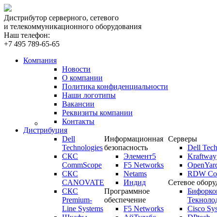
Дистрибутор серверного, сетевого
и телекоммуникационного оборудования
Наш телефон:
+7 495 789-65-65
Компания
Новости
О компании
Политика конфиденциальности
Наши логотипы
Вакансии
Реквизиты компании
Контакты
Дистрибуция
Dell
Информационная
Серверы
Technologies
безопасность
Dell Tech
СКС
Элемент5
Kraftway
CommScope
F5 Networks
OpenYar
СКС
Netams
RDW Com
CANOVATE
Индид
Сетевое обору
СКС
Программное
Бифорко
Premium-
обеспечение
Текноло
Line Systems
F5 Networks
Cisco Sy