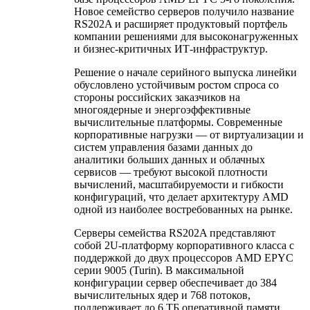
Новое семейство серверов получило название
RS202A и расширяет продуктовый портфель
компании решениями для высоконагруженных
и бизнес-критичных ИТ-инфраструктур.
Решение о начале серийного выпуска линейки
обусловлено устойчивым ростом спроса со
стороны российских заказчиков на
многоядерные и энергоэффективные
вычислительные платформы. Современные
корпоративные нагрузки — от виртуализации и
систем управления базами данных до
аналитики больших данных и облачных
сервисов — требуют высокой плотности
вычислений, масштабируемости и гибкости
конфигураций, что делает архитектуру AMD
одной из наиболее востребованных на рынке.
Серверы семейства RS202A представляют
собой 2U-платформу корпоративного класса с
поддержкой до двух процессоров AMD EPYC
серии 9005 (Turin). В максимальной
конфигурации сервер обеспечивает до 384
вычислительных ядер и 768 потоков,
поддерживает до 6 ТБ оперативной памяти