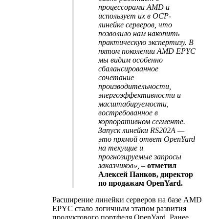
процессорами AMD и
использует их в OCP-
линейке серверов, что
позволило нам накопить
практическую экспертизу. В
пятом поколении AMD EPYC
мы видим особенно
сбалансированное
сочетание
производительности,
энергоэффективности и
масштабируемости,
востребованное в
корпоративном сегменте.
Запуск линейки RS202A —
это прямой ответ OpenYard
на текущие и
прогнозируемые запросы
заказчиков»,
–
отметил
Алексей Панков, директор
по продажам OpenYard.
Расширение линейки серверов на базе AMD
EPYC стало логичным этапом развития
продуктового портфеля OpenYard. Ранее