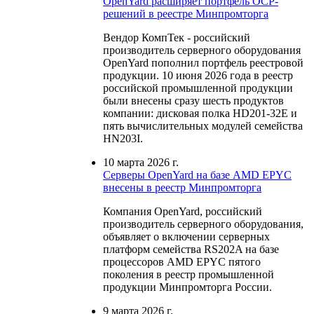
ОpenYard расширяет портфель OCP-
решений в реестре Минпромторга
Вендор КомпТек - российский
производитель серверного оборудования
OpenYard пополнил портфель реестровой
продукции. 10 июня 2026 года в реестр
российской промышленной продукции
были внесены сразу шесть продуктов
компании: дисковая полка HD201-32E и
пять вычислительных модулей семейства
HN203I.
10 марта 2026 г.
Серверы OpenYard на базе AMD EPYC
внесены в реестр Минпромторга
Компания OpenYard, российский
производитель серверного оборудования,
объявляет о включении серверных
платформ семейства RS202A на базе
процессоров AMD EPYC пятого
поколения в реестр промышленной
продукции Минпромторга России.
9 марта 2026 г.