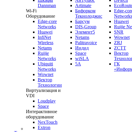
Шкафы
АйТулабс
DPtech
Dannman
Artimate
EcoRoute
Wi-Fi
Бифорком
Edge-cor
Оборудование
Текнолоджис
Network
Edge-core
Барсум
Huawei
Networks
DIS-Group
Ruijie N
Huawei
Элемент5
SNR
InfiNet
Netams
Wownet
Wireless
Palitravoice
ZRJ
Netams
Индид
ZCTT
Ruijie
Space
Вектор
Networks
wiSLA
Техноло
Ubiquiti
5A
ГК
Networks
«Информ
Wownet
Вектор
Технологии
Виртуализация и
VDI
Loudplay
Space
Интерактивное
оборудование
NexTouch
Extron