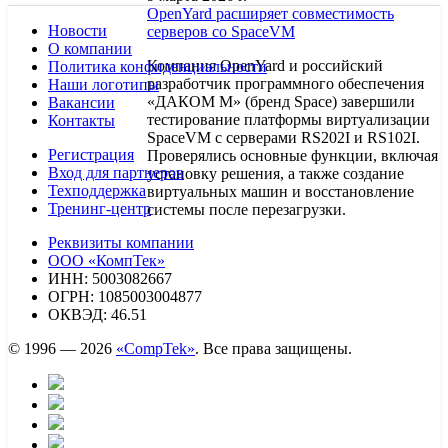
OpenYard расширяет совместимость
Новости
серверов со SpaceVM
О компании
Компания OpenYard и российский
Политика конфиденциальности
разработчик программного обеспечения
Наши логотипы
«ДАКОМ М» (бренд Space) завершили
Вакансии
тестирование платформы виртуализации
Контакты
SpaceVM с серверами RS202I и RS102I.
Регистрация
Проверялись основные функции, включая
Вход для партнеров
установку решения, а также создание
Техподдержка
виртуальных машин и восстановление
Тренинг-центр
системы после перезагрузки.
Реквизиты компании
ООО «КомпТек»
ИНН: 5003082667
ОГРН: 1085003004877
ОКВЭД: 46.51
© 1996 — 2026
«CompTek»
. Все права защищены.