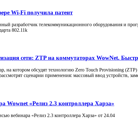
ере Wi-Fi получила патент
нный разработчик телекоммуникационного оборудования и прогр
арта 802.11k
изация сети: ZTP на коммутаторах WowNet. Быстр
нар, на котором обсудят технологию Zero Touch Provisioning (ZT
рассмотрят сценарии применения: массовый ввод устройств, зам
ра Wownet «Релиз 2.3 контроллера Харза»
сью вебинара «Релиз 2.3 контроллера Харза» от 24.04