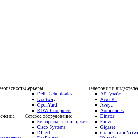
зопасность
Серверы
Телефония и видеотел
Dell Technologies
АйТулабс
Kraftway
Агат РТ
OpenYard
Avaya
RDW Computers
Audiocodes
ечение
Сетевое оборудование
Dinstar
Бифорком Текнолоджис
Fanvil
Cisco Systems
Gigaset
DPtech
Grandstream Netw