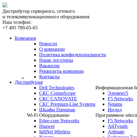
Дистрибутор серверного, сетевого
и телекоммуникационного оборудования
Наш телефон:
+7 495 789-65-65
Компания
Новости
О компании
Политика конфиденциальности
Наши логотипы
Вакансии
Реквизиты компании
Контакты
Дистрибуция
Dell Technologies
Информационная бе
СКС CommScope
Элемент5
СКС CANOVATE
F5 Networks
СКС Premium-Line Systems
Netams
Шкафы Dannman
Индид
Wi-Fi Оборудование
Программное обесп
Edge-core Networks
F5 Networks
Huawei
АйТулабс
InfiNet Wireless
Artimate