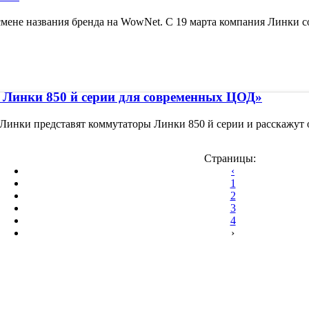
мене названия бренда на WowNet. С 19 марта компания Линки с
Линки 850 й серии для современных ЦОД»
 Линки представят коммутаторы Линки 850 й серии и расскажут
Страницы:
‹
1
2
3
4
›