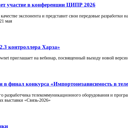
т участие в конференции ЦИПР 2026
ачестве экспонента и представит свои передовые разработки н
21 мая
2.3 контроллера Харза»
ownet приглашает на вебинар, посвященный выходу новой версии
 в финал конкурса «Импортонезависимость в те
го разработчика телекоммуникационного оборудования и прогр
ах выставки «Связь-2026»
нки