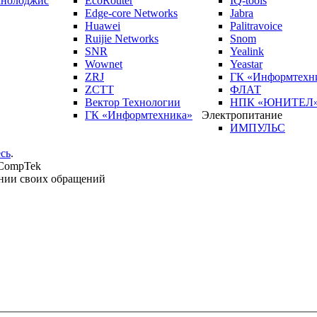
кнолоджис
EcoRouter
IQ-tools
Edge-core Networks
Jabra
Huawei
Palitravoice
Ruijie Networks
Snom
SNR
Yealink
Wownet
Yeastar
ZRJ
ГК «Информтехн
ZCTT
ФЛАТ
Вектор Технологии
НПК «ЮНИТЕЛ
ГК «Информтехника»
Электропитание
ИМПУЛЬС
сь
.
 CompTek
нии своих обращений