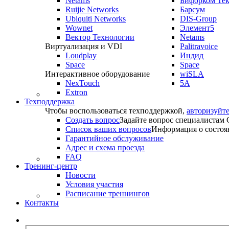
Netams
Бифорком Те
Ruijie Networks
Барсум
Ubiquiti Networks
DIS-Group
Wownet
Элемент5
Вектор Технологии
Netams
Виртуализация и VDI
Palitravoice
Loudplay
Индид
Space
Space
Интерактивное оборудование
wiSLA
NexTouch
5A
Extron
Техподдержка
Чтобы воспользоваться техподдержкой,
авторизуйте
Создать вопрос
Задайте вопрос специалистам
Список ваших вопросов
Информация о состоя
Гарантийное обслуживание
Адрес и схема проезда
FAQ
Тренинг-центр
Новости
Условия участия
Расписание треннингов
Контакты