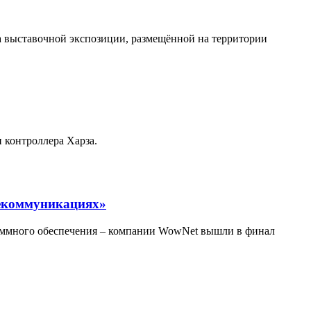
а выставочной экспозиции, размещённой на территории
 контроллера Харза.
лекоммуникациях»
аммного обеспечения – компании WowNet вышли в финал