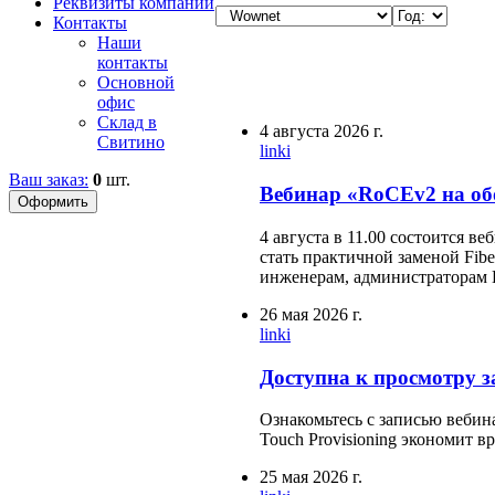
Реквизиты компании
Контакты
Наши
контакты
Основной
офис
Склад в
4 августа 2026 г.
Свитино
linki
Ваш заказ:
0
шт.
Вебинар «RoCEv2 на обо
4 августа в 11.00 состоится 
стать практичной заменой Fibe
инженерам, администраторам
26 мая 2026 г.
linki
Доступна к просмотру з
Ознакомьтесь с записью вебина
Touch Provisioning экономит в
25 мая 2026 г.