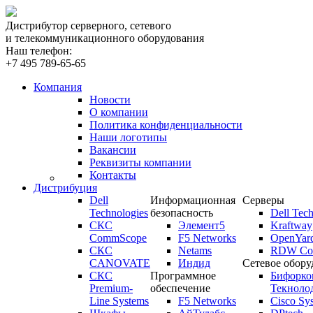
Дистрибутор серверного, сетевого
и телекоммуникационного оборудования
Наш телефон:
+7 495 789-65-65
Компания
Новости
О компании
Политика конфиденциальности
Наши логотипы
Вакансии
Реквизиты компании
Контакты
Дистрибуция
Dell
Информационная
Серверы
Technologies
безопасность
Dell Tech
СКС
Элемент5
Kraftway
CommScope
F5 Networks
OpenYar
СКС
Netams
RDW Com
CANOVATE
Индид
Сетевое обору
СКС
Программное
Бифорко
Premium-
обеспечение
Текноло
Line Systems
F5 Networks
Cisco Sy