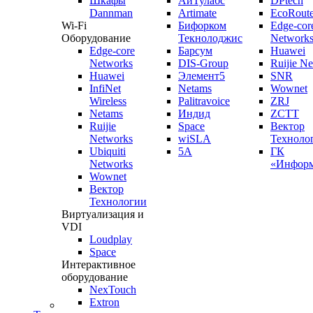
Шкафы
АйТулабс
DPtech
Dannman
Artimate
EcoRoute
Wi-Fi
Бифорком
Edge-cor
Оборудование
Текнолоджис
Network
Edge-core
Барсум
Huawei
Networks
DIS-Group
Ruijie N
Huawei
Элемент5
SNR
InfiNet
Netams
Wownet
Wireless
Palitravoice
ZRJ
Netams
Индид
ZCTT
Ruijie
Space
Вектор
Networks
wiSLA
Техноло
Ubiquiti
5A
ГК
Networks
«Информ
Wownet
Вектор
Технологии
Виртуализация и
VDI
Loudplay
Space
Интерактивное
оборудование
NexTouch
Extron