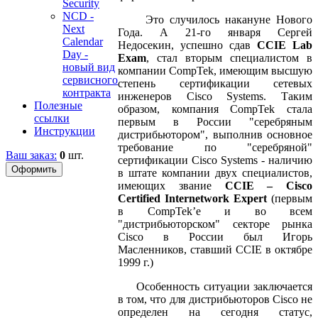
Security
NCD -
Это случилось накануне Нового
Next
Года. А 21-го января Сергей
Calendar
Недосекин, успешно сдав
CCIE Lab
Day -
Exam
, стал вторым специалистом в
новый вид
компании CompTek, имеющим высшую
сервисного
степень сертификации сетевых
контракта
инженеров Cisco Systems. Таким
Полезные
образом, компания CompTek стала
ссылки
первым в России "серебряным
Инструкции
дистрибьютором", выполнив основное
требование по "серебряной"
Ваш заказ:
0
шт.
сертификации Cisco Systems - наличию
в штате компании двух специалистов,
имеющих звание
CCIE – Cisco
Certified Internetwork Expert
(первым
в CompTek’е и во всем
"дистрибьюторском" секторе рынка
Cisco в России был Игорь
Масленников, ставший CCIE в октябре
1999 г.)
Особенность ситуации заключается
в том, что для дистрибьюторов Cisco не
определен на сегодня статус,