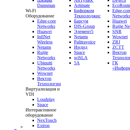
Шкафы
АйТулабс
DPtech
Dannman
Artimate
EcoRoute
Wi-Fi
Бифорком
Edge-cor
Оборудование
Текнолоджис
Network
Edge-core
Барсум
Huawei
Networks
DIS-Group
Ruijie N
Huawei
Элемент5
SNR
InfiNet
Netams
Wownet
Wireless
Palitravoice
ZRJ
Netams
Индид
ZCTT
Ruijie
Space
Вектор
Networks
wiSLA
Техноло
Ubiquiti
5A
ГК
Networks
«Информ
Wownet
Вектор
Технологии
Виртуализация и
VDI
Loudplay
Space
Интерактивное
оборудование
NexTouch
Extron