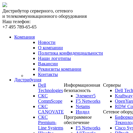
Дистрибутор серверного, сетевого
и телекоммуникационного оборудования
Наш телефон:
+7 495 789-65-65
Компания
Новости
О компании
Политика конфиденциальности
Наши логотипы
Вакансии
Реквизиты компании
Контакты
Дистрибуция
Dell
Информационная
Серверы
Technologies
безопасность
Dell Tech
СКС
Элемент5
Kraftway
CommScope
F5 Networks
OpenYar
СКС
Netams
RDW Com
CANOVATE
Индид
Сетевое обору
СКС
Программное
Бифорко
Premium-
обеспечение
Текноло
Line Systems
F5 Networks
Cisco Sy