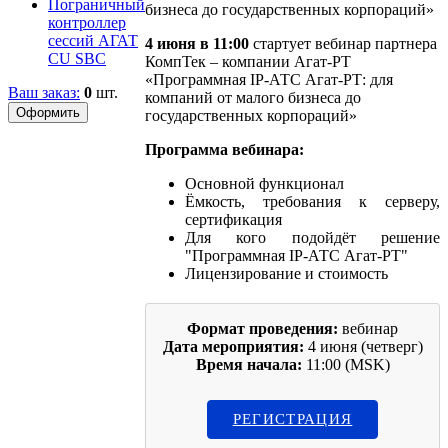
Пограничный
контроллер
сессий AГАТ
4 июня в 11:00
стартует вебинар партнера
CU SBC
КомпТек – компании Агат-РТ
«Программная IP-АТС Агат-РТ: для
Ваш заказ:
0
шт.
компаний от малого бизнеса до
государственных корпораций»
Программа вебинара:
Основной функционал
Ёмкость, требования к серверу,
сертификация
Для кого подойдёт решение
"Программная IP-АТС Агат-РТ"
Лицензирование и стоимость
Формат проведения:
вебинар
Дата мероприятия:
4 июня (четверг)
Время начала:
11:00 (MSK)
РЕГИСТРАЦИЯ