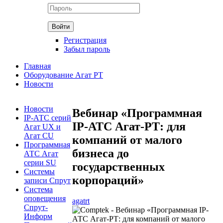
Регистрация
Забыл пароль
Главная
Оборудование Агат РТ
Новости
Новости
Вебинар «Программная
IP-АТС серий
IP-АТС Агат-РТ: для
Агат UX и
Агат CU
компаний от малого
Программная
бизнеса до
АТС Агат
серии SU
государственных
Системы
корпораций»
записи Спрут
Система
оповещения
agatrt
Спрут-
Информ