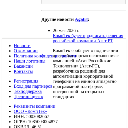
Другие новости
Agatrt
:
26 мая 2026 г.
КомпТек будет продвигать решения
российской компании Агат РТ
Новости
КомпТек сообщает о подписании
О компании
дистрибьюторского соглашения с
Политика конфиденциальности
компанией «Агат Российские
Наши логотипы
Технологии» (Агат-РТ),
Вакансии
разработчика решений для
Контакты
автоматизации корпоративной
Регистрация
телефонии на единой аппаратно-
Вход для партнеров
программной платформе,
Техподдержка
построенной на открытых
Тренинг-центр
стандартах.
Реквизиты компании
ООО «КомпТек»
ИНН: 5003082667
ОГРН: 1085003004877
ОКВЭД: 46.51