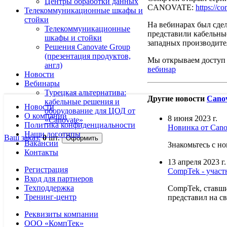
Центры обработки данных
CANOVATE:
https://c
Телекоммуникационные шкафы и
стойки
На вебинарах был сде
Телекоммуникационные
представили кабельны
шкафы и стойки
западных производите
Решения Canovate Group
(презентация продуктов,
Мы открываем доступ к
англ)
вебинар
Новости
Вебинары
Турецкая альтернатива:
Другие новости
Cano
кабельные решения и
Новости
оборудование для ЦОД от
О компании
8 июня 2023 г.
«Canovate»
Политика конфиденциальности
Новинка от Cano
Наши логотипы
Ваш заказ:
0
шт.
Вакансии
Знакомьтесь с н
Контакты
13 апреля 2023 г.
Регистрация
CompTek - учас
Вход для партнеров
Техподдержка
CompTek, став
Тренинг-центр
представил на с
Реквизиты компании
ООО «КомпТек»