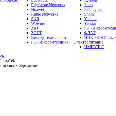
кнолоджис
EcoRouter
IQ-tools
Edge-core Networks
Jabra
Huawei
Palitravoice
Ruijie Networks
Snom
SNR
Yealink
Wownet
Yeastar
ZRJ
ГК «Информтехн
ZCTT
ФЛАТ
Вектор Технологии
НПК «ЮНИТЕЛ
ГК «Информтехника»
Электропитание
ИМПУЛЬС
сь
.
 CompTek
нии своих обращений