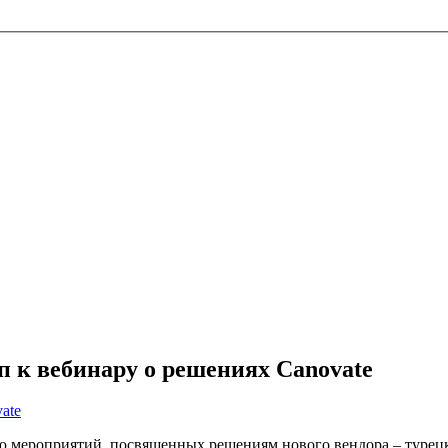
 к вебинару о решениях Canovate
ate
 мероприятий, посвященных решениям нового вендора – турец