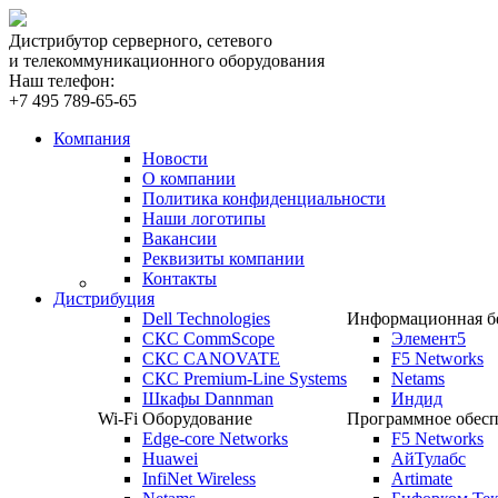
Дистрибутор серверного, сетевого
и телекоммуникационного оборудования
Наш телефон:
+7 495 789-65-65
Компания
Новости
О компании
Политика конфиденциальности
Наши логотипы
Вакансии
Реквизиты компании
Контакты
Дистрибуция
Dell Technologies
Информационная бе
СКС CommScope
Элемент5
СКС CANOVATE
F5 Networks
СКС Premium-Line Systems
Netams
Шкафы Dannman
Индид
Wi-Fi Оборудование
Программное обесп
Edge-core Networks
F5 Networks
Huawei
АйТулабс
InfiNet Wireless
Artimate