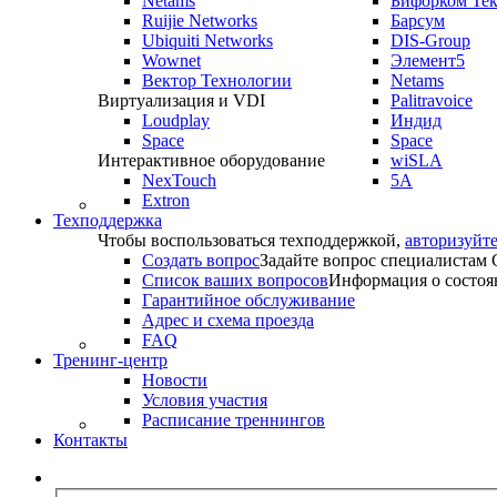
Netams
Бифорком Те
Ruijie Networks
Барсум
Ubiquiti Networks
DIS-Group
Wownet
Элемент5
Вектор Технологии
Netams
Виртуализация и VDI
Palitravoice
Loudplay
Индид
Space
Space
Интерактивное оборудование
wiSLA
NexTouch
5A
Extron
Техподдержка
Чтобы воспользоваться техподдержкой,
авторизуйте
Создать вопрос
Задайте вопрос специалистам
Список ваших вопросов
Информация о состоя
Гарантийное обслуживание
Адрес и схема проезда
FAQ
Тренинг-центр
Новости
Условия участия
Расписание треннингов
Контакты