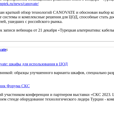
omptek.ru/news/canovate/
лан краткий обзор технологий CANOVATE и обоснован выбор ко
е системы и комплексные решения для ЦОД, способные стать 
лей, ушедших с российского рынка.
 записи вебинара от 21 декабря «Турецкая альтернатива: кабел
vate
:
vate: шкафы для использования в ЦОД
овинкой: образцы улучшенного варианта шкафов, специально раз
тник Форума СКС
ший участником конференции и партнером выставки «СКС
воем стенде оборудование технологического лидера Турции - 