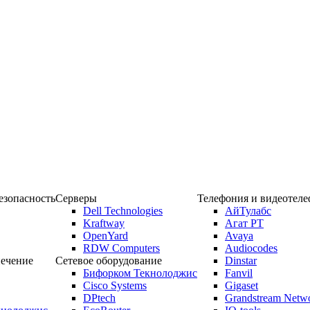
зопасность
Серверы
Телефония и видеотел
Dell Technologies
АйТулабс
Kraftway
Агат РТ
OpenYard
Avaya
RDW Computers
Audiocodes
ечение
Сетевое оборудование
Dinstar
Бифорком Текнолоджис
Fanvil
Cisco Systems
Gigaset
DPtech
Grandstream Netw