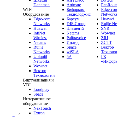
Шкафы
АйТулабс
DPtech
Dannman
Artimate
EcoRoute
Wi-Fi
Бифорком
Edge-cor
Оборудование
Текнолоджис
Network
Edge-core
Барсум
Huawei
Networks
DIS-Group
Ruijie N
Huawei
Элемент5
SNR
InfiNet
Netams
Wownet
Wireless
Palitravoice
ZRJ
Netams
Индид
ZCTT
Ruijie
Space
Вектор
Networks
wiSLA
Техноло
Ubiquiti
5A
ГК
Networks
«Информ
Wownet
Вектор
Технологии
Виртуализация и
VDI
Loudplay
Space
Интерактивное
оборудование
NexTouch
Extron