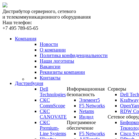
Дистрибутор серверного, сетевого
и телекоммуникационного оборудования
Наш телефон:
+7 495 789-65-65
Компания
Новости
О компании
Политика конфиденциальности
Наши логотипы
Вакансии
Реквизиты компании
Контакты
Дистрибуция
Dell
Информационная
Серверы
Technologies
безопасность
Dell Tech
СКС
Элемент5
Kraftway
CommScope
F5 Networks
OpenYar
СКС
Netams
RDW Com
CANOVATE
Индид
Сетевое обору
СКС
Программное
Бифорко
Premium-
обеспечение
Текноло
Line Systems
F5 Networks
Cisco Sy