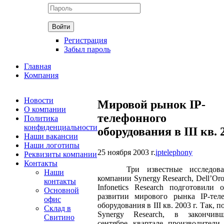
Регистрация
Забыл пароль
Главная
Компания
Новости
Мировой рынок IP-
О компании
телефонного
Политика
конфиденциальности
оборудования в III кв. 2
Наши вакансии
Наши логотипы
25 ноября 2003 г.
iptelephony
Реквизиты компании
Контакты
Три известные исследовате
Наши
компании Synergy Research, Dell’Or
контакты
Infonetics Research подготовили 
Основной
развитии мирового рынка IP-тел
офис
оборудования в III кв. 2003 г. Tак, 
Склад в
Synergy Research, в закончив
Свитино
сентябре квартале производители