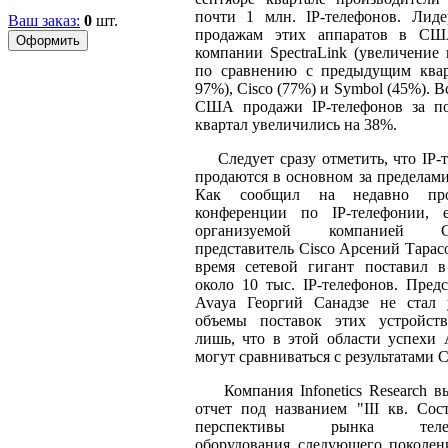
почти 1 млн. IP-телефонов. Лид
Ваш заказ:
0
шт.
продажам этих аппаратов в СШ
компании SpectraLink (увеличение 
по сравнению с предыдущим ква
97%), Cisco (77%) и Symbol (45%). В
США продажи IP-телефонов за п
квартал увеличились на 38%.
Следует сразу отметить, что IP-
продаются в основном за пределами
Как сообщил на недавно пр
конференции по IP-телефонии, 
организуемой компанией Co
представитель Cisco Арсений Тарасо
время сетевой гигант поставил 
около 10 тыс. IP-телефонов. Предс
Avaya Георгий Санадзе не стал 
объемы поставок этих устройств
лишь, что в этой области успехи 
могут сравниваться с результатами C
Компания Infonetics Research в
отчет под названием "III кв. Сос
перспективы рынка телеф
оборудования следующего поколен