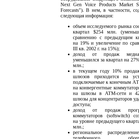
Next Gen Voice Products Market S
Forecasts"). В нем, в частности, с
следующая информация:
объем исследуемого рынка сос
квартал $254 млн. (умень
сравнению с предыдущим к
на 19% и увеличение по сра
III кв. 2002 г. на 15%);
доход от продаж медиа
уменьшился за квартал на 27%
млн.;
в текущем году 10% прода
шлюзов приходится на уст
подключаемые к конечным АТ
на конвергентные коммутатор
на шлюзы в ATM-сети и 4
шлюзы для концентраторов уд
доступа;
доход от продаж прогр
коммутаторов (softswitch) со
на уровне предыдущего кварта
млн.;
региональное распределен
телефонного оборуд