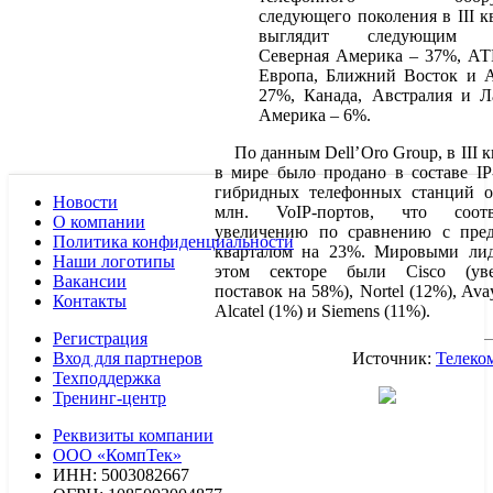
следующего поколения в III кв
выглядит следующим об
Северная Америка – 37%, АТ
Европа, Ближний Восток и 
27%, Канада, Австралия и Л
Америка – 6%.
По данным Dell’Oro Group, в III кв
в мире было продано в составе I
гибридных телефонных станций о
Новости
млн. VoIP-портов, что соотве
О компании
увеличению по сравнению с пре
Политика конфиденциальности
кварталом на 23%. Мировыми ли
Наши логотипы
этом секторе были Cisco (уве
Вакансии
поставок на 58%), Nortel (12%), Ava
Контакты
Alcatel (1%) и Siemens (11%).
Регистрация
Вход для партнеров
Источник:
Телеко
Техподдержка
Тренинг-центр
Реквизиты компании
ООО «КомпТек»
ИНН: 5003082667