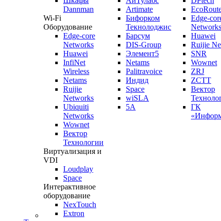
Шкафы
АйТулабс
DPtech
Dannman
Artimate
EcoRoute
Wi-Fi
Бифорком
Edge-cor
Оборудование
Текнолоджис
Network
Edge-core
Барсум
Huawei
Networks
DIS-Group
Ruijie N
Huawei
Элемент5
SNR
InfiNet
Netams
Wownet
Wireless
Palitravoice
ZRJ
Netams
Индид
ZCTT
Ruijie
Space
Вектор
Networks
wiSLA
Техноло
Ubiquiti
5A
ГК
Networks
«Информ
Wownet
Вектор
Технологии
Виртуализация и
VDI
Loudplay
Space
Интерактивное
оборудование
NexTouch
Extron