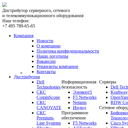
Дистрибутор серверного, сетевого
и телекоммуникационного оборудования
Наш телефон:
+7 495 789-65-65
Компания
Новости
О компании
Политика конфиденциальности
Наши логотипы
Вакансии
Реквизиты компании
Контакты
Дистрибуция
Dell
Информационная
Серверы
Technologies
безопасность
Dell Tech
СКС
Элемент5
Kraftway
CommScope
F5 Networks
OpenYar
СКС
Netams
RDW Com
CANOVATE
Индид
Сетевое обору
СКС
Программное
Бифорко
Premium-
обеспечение
Текноло
Line Systems
F5 Networks
Cisco Sy