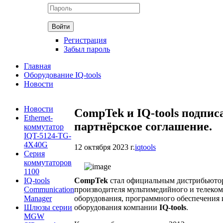
Регистрация
Забыл пароль
Главная
Оборудование IQ-tools
Новости
Новости
CompTek и IQ-tools подпис
Ethernet-
партнёрское соглашение.
коммутатор
IQT-5124-TG-
4X40G
12 октября 2023 г.
iqtools
Серия
коммутаторов
1100
IQ-tools
CompTek
стал официальным дистрибьюто
Communication
производителя мультимедийного и телеко
Manager
оборудования, программного обеспечения 
Шлюзы серии
оборудования компании
IQ-tools
.
MGW