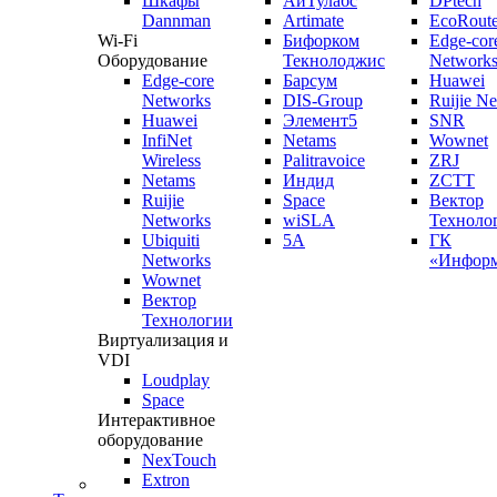
Шкафы
АйТулабс
DPtech
Dannman
Artimate
EcoRoute
Wi-Fi
Бифорком
Edge-cor
Оборудование
Текнолоджис
Network
Edge-core
Барсум
Huawei
Networks
DIS-Group
Ruijie N
Huawei
Элемент5
SNR
InfiNet
Netams
Wownet
Wireless
Palitravoice
ZRJ
Netams
Индид
ZCTT
Ruijie
Space
Вектор
Networks
wiSLA
Техноло
Ubiquiti
5A
ГК
Networks
«Информ
Wownet
Вектор
Технологии
Виртуализация и
VDI
Loudplay
Space
Интерактивное
оборудование
NexTouch
Extron