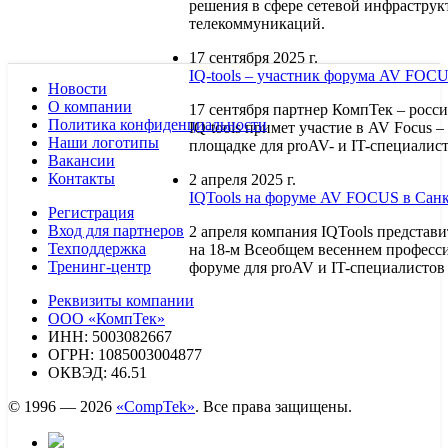
решения в сфере сетевой инфраструк
телекоммуникаций.
17 сентября 2025 г.
IQ-tools – участник форума AV FOC
Новости
О компании
17 сентября партнер КомпТек – росс
Политика конфиденциальности
IQ-tools примет участие в AV Focus –
Наши логотипы
площадке для proAV- и IT-специалис
Вакансии
Контакты
2 апреля 2025 г.
IQTools на форуме AV FOCUS в Санк
Регистрация
Вход для партнеров
2 апреля компания IQTools представ
Техподдержка
на 18-м Всеобщем весеннем професс
Тренинг-центр
форуме для proAV и IT-специалистов
Реквизиты компании
ООО «КомпТек»
ИНН: 5003082667
ОГРН: 1085003004877
ОКВЭД: 46.51
© 1996 — 2026
«CompTek»
. Все права защищены.