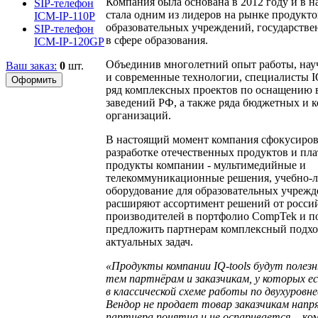
Компания была основана в 2012 году и в 
SIP-телефон
стала одним из лидеров на рынке продукто
ICM-IP-110P
образовательных учреждений, государстве
SIP-телефон
в сфере образования.
ICM-IP-120GP
Объединив многолетний опыт работы, на
Ваш заказ:
0
шт.
и современные технологии, специалисты IQ
ряд комплексных проектов по оснащению
заведений РФ, а также ряда бюджетных и 
организаций.
В настоящий момент компания сфокусиров
разработке отечественных продуктов и пл
продукты компании - мультимедийные и
телекоммуникационные решения, учебно-л
оборудование для образовательных учрежд
расширяют ассортимент решений от росси
производителей в портфолио CompTek и п
предложить партнерам комплексный подхо
актуальных задач.
«Продукты компании IQ-tools будут полез
тем партнёрам и заказчикам, у которых 
в классической схеме работы по двухуровне
Вендор не продает товар заказчикам напря
партнера понятна и не оспаривается,
- ко