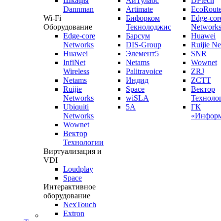
Шкафы
АйТулабс
DPtech
Dannman
Artimate
EcoRoute
Wi-Fi
Бифорком
Edge-cor
Оборудование
Текнолоджис
Network
Edge-core
Барсум
Huawei
Networks
DIS-Group
Ruijie N
Huawei
Элемент5
SNR
InfiNet
Netams
Wownet
Wireless
Palitravoice
ZRJ
Netams
Индид
ZCTT
Ruijie
Space
Вектор
Networks
wiSLA
Техноло
Ubiquiti
5A
ГК
Networks
«Информ
Wownet
Вектор
Технологии
Виртуализация и
VDI
Loudplay
Space
Интерактивное
оборудование
NexTouch
Extron