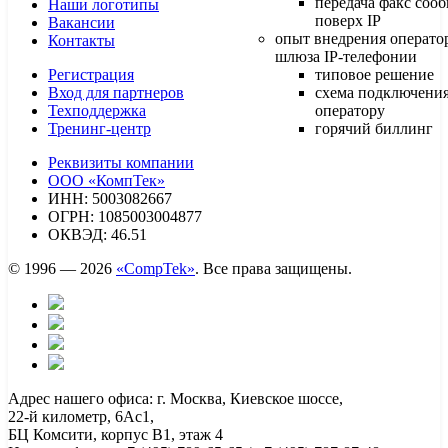
передача факс соо
Наши логотипы
поверх IP
Вакансии
опыт внедрения операто
Контакты
шлюза IP-телефонии
Регистрация
типовое решение
Вход для партнеров
схема подключения
Техподдержка
оператору
Тренинг-центр
горячий биллинг
Реквизиты компании
ООО «КомпТек»
ИНН: 5003082667
ОГРН: 1085003004877
ОКВЭД: 46.51
© 1996 — 2026
«CompTek»
. Все права защищены.
Адрес нашего офиса: г. Москва, Киевское шоссе,
22-й километр, 6Ас1,
БЦ Комсити, корпус B1, этаж 4