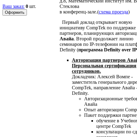
д.8, Математический институт им. В
Ваш заказ:
0
шт.
Стеклова
в конференц-зале.(
схема проезда
)
Первый доклад открывает новую
инициативу CompTek по поддержке
партнеров, планирующих авторизац
Авайа
. Второй продолжает линию
семинаров по IP-телефонии на плат
Definity (
программа Definity over IP
Авторизация партнеров Ава
Персональная сертификация
сотрудников.
Докладчик: Алексей Вомпе -
заместитель генерального дир
CompTek, направление Авайа 
Definity.
Авторизационные требо
Авайа
Опыт авторизации Comp
Пакет поддержки партне
обучение в Учебно
центре CompTek
консультации по сд