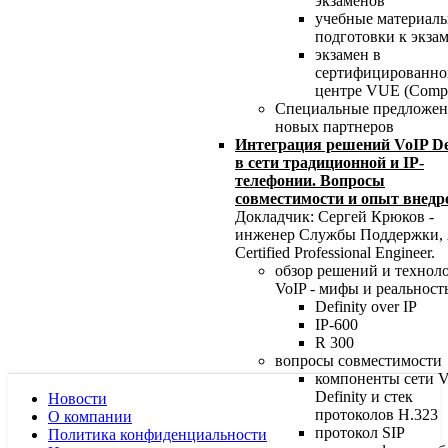
экзаменов
учебные материалы
подготовки к экза
экзамен в
сертифицированн
центре VUE (Comp
Специальные предложен
новых партнеров
Интеграция решений VoIP Def
в сети традиционной и IP-
телефонии. Вопросы
совместимости и опыт внедр
Докладчик: Сергей Крюков -
инженер Службы Поддержки, 
Certified Professional Engineer.
обзор решений и технол
VoIP - мифы и реальност
Definity over IP
IP-600
R 300
вопросы совместимости
компоненты сети V
Definity и стек
Новости
протоколов H.323
О компании
протокол SIP
Политика конфиденциальности