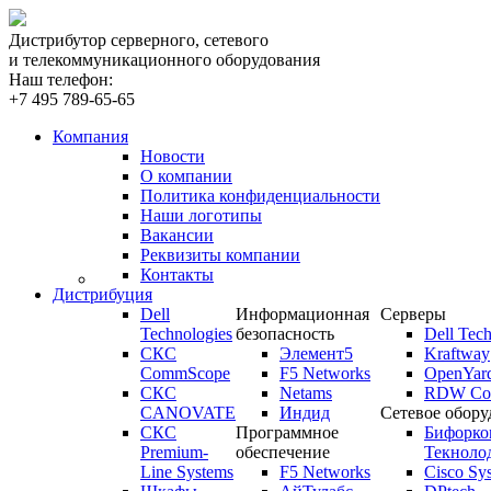
Дистрибутор серверного, сетевого
и телекоммуникационного оборудования
Наш телефон:
+7 495 789-65-65
Компания
Новости
О компании
Политика конфиденциальности
Наши логотипы
Вакансии
Реквизиты компании
Контакты
Дистрибуция
Dell
Информационная
Серверы
Technologies
безопасность
Dell Tech
СКС
Элемент5
Kraftway
CommScope
F5 Networks
OpenYar
СКС
Netams
RDW Com
CANOVATE
Индид
Сетевое обору
СКС
Программное
Бифорко
Premium-
обеспечение
Текноло
Line Systems
F5 Networks
Cisco Sy