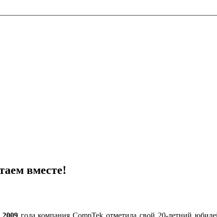
таем вместе!
я 2009
года компания CompTek отметила свой 20-летний юбиле