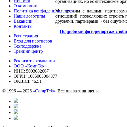
Новости
организациях, но комптековское бра
О компании
Политика конфиденциальности
Мы дружим с нашими партнерами 
Наши логотипы
отношений, позволяющих строить п
Вакансии
друзьями, партнерами, - без ощути
Контакты
Подробный фоторепортаж с юби
Регистрация
Вход для партнеров
Техподдержка
Тренинг-центр
Реквизиты компании
ООО «КомпТек»
ИНН: 5003082667
ОГРН: 1085003004877
ОКВЭД: 46.51
© 1996 — 2026
«CompTek»
. Все права защищены.