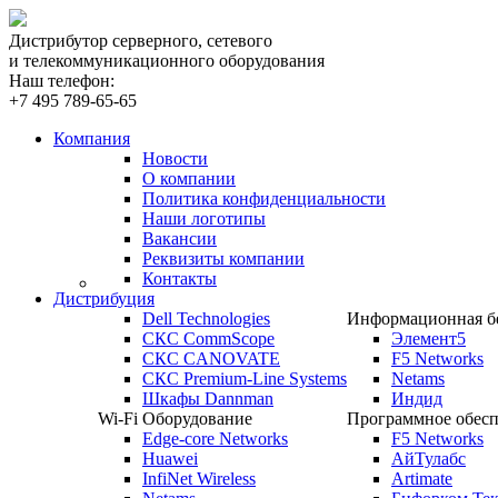
Дистрибутор серверного, сетевого
и телекоммуникационного оборудования
Наш телефон:
+7 495 789-65-65
Компания
Новости
О компании
Политика конфиденциальности
Наши логотипы
Вакансии
Реквизиты компании
Контакты
Дистрибуция
Dell Technologies
Информационная бе
СКС CommScope
Элемент5
СКС CANOVATE
F5 Networks
СКС Premium-Line Systems
Netams
Шкафы Dannman
Индид
Wi-Fi Оборудование
Программное обесп
Edge-core Networks
F5 Networks
Huawei
АйТулабс
InfiNet Wireless
Artimate