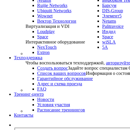
Netams
Бифорком Те
Ruijie Networks
Барсум
Ubiquiti Networks
DIS-Group
Wownet
Элемент5
Вектор Технологии
Netams
Виртуализация и VDI
Palitravoice
Loudplay
Индид
Space
Space
Интерактивное оборудование
wiSLA
NexTouch
5A
Extron
Техподдержка
Чтобы воспользоваться техподдержкой,
авторизуйте
Создать вопрос
Задайте вопрос специалистам
Список ваших вопросов
Информация о состоя
Гарантийное обслуживание
Адрес и схема проезда
FAQ
Тренинг-центр
Новости
Условия участия
Расписание треннингов
Контакты