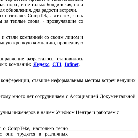
я пора , и не только Болдинская, но и
ля обновления, для радости встречи.
 начинался CompTek, - всех тех, кто к
 за теплые слова, - прозвучавшие со
и стали компанией со своим лицом и
большую крепкую компанию, прошедшую
правление разрасталось, становилось
овых компаний:
Яндекс
,
CTI
,
Infinet
, -
ые конференции, ставшие неформальным местом встреч ведущих
оэтому много лет сотрудничаем с Ассоциацией Документальной
учим инженеров в нашем Учебном Центре и работаем с
 о CompTekе, настолько тесно
с они трудятся в различных