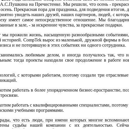
 А.С.Пушкина на Пречистенке. Мы решили, что осень - прекрасна
осень. Прекрасная пора для праздника, для подведения итогов, д
иятно увидеть наших друзей, наших партнеров, людей, с которых
еху имеет самое непосредственное отношение. Мы благодарны
занные в зале, - за искренние чувства, за прекрасные подарки.
мы прожили жизнь, насыщенную разнообразными событиями, 
й историей. CompTek вырос из маленькой, дружной фирмы в 
ризиса и не потерявшую в этих событиях ни одного сотрудника.
занимались любимым делом, и иногда получалось так, что на
льным: тогда проекты находили свое продолжение в работе н
нологий, с которыми работаем, поэтому создали три отраслев
никаций.
отим работать в более упорядоченном бизнес-пространстве, п
тросвязи.
отим работать с квалифицированными специалистами, поэтому 
вскими учебными программами.
ады, что есть люди, при имени которых многие вспоминают
етены судьбы нашей компании с их деятельностью. Сейча