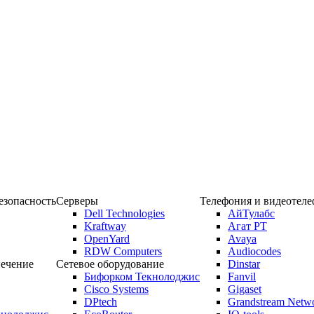
зопасность
Серверы
Телефония и видеотел
Dell Technologies
АйТулабс
Kraftway
Агат РТ
OpenYard
Avaya
RDW Computers
Audiocodes
ечение
Сетевое оборудование
Dinstar
Бифорком Текнолоджис
Fanvil
Cisco Systems
Gigaset
DPtech
Grandstream Netw