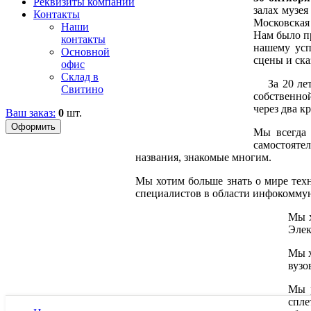
Реквизиты компании
залах музея
Контакты
Московская 
Наши
Нам было пр
контакты
нашему усп
Основной
сцены и ска
офис
Склад в
За 20 лет 
Свитино
собственно
через два к
Ваш заказ:
0
шт.
Мы всегда 
самостояте
названия, знакомые многим.
Мы хотим больше знать о мире тех
специалистов в области инфокомму
Мы х
Элек
Мы х
вузо
Мы р
спл