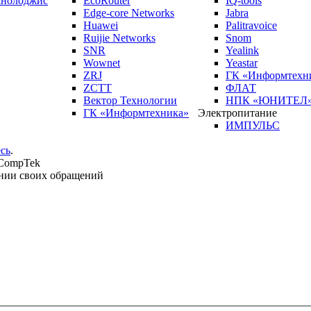
кнолоджис
EcoRouter
IQ-tools
Edge-core Networks
Jabra
Huawei
Palitravoice
Ruijie Networks
Snom
SNR
Yealink
Wownet
Yeastar
ZRJ
ГК «Информтехн
ZCTT
ФЛАТ
Вектор Технологии
НПК «ЮНИТЕЛ
ГК «Информтехника»
Электропитание
ИМПУЛЬС
сь
.
 CompTek
нии своих обращений