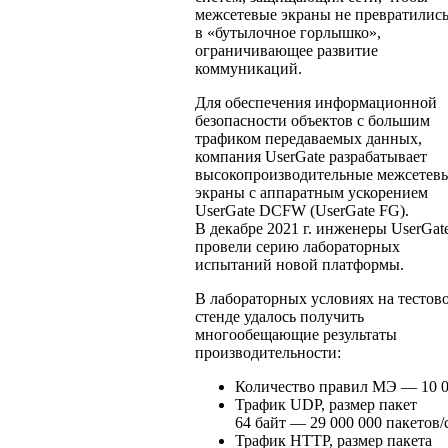
межсетевые экраны не превратилис
в «бутылочное горлышко»,
ограничивающее развитие
коммуникаций.
Для обеспечения информационной
безопасности объектов с большим
трафиком передаваемых данных,
компания UserGate разрабатывает
высокопроизводительные межсетев
экраны c аппаратным ускорением
UserGate DCFW (UserGate FG).
В декабре 2021 г. инженеры UserGat
провели серию лабораторных
испытаний новой платформы.
В лабораторных условиях на тестов
стенде удалось получить
многообещающие результаты
производительности:
Количество правил МЭ — 10 
Трафик UDP, размер пакет
64 байт — 29 000 000 пакетов/
Трафик HTTP, размер пакета