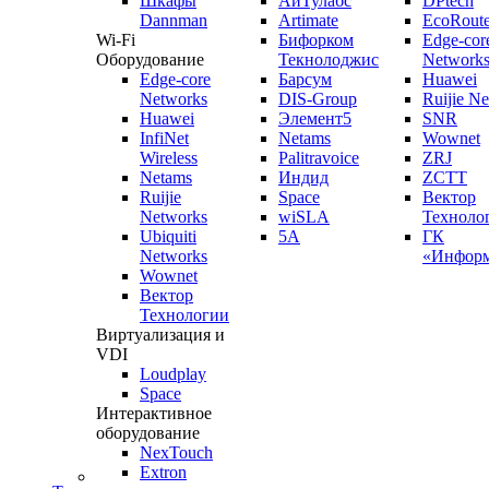
Шкафы
АйТулабс
DPtech
Dannman
Artimate
EcoRoute
Wi-Fi
Бифорком
Edge-cor
Оборудование
Текнолоджис
Network
Edge-core
Барсум
Huawei
Networks
DIS-Group
Ruijie N
Huawei
Элемент5
SNR
InfiNet
Netams
Wownet
Wireless
Palitravoice
ZRJ
Netams
Индид
ZCTT
Ruijie
Space
Вектор
Networks
wiSLA
Техноло
Ubiquiti
5A
ГК
Networks
«Информ
Wownet
Вектор
Технологии
Виртуализация и
VDI
Loudplay
Space
Интерактивное
оборудование
NexTouch
Extron