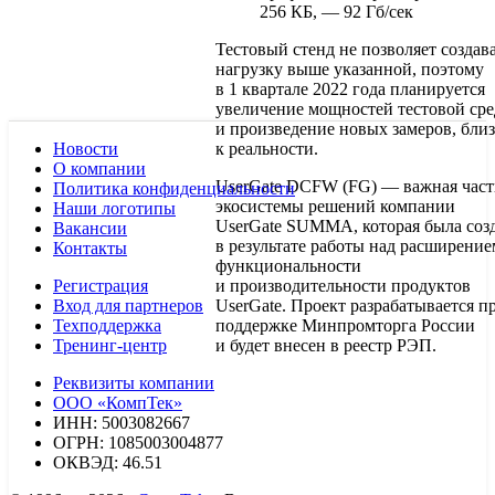
256 КБ, — 92 Гб/сек
Тестовый стенд не позволяет создав
нагрузку выше указанной, поэтому
в 1 квартале 2022 года планируется
увеличение мощностей тестовой ср
и произведение новых замеров, бли
Новости
к реальности.
О компании
UserGate DCFW (FG) — важная част
Политика конфиденциальности
экосистемы решений компании
Наши логотипы
UserGate SUMMA, которая была соз
Вакансии
в результате работы над расширение
Контакты
функциональности
Регистрация
и производительности продуктов
Вход для партнеров
UserGate. Проект разрабатывается п
Техподдержка
поддержке Минпромторга России
Тренинг-центр
и будет внесен в реестр РЭП.
Реквизиты компании
ООО «КомпТек»
ИНН: 5003082667
ОГРН: 1085003004877
ОКВЭД: 46.51