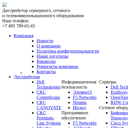
Дистрибутор серверного, сетевого
и телекоммуникационного оборудования
Наш телефон:
+7 495 789-65-65
Компания
Новости
О компании
Политика конфиденциальности
Наши логотипы
Вакансии
Реквизиты компании
Контакты
Дистрибуция
Dell
Информационная
Серверы
Technologies
безопасность
Dell Tech
СКС
Элемент5
Kraftway
CommScope
F5 Networks
OpenYar
СКС
Netams
RDW Com
CANOVATE
Индид
Сетевое обору
СКС
Программное
Бифорко
Premium-
обеспечение
Текноло
Line Systems
F5 Networks
Cisco Sy