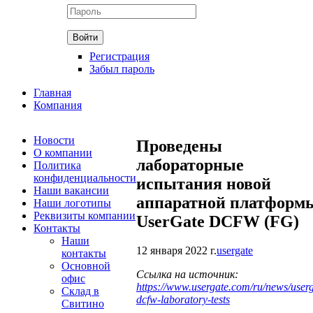
Регистрация
Забыл пароль
Главная
Компания
Новости
Проведены
О компании
лабораторные
Политика
конфиденциальности
испытания новой
Наши вакансии
аппаратной платформ
Наши логотипы
Реквизиты компании
UserGate DCFW (FG)
Контакты
Наши
12 января 2022 г.
usergate
контакты
Основной
Ссылка на источник:
офис
https://www.usergate.com/ru/news/userg
Склад в
dcfw-laboratory-tests
Свитино