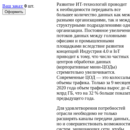
Развитие ИТ-технологий проводит
Ваш заказ:
0
шт.
к необходимости передавать все
большее количество данных как ме
разными организациями, так и межд
структурными подразделениями од
организации. Постоянное увеличен
потоков данных между головными
офисами и промышленными
площадками вследствие развития
концепций Индустрия 4.0 и IoT
приводит к тому, что число частных
центров обработки данных
(корпоративные мини-ЦОДы)
стремительно увеличивается.
Современные ЦОД — это колоссаль
объемы трафика. Только за 9 месяце
2020 года объем трафика вырос до 4
млрд ГБ, что на 32 % больше показа
предыдущего года.
Для удовлетворения потребностей
отрасли необходимо не только
расширять каналы передачи данных,
но и совершенствовать возможност
систем, защищающих сети, чтобы