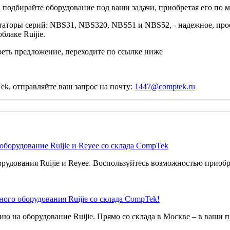
 подбирайте оборудование под ваши задачи, приобретая его по 
аторы серий: NBS31, NBS320, NBS51 и NBS52, - надежное, прос
лаке Ruijie.
еть предложение, переходите по ссылке ниже
k, отправляйте ваш запрос на почту:
1447@comptek.ru
оборудование Ruijie и Reyee со склада CompTek
рудования Ruijie и Reyee. Воспользуйтесь возможностью приобре
ого оборудования Ruijie со склада CompTek!
ю на оборудование Ruijie. Прямо со склада в Москве – в ваши п