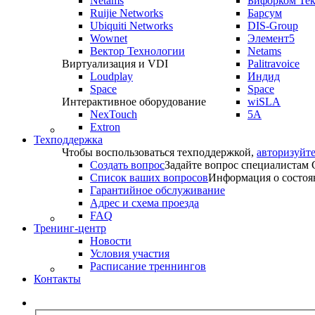
Netams
Бифорком Те
Ruijie Networks
Барсум
Ubiquiti Networks
DIS-Group
Wownet
Элемент5
Вектор Технологии
Netams
Виртуализация и VDI
Palitravoice
Loudplay
Индид
Space
Space
Интерактивное оборудование
wiSLA
NexTouch
5A
Extron
Техподдержка
Чтобы воспользоваться техподдержкой,
авторизуйте
Создать вопрос
Задайте вопрос специалистам
Список ваших вопросов
Информация о состоя
Гарантийное обслуживание
Адрес и схема проезда
FAQ
Тренинг-центр
Новости
Условия участия
Расписание треннингов
Контакты