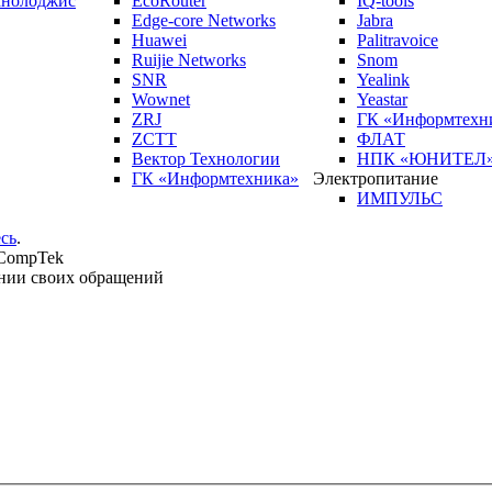
кнолоджис
EcoRouter
IQ-tools
Edge-core Networks
Jabra
Huawei
Palitravoice
Ruijie Networks
Snom
SNR
Yealink
Wownet
Yeastar
ZRJ
ГК «Информтехн
ZCTT
ФЛАТ
Вектор Технологии
НПК «ЮНИТЕЛ
ГК «Информтехника»
Электропитание
ИМПУЛЬС
сь
.
 CompTek
нии своих обращений