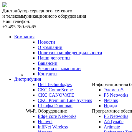
Дистрибутор серверного, сетевого
и телекоммуникационного оборудования
Наш телефон:
+7 495 789-65-65
Компания
Новости
О компании
Политика конфиденциальности
Наши логотипы
Вакансии
Реквизиты компании
Контакты
Дистрибуция
Dell Technologies
Информационная бе
СКС CommScope
Элемент5
СКС CANOVATE
F5 Networks
СКС Premium-Line Systems
Netams
Шкафы Dannman
Индид
Wi-Fi Оборудование
Программное обесп
Edge-core Networks
F5 Networks
Huawei
АйТулабс
InfiNet Wireless
Artimate