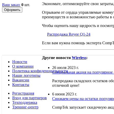
Экономьте, оптимизируйте свои затраты,
Ваш заказ:
0
шт.
Отрываем от сердца управляемые коммут
преимуществ и возможностью работы в об
Чтобы оценить нашу щедрость и посмотр
Распродажа Reyee Q1-24
Если вам нужна помощь эксперта CompTe
Другие новости
Wireless
:
Новости
О компании
26 июля 2023 г.
Политика конфиденциальности
Специальная акция на популярное 
Наши логотипы
Вакансии
Распродажа складских остатков обо
Контакты
отличной цене!
Регистрация
6 июня 2023 г.
Вход для партнеров
Снижаем цены на остатки популярн
Техподдержка
Тренинг-центр
CompTek запускает скидочную акци