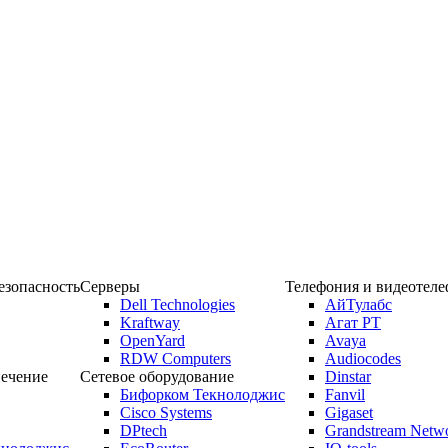
зопасность
Серверы
Телефония и видеотел
Dell Technologies
АйТулабс
Kraftway
Агат РТ
OpenYard
Avaya
RDW Computers
Audiocodes
ечение
Сетевое оборудование
Dinstar
Бифорком Текнолоджис
Fanvil
Cisco Systems
Gigaset
DPtech
Grandstream Netw