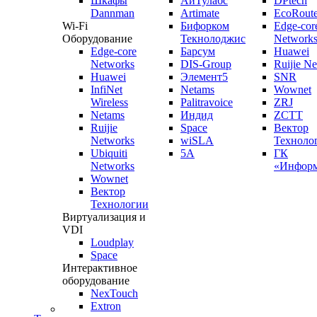
Шкафы
АйТулабс
DPtech
Dannman
Artimate
EcoRoute
Wi-Fi
Бифорком
Edge-cor
Оборудование
Текнолоджис
Network
Edge-core
Барсум
Huawei
Networks
DIS-Group
Ruijie N
Huawei
Элемент5
SNR
InfiNet
Netams
Wownet
Wireless
Palitravoice
ZRJ
Netams
Индид
ZCTT
Ruijie
Space
Вектор
Networks
wiSLA
Техноло
Ubiquiti
5A
ГК
Networks
«Информ
Wownet
Вектор
Технологии
Виртуализация и
VDI
Loudplay
Space
Интерактивное
оборудование
NexTouch
Extron