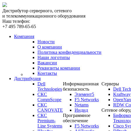
Дистрибутор серверного, сетевого
и телекоммуникационного оборудования
Наш телефон:
+7 495 789-65-65
Компания
Новости
О компании
Политика конфиденциальности
Наши логотипы
Вакансии
Реквизиты компании
Контакты
Дистрибуция
Dell
Информационная
Серверы
Technologies
безопасность
Dell Tech
СКС
Элемент5
Kraftway
CommScope
F5 Networks
OpenYar
СКС
Netams
RDW Com
CANOVATE
Индид
Сетевое обору
СКС
Программное
Бифорко
Premium-
обеспечение
Текноло
Line Systems
F5 Networks
Cisco Sy