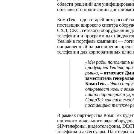
области решений для унифицирован
объявляют о подписании дистрибьют
КомпТек – одна старейших российск
поставщик широкого спектра оборудо
СХД, СКС, сетевого оборудования до
телефонии и программных продукто
Yealink в портфель компании — логи
направленный на расширение предло
телефонии для корпоративных клиент
«Мы рады пополнить 
продукцией Yealink, при
рынка,
–
отмечает Дми
заместитель генераль
КомпТек.
- Это сотру
открывает новые возм
наших партнеров и укр
CompTek как системоо
поставщика телеком-ре
В рамках партнерства КомпТек будет
широкого модельного ряда оборудова
SIP-телефоны, видеотелефоны, DECT
телефоны и аксессуары. Партнеры к