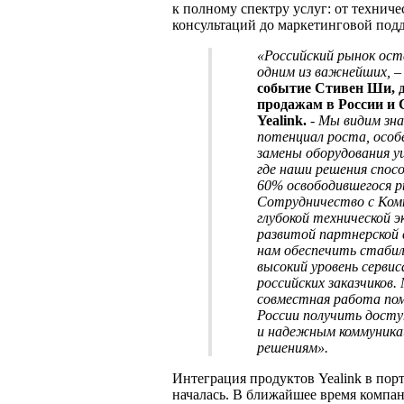
к полному спектру услуг: от технич
консультаций до маркетинговой под
«Российский рынок оста
одним из важнейших,
событие Стивен Ши, 
продажам в России и
Yealink.
- Мы видим зн
потенциал роста, особ
замены оборудования у
где наши решения спос
60% освободившегося р
Сотрудничество с Комп
глубокой технической э
развитой партнерской 
нам обеспечить стабил
высокий уровень сервис
российских заказчиков.
совместная работа по
России получить досту
и надежным коммуник
решениям».
Интеграция продуктов Yealink в пор
началась. В ближайшее время компа