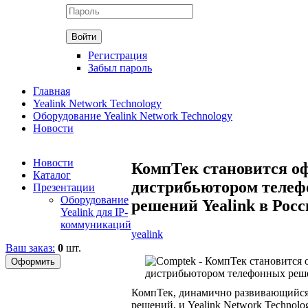
Регистрация
Забыл пароль
Главная
Yealink Network Technology
Оборудование Yealink Network Technology
Новости
Новости
КомпТек становится 
Каталог
дистрибьютором теле
Презентации
Оборудование
решений Yealink в Рос
Yealink для IP-
коммуникаций
yealink
Ваш заказ:
0
шт.
КомпТек, динамично развивающийся
решений, и Yealink Network Technolo