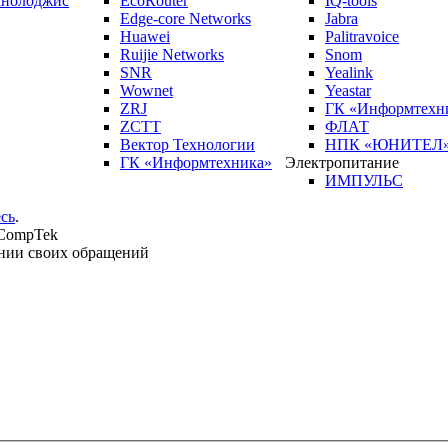
кнолоджис
EcoRouter
IQ-tools
Edge-core Networks
Jabra
Huawei
Palitravoice
Ruijie Networks
Snom
SNR
Yealink
Wownet
Yeastar
ZRJ
ГК «Информтехн
ZCTT
ФЛАТ
Вектор Технологии
НПК «ЮНИТЕЛ
ГК «Информтехника»
Электропитание
ИМПУЛЬС
сь
.
 CompTek
нии своих обращений