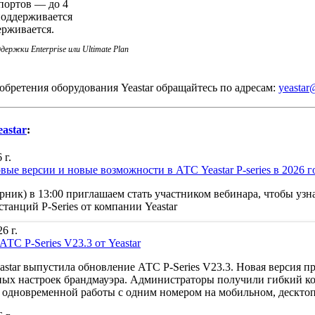
ортов — до 4
поддерживается
ерживается.
держки Enterprise или Ultimate Plan
бретения оборудования Yeastar обращайтесь по адресам:
yeastar
eastar
:
 г.
ые версии и новые возможности в АТС Yeastar P-series в 2026 г
рник) в 13:00 приглашаем стать участником вебинара, чтобы уз
танций P-Series от компании Yeastar
6 г.
ТС P-Series V23.3 от Yeastar
star выпустила обновление АТС P-Series V23.3. Новая версия 
ых настроек брандмауэра. Администраторы получили гибкий конс
 одновременной работы с одним номером на мобильном, десктопе