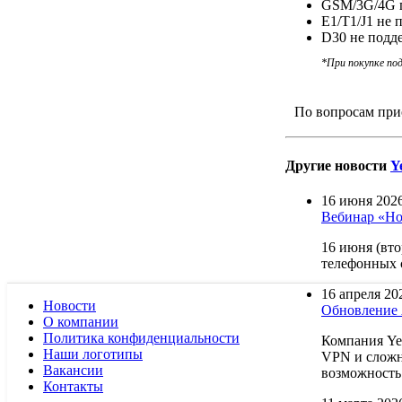
GSM/3G/4G п
E1/T1/J1 не 
D30 не подд
*При покупке под
По вопросам прио
Другие новости
Y
16 июня 2026
Вебинар «Нов
16 июня (вто
телефонных с
16 апреля 202
Новости
Обновление А
О компании
Политика конфиденциальности
Компания Yea
Наши логотипы
VPN и сложн
Вакансии
возможность
Контакты