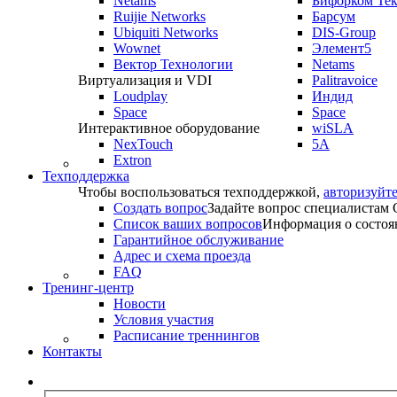
Netams
Бифорком Те
Ruijie Networks
Барсум
Ubiquiti Networks
DIS-Group
Wownet
Элемент5
Вектор Технологии
Netams
Виртуализация и VDI
Palitravoice
Loudplay
Индид
Space
Space
Интерактивное оборудование
wiSLA
NexTouch
5A
Extron
Техподдержка
Чтобы воспользоваться техподдержкой,
авторизуйте
Создать вопрос
Задайте вопрос специалистам
Список ваших вопросов
Информация о состоя
Гарантийное обслуживание
Адрес и схема проезда
FAQ
Тренинг-центр
Новости
Условия участия
Расписание треннингов
Контакты