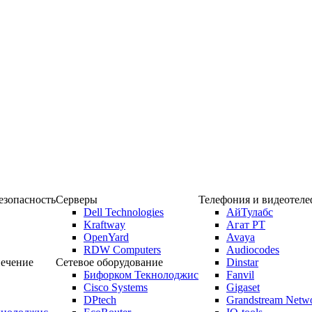
зопасность
Серверы
Телефония и видеотел
Dell Technologies
АйТулабс
Kraftway
Агат РТ
OpenYard
Avaya
RDW Computers
Audiocodes
ечение
Сетевое оборудование
Dinstar
Бифорком Текнолоджис
Fanvil
Cisco Systems
Gigaset
DPtech
Grandstream Netw