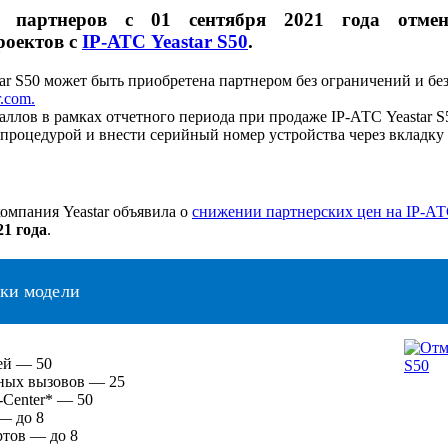
а партнеров с
01 сентября 2021 года
отмен
роектов с
IP-АТС Yeastar S50
.
ar S50 может быть приобретена партнером без ограничений и бе
r.com.
аллов в рамках отчетного периода при продаже IP-АТС Yeastar 
процедурой и внести серийный номер устройства через вкладку «
омпания Yeastar объявила о
снижении партнерских цен на IP-АТС 
21 года
.
ки модели
ей — 50
ных вызовов — 25
-Center* — 50
— до 8
тов — до 8