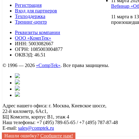
11 марта 2026
Регистрация
Вебинар «Об
Вход для партнеров
Техподдержка
11 марта в 1
Тренинг-центр
произошедшие
Реквизиты компании
ООО «КомпТек»
ИНН: 5003082667
ОГРН: 1085003004877
ОКВЭД: 46.51
© 1996 — 2026
«CompTek»
. Все права защищены.
Адрес нашего офиса: г. Москва, Киевское шоссе,
22-й километр, 6Ас1,
БЦ Комсити, корпус B1, этаж 4
Наш телефоны: +7 (495) 789-65-65 / +7 (495) 787-87-48
E-mail:
sales@comptek.ru
Нашли ошибку?
Сообщите нам!