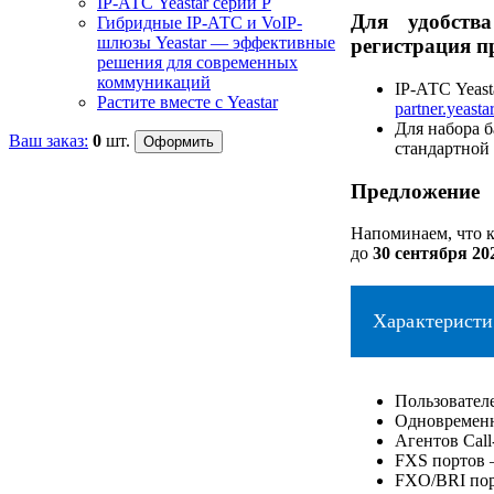
IP-АТС Yeastar серии P
Для удобств
Гибридные IP-АТС и VoIP-
шлюзы Yeastar — эффективные
регистрация п
решения для современных
коммуникаций
IP-АТС Yeast
Растите вместе с Yeastar
partner.yeasta
Для набора б
Ваш заказ:
0
шт.
стандартной 
Предложение
Напоминаем, что к
до
30 сентября 20
Характеристи
Пользовател
Одновремен
Агентов Call
FXS портов 
FXO/BRI пор