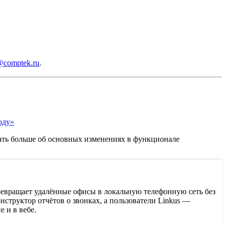
@comptek.ru
.
оду»
нать больше об основных изменениях в функционале
превращает удалённые офисы в локальную телефонную сеть без
труктор отчётов о звонках, а пользователи Linkus —
 и в вебе.