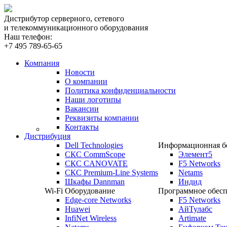
Дистрибутор серверного, сетевого
и телекоммуникационного оборудования
Наш телефон:
+7 495 789-65-65
Компания
Новости
О компании
Политика конфиденциальности
Наши логотипы
Вакансии
Реквизиты компании
Контакты
Дистрибуция
Dell Technologies
Информационная бе
СКС CommScope
Элемент5
СКС CANOVATE
F5 Networks
СКС Premium-Line Systems
Netams
Шкафы Dannman
Индид
Wi-Fi Оборудование
Программное обесп
Edge-core Networks
F5 Networks
Huawei
АйТулабс
InfiNet Wireless
Artimate