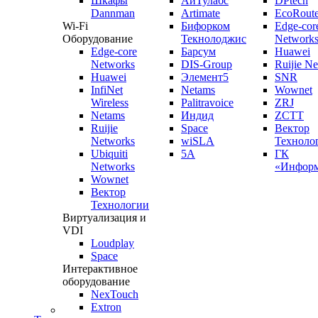
Шкафы
АйТулабс
DPtech
Dannman
Artimate
EcoRoute
Wi-Fi
Бифорком
Edge-cor
Оборудование
Текнолоджис
Network
Edge-core
Барсум
Huawei
Networks
DIS-Group
Ruijie N
Huawei
Элемент5
SNR
InfiNet
Netams
Wownet
Wireless
Palitravoice
ZRJ
Netams
Индид
ZCTT
Ruijie
Space
Вектор
Networks
wiSLA
Техноло
Ubiquiti
5A
ГК
Networks
«Информ
Wownet
Вектор
Технологии
Виртуализация и
VDI
Loudplay
Space
Интерактивное
оборудование
NexTouch
Extron