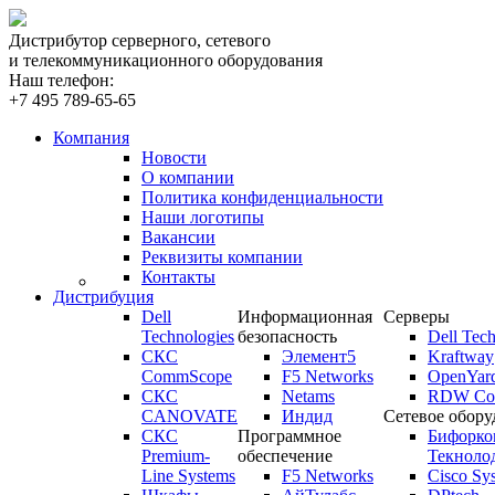
Дистрибутор серверного, сетевого
и телекоммуникационного оборудования
Наш телефон:
+7 495 789-65-65
Компания
Новости
О компании
Политика конфиденциальности
Наши логотипы
Вакансии
Реквизиты компании
Контакты
Дистрибуция
Dell
Информационная
Серверы
Technologies
безопасность
Dell Tech
СКС
Элемент5
Kraftway
CommScope
F5 Networks
OpenYar
СКС
Netams
RDW Com
CANOVATE
Индид
Сетевое обору
СКС
Программное
Бифорко
Premium-
обеспечение
Текноло
Line Systems
F5 Networks
Cisco Sy