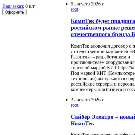
5 августа 2026 г.
Ваш заказ:
0
шт.
root
КомпТек будет продвига
российском рынке реше
отечественного бренда
КомпТек заключил договор о п
с отечественной компанией «
Развития» - разработчиком и
производителем оборудования
торговой маркой КИТ https://к
Под маркой КИТ (Компьютеры
технологии) выпускаются сов
российские серверы и персон
компьютеры для бизнеса и гос
3 августа 2026 г.
root
Сайбер Электро – новы
КомпТек
КомпТек расширяет портфель 