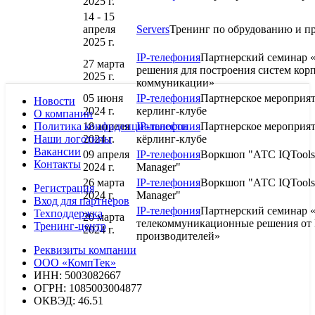
2025 г.
14 - 15
апреля
Servers
Тренинг по обрудованию и п
2025 г.
IP-телефония
Партнерский семинар 
27 марта
решения для построения систем кор
2025 г.
коммуникации»
05 июня
IP-телефония
Партнерское мероприя
Новости
2024 г.
керлинг-клубе
О компании
Политика конфиденциальности
18 апреля
IP-телефония
Партнерское мероприя
Наши логотипы
2024 г.
кёрлинг-клубе
Вакансии
09 апреля
IP-телефония
Воркшоп "АТС IQTools
Контакты
2024 г.
Manager"
26 марта
IP-телефония
Воркшоп "АТС IQTools
Регистрация
2024 г.
Manager"
Вход для партнеров
IP-телефония
Партнерский семинар 
Техподдержка
20 марта
телекоммуникационные решения от
Тренинг-центр
2024 г.
производителей»
Реквизиты компании
ООО «КомпТек»
ИНН: 5003082667
ОГРН: 1085003004877
ОКВЭД: 46.51