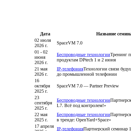
Дата
Название семин
02 июля
SpaceVM 7.0
2026 г.
01 - 02
Беспроводные технологии
Тренинг п
июня
продуктам DPtech 1 и 2 июня
2026 г.
21 мая
IP-телефония
Технологии связи буду
2026 г.
до промышленной телефонии
16
октября
SpaceVM 7.0 — Partner Preview
2025 г.
23
Беспроводные технологии
Партнерск
сентября
L7. Всё под контролем!»
2025 г.
22 мая
Беспроводные технологии
Партнерск
2025 г.
в тренде: OpenYard+Space»
17 апреля
IP-телефония
Партнерский семинар 1