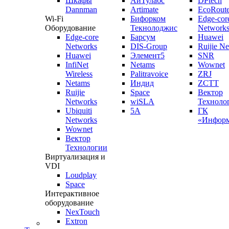
Шкафы
АйТулабс
DPtech
Dannman
Artimate
EcoRoute
Wi-Fi
Бифорком
Edge-cor
Оборудование
Текнолоджис
Network
Edge-core
Барсум
Huawei
Networks
DIS-Group
Ruijie N
Huawei
Элемент5
SNR
InfiNet
Netams
Wownet
Wireless
Palitravoice
ZRJ
Netams
Индид
ZCTT
Ruijie
Space
Вектор
Networks
wiSLA
Техноло
Ubiquiti
5A
ГК
Networks
«Информ
Wownet
Вектор
Технологии
Виртуализация и
VDI
Loudplay
Space
Интерактивное
оборудование
NexTouch
Extron