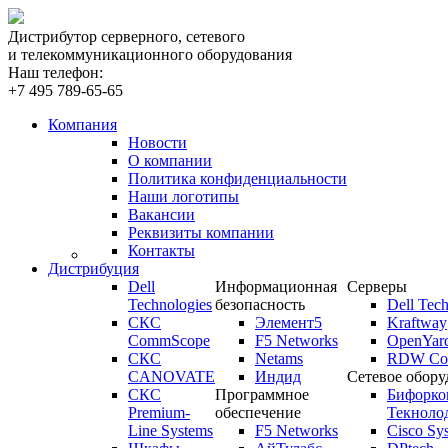
Дистрибутор серверного, сетевого
и телекоммуникационного оборудования
Наш телефон:
+7 495 789-65-65
Компания
Новости
О компании
Политика конфиденциальности
Наши логотипы
Вакансии
Реквизиты компании
Контакты
Дистрибуция
Dell
Информационная
Серверы
Technologies
безопасность
Dell Tech
СКС
Элемент5
Kraftway
CommScope
F5 Networks
OpenYar
СКС
Netams
RDW Com
CANOVATE
Индид
Сетевое обору
СКС
Программное
Бифорко
Premium-
обеспечение
Текноло
Line Systems
F5 Networks
Cisco Sy