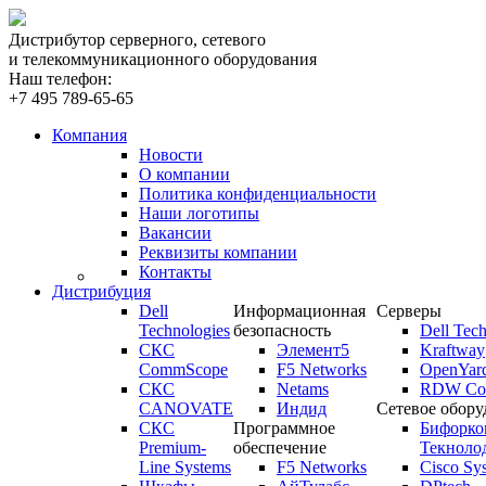
Дистрибутор серверного, сетевого
и телекоммуникационного оборудования
Наш телефон:
+7 495 789-65-65
Компания
Новости
О компании
Политика конфиденциальности
Наши логотипы
Вакансии
Реквизиты компании
Контакты
Дистрибуция
Dell
Информационная
Серверы
Technologies
безопасность
Dell Tech
СКС
Элемент5
Kraftway
CommScope
F5 Networks
OpenYar
СКС
Netams
RDW Com
CANOVATE
Индид
Сетевое обору
СКС
Программное
Бифорко
Premium-
обеспечение
Текноло
Line Systems
F5 Networks
Cisco Sy