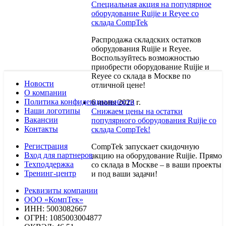
Специальная акция на популярное
оборудование Ruijie и Reyee со
склада CompTek
Распродажа складских остатков
оборудования Ruijie и Reyee.
Воспользуйтесь возможностью
приобрести оборудование Ruijie и
Reyee со склада в Москве по
Новости
отличной цене!
О компании
Политика конфиденциальности
6 июня 2023 г.
Наши логотипы
Снижаем цены на остатки
Вакансии
популярного оборудования Ruijie со
Контакты
склада CompTek!
Регистрация
CompTek запускает скидочную
Вход для партнеров
акцию на оборудование Ruijie. Прямо
Техподдержка
со склада в Москве – в ваши проекты
Тренинг-центр
и под ваши задачи!
Реквизиты компании
ООО «КомпТек»
ИНН: 5003082667
ОГРН: 1085003004877