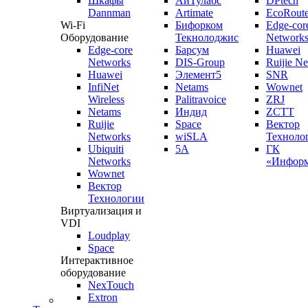
Шкафы
АйТулабс
DPtech
Dannman
Artimate
EcoRoute
Wi-Fi
Бифорком
Edge-cor
Оборудование
Текнолоджис
Network
Edge-core
Барсум
Huawei
Networks
DIS-Group
Ruijie N
Huawei
Элемент5
SNR
InfiNet
Netams
Wownet
Wireless
Palitravoice
ZRJ
Netams
Индид
ZCTT
Ruijie
Space
Вектор
Networks
wiSLA
Техноло
Ubiquiti
5A
ГК
Networks
«Информ
Wownet
Вектор
Технологии
Виртуализация и
VDI
Loudplay
Space
Интерактивное
оборудование
NexTouch
Extron