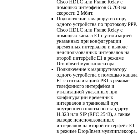
Cisco HDLC или Frame Relay с
помощью интерфейсов G.703 на
скорости 2 Мбит.
Подключение к маршрутизатору
одного устройства по протоколу PPP,
Cisco HDLC или Frame Relay с
помощью канала E1 с утилизацией
указанных при конфигурации
временных интервалов и выводе
неиспользованных интервалов на
второй интерфейс E1 в режиме
Drop/Insert мультиплексора.
Подключение к маршрутизатору
одного устройства с помощью канала
E1 с сигнализацией PRI в режиме
телефонного интерфейса и
утилизацией указанных при
конфигурации временных
интервалов в транковый пул
внутреннего шлюза по стандарту
H.323 или SIP (RFC 2543), а также
выводе неиспользованных
интервалов на второй интерфейс E1
в режиме Drop/Insert мультиплексора.