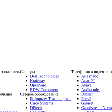
зопасность
Серверы
Телефония и видеотел
Dell Technologies
АйТулабс
Kraftway
Агат РТ
OpenYard
Avaya
RDW Computers
Audiocodes
ечение
Сетевое оборудование
Dinstar
Бифорком Текнолоджис
Fanvil
Cisco Systems
Gigaset
DPtech
Grandstream Netw