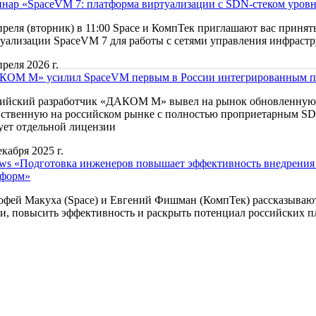
нар «SpaceVM 7: платформа виртуализации с SDN-стеком уровня 
преля (вторник) в 11:00 Space и КомпТек приглашают вас приня
уализации SpaceVM 7 для работы с сетями управления инфраст
преля 2026 г.
КОМ М» усилил SpaceVM первым в России интегрированным п
сийский разработчик «ДАКОМ М» вывел на рынок обновленную
ственную на российском рынке с полностью проприетарным SDN
ует отдельной лицензии
екабря 2025 г.
s «Подготовка инженеров повышает эффективность внедрения 
тформ»
фей Макуха (Space) и Евгений Фишман (КомпТек) рассказывают,
и, повысить эффективность и раскрыть потенциал российских 