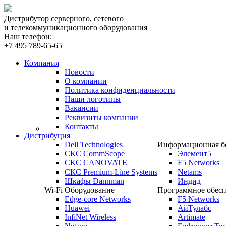
Дистрибутор серверного, сетевого
и телекоммуникационного оборудования
Наш телефон:
+7 495 789-65-65
Компания
Новости
О компании
Политика конфиденциальности
Наши логотипы
Вакансии
Реквизиты компании
Контакты
Дистрибуция
Dell Technologies
Информационная бе
СКС CommScope
Элемент5
СКС CANOVATE
F5 Networks
СКС Premium-Line Systems
Netams
Шкафы Dannman
Индид
Wi-Fi Оборудование
Программное обесп
Edge-core Networks
F5 Networks
Huawei
АйТулабс
InfiNet Wireless
Artimate