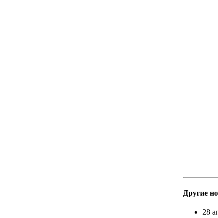
Другие н
28 а