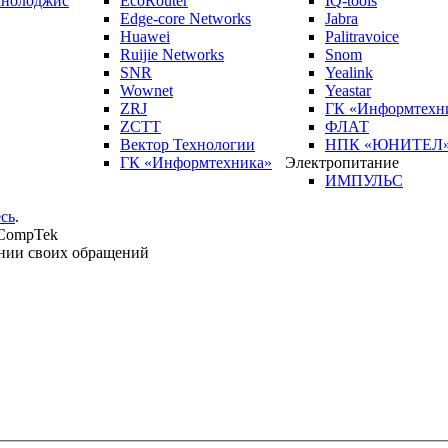
кнолоджис
EcoRouter
IQ-tools
Edge-core Networks
Jabra
Huawei
Palitravoice
Ruijie Networks
Snom
SNR
Yealink
Wownet
Yeastar
ZRJ
ГК «Информтехн
ZCTT
ФЛАТ
Вектор Технологии
НПК «ЮНИТЕЛ
ГК «Информтехника»
Электропитание
ИМПУЛЬС
сь
.
 CompTek
нии своих обращений