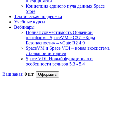
предприятий
Концепция единого пула данных Space
Store
Техническая поддержка
Учебные курсы
Пр
Вебинары
Полная совместимость Облачной
эк
платформы SpaceVM с СЗИ «Кода
Безопасности» – vGate R2 4.9
SpaceVM и Space VDI – новая экосистема
Sp
с большой историей
Space VDI. Новый функционал и
особенности релизов 5.3 - 5.4
Чтобы
прог
Ваш заказ:
0
шт.
необ
Наши 
конта