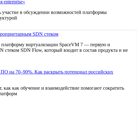
enterprise»
ть участие в обсуждении возможностей платформы
руктурой
роприетарным SDN стеком
 платформу виртуализации SpaceVM 7 — первую и
 стеком SDN Flow, который входит в состав продукта и не
ПО на 70–90%. Как раскрыть потенциал российских
 как как обучение и взаимодействие помогают сократить
платформ