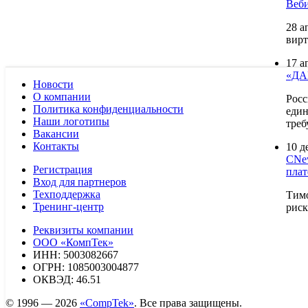
Веби
28 а
вирт
17 а
«ДА
Новости
О компании
Рос
Политика конфиденциальности
един
Наши логотипы
треб
Вакансии
Контакты
10 д
CNew
Регистрация
пла
Вход для партнеров
Техподдержка
Тимо
Тренинг-центр
риск
Реквизиты компании
ООО «КомпТек»
ИНН: 5003082667
ОГРН: 1085003004877
ОКВЭД: 46.51
© 1996 — 2026
«CompTek»
. Все права защищены.