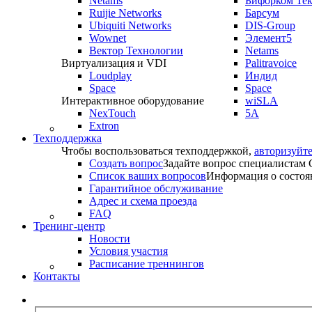
Netams
Бифорком Те
Ruijie Networks
Барсум
Ubiquiti Networks
DIS-Group
Wownet
Элемент5
Вектор Технологии
Netams
Виртуализация и VDI
Palitravoice
Loudplay
Индид
Space
Space
Интерактивное оборудование
wiSLA
NexTouch
5A
Extron
Техподдержка
Чтобы воспользоваться техподдержкой,
авторизуйте
Создать вопрос
Задайте вопрос специалистам
Список ваших вопросов
Информация о состоя
Гарантийное обслуживание
Адрес и схема проезда
FAQ
Тренинг-центр
Новости
Условия участия
Расписание треннингов
Контакты