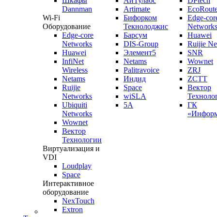
Шкафы
АйТулабс
DPtech
Dannman
Artimate
EcoRoute
Wi-Fi
Бифорком
Edge-cor
Оборудование
Текнолоджис
Network
Edge-core
Барсум
Huawei
Networks
DIS-Group
Ruijie N
Huawei
Элемент5
SNR
InfiNet
Netams
Wownet
Wireless
Palitravoice
ZRJ
Netams
Индид
ZCTT
Ruijie
Space
Вектор
Networks
wiSLA
Техноло
Ubiquiti
5A
ГК
Networks
«Информ
Wownet
Вектор
Технологии
Виртуализация и
VDI
Loudplay
Space
Интерактивное
оборудование
NexTouch
Extron