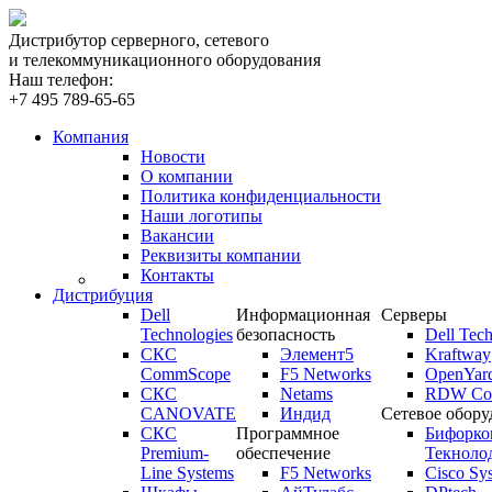
Дистрибутор серверного, сетевого
и телекоммуникационного оборудования
Наш телефон:
+7 495 789-65-65
Компания
Новости
О компании
Политика конфиденциальности
Наши логотипы
Вакансии
Реквизиты компании
Контакты
Дистрибуция
Dell
Информационная
Серверы
Technologies
безопасность
Dell Tech
СКС
Элемент5
Kraftway
CommScope
F5 Networks
OpenYar
СКС
Netams
RDW Com
CANOVATE
Индид
Сетевое обору
СКС
Программное
Бифорко
Premium-
обеспечение
Текноло
Line Systems
F5 Networks
Cisco Sy