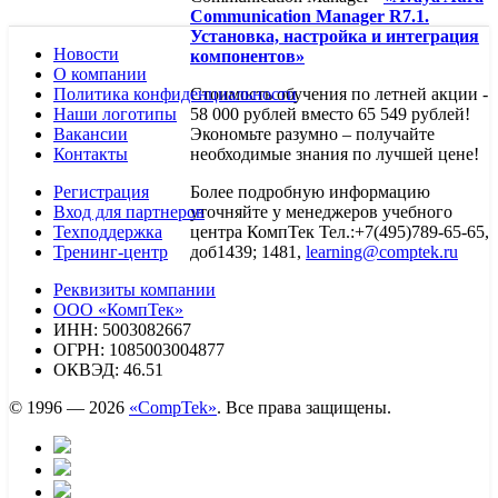
Communication Manager R7.1.
Установка, настройка и интеграция
Новости
компонентов»
О компании
Политика конфиденциальности
Стоимость обучения по летней акции -
Наши логотипы
58 000 рублей вместо 65 549 рублей!
Вакансии
Экономьте разумно – получайте
Контакты
необходимые знания по лучшей цене!
Регистрация
Более подробную информацию
Вход для партнеров
уточняйте у менеджеров учебного
Техподдержка
центра КомпТек Тел.:+7(495)789-65-65,
Тренинг-центр
доб1439; 1481,
learning@comptek.ru
Реквизиты компании
ООО «КомпТек»
ИНН: 5003082667
ОГРН: 1085003004877
ОКВЭД: 46.51
© 1996 — 2026
«CompTek»
. Все права защищены.