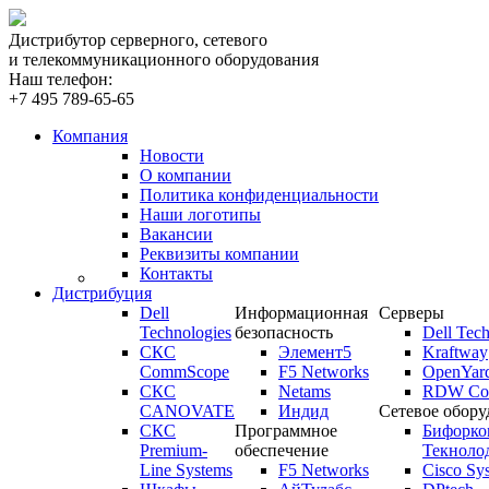
Дистрибутор серверного, сетевого
и телекоммуникационного оборудования
Наш телефон:
+7 495 789-65-65
Компания
Новости
О компании
Политика конфиденциальности
Наши логотипы
Вакансии
Реквизиты компании
Контакты
Дистрибуция
Dell
Информационная
Серверы
Technologies
безопасность
Dell Tech
СКС
Элемент5
Kraftway
CommScope
F5 Networks
OpenYar
СКС
Netams
RDW Com
CANOVATE
Индид
Сетевое обору
СКС
Программное
Бифорко
Premium-
обеспечение
Текноло
Line Systems
F5 Networks
Cisco Sy