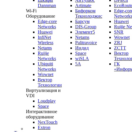
Шкафы
АйТулабс
DPtech
Dannman
Artimate
EcoRoute
Wi-Fi
Бифорком
Edge-cor
Оборудование
Текнолоджис
Network
Edge-core
Барсум
Huawei
Networks
DIS-Group
Ruijie N
Huawei
Элемент5
SNR
InfiNet
Netams
Wownet
Wireless
Palitravoice
ZRJ
Netams
Индид
ZCTT
Ruijie
Space
Вектор
Networks
wiSLA
Техноло
Ubiquiti
5A
ГК
Networks
«Информ
Wownet
Вектор
Технологии
Виртуализация и
VDI
Loudplay
Space
Интерактивное
оборудование
NexTouch
Extron