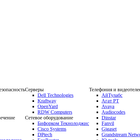
зопасность
Серверы
Телефония и видеотел
Dell Technologies
АйТулабс
Kraftway
Агат РТ
OpenYard
Avaya
RDW Computers
Audiocodes
ечение
Сетевое оборудование
Dinstar
Бифорком Текнолоджис
Fanvil
Cisco Systems
Gigaset
DPtech
Grandstream Netw