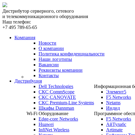
Дистрибутор серверного, сетевого
и телекоммуникационного оборудования
Наш телефон:
+7 495 789-65-65
Компания
Новости
О компании
Политика конфиденциальности
Наши логотипы
Вакансии
Реквизиты компании
Контакты
Дистрибуция
Dell Technologies
Информационная бе
СКС CommScope
Элемент5
СКС CANOVATE
F5 Networks
СКС Premium-Line Systems
Netams
Шкафы Dannman
Индид
Wi-Fi Оборудование
Программное обесп
Edge-core Networks
F5 Networks
Huawei
АйТулабс
InfiNet Wireless
Artimate