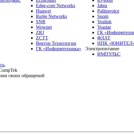
кнолоджис
EcoRouter
IQ-tools
Edge-core Networks
Jabra
Huawei
Palitravoice
Ruijie Networks
Snom
SNR
Yealink
Wownet
Yeastar
ZRJ
ГК «Информтехн
ZCTT
ФЛАТ
Вектор Технологии
НПК «ЮНИТЕЛ
ГК «Информтехника»
Электропитание
ИМПУЛЬС
сь
.
 CompTek
нии своих обращений