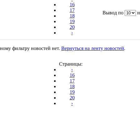
16
17
Вывод по
н
18
19
20
›
ному фильтру новостей нет.
Вернуться на ленту новостей
.
Страницы:
‹
16
17
18
19
20
›