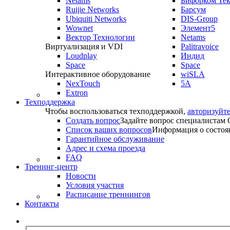
Netams
Бифорком Те
Ruijie Networks
Барсум
Ubiquiti Networks
DIS-Group
Wownet
Элемент5
Вектор Технологии
Netams
Виртуализация и VDI
Palitravoice
Loudplay
Индид
Space
Space
Интерактивное оборудование
wiSLA
NexTouch
5A
Extron
Техподдержка
Чтобы воспользоваться техподдержкой,
авторизуйте
Создать вопрос
Задайте вопрос специалистам
Список ваших вопросов
Информация о состоя
Гарантийное обслуживание
Адрес и схема проезда
FAQ
Тренинг-центр
Новости
Условия участия
Расписание треннингов
Контакты