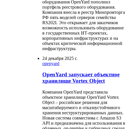
оборудования OpenYard пополнил
портфель реестрового оборудования.
Компания внесла в реестр Минпромторга
РФ пять моделей серверов семейства
RS202I. Это открывает для заказчиков
возможность использовать оборудование
в государственных ИТ-проектах,
корпоративных инфраструктурах и на
объектах критической информационной
инфраструктуры.
24 декабря 2025 г.
openyard
OpenYard запускает объектное
хранилище Vortex Object
Компания OpenYard представила
объектное хранилище OpenYard Vortex
Object – российское решения для
масштабируемого и отказоустойчивого
хранения неструктурированных данных.
Новая система совместима с Amazon S3
API и предназначена для использования в
облачных, on-premise и гибридных средах.