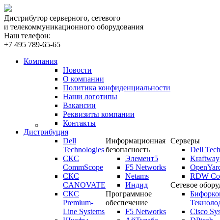
Дистрибутор серверного, сетевого
и телекоммуникационного оборудования
Наш телефон:
+7 495 789-65-65
Компания
Новости
О компании
Политика конфиденциальности
Наши логотипы
Вакансии
Реквизиты компании
Контакты
Дистрибуция
Dell
Информационная
Серверы
Technologies
безопасность
Dell Tech
СКС
Элемент5
Kraftway
CommScope
F5 Networks
OpenYar
СКС
Netams
RDW Com
CANOVATE
Индид
Сетевое обору
СКС
Программное
Бифорко
Premium-
обеспечение
Текноло
Line Systems
F5 Networks
Cisco Sy