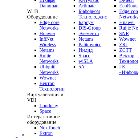
Шкафы
АйТулабс
DPtech
Dannman
Artimate
EcoRoute
Wi-Fi
Бифорком
Edge-cor
Оборудование
Текнолоджис
Network
Edge-core
Барсум
Huawei
Networks
DIS-Group
Ruijie N
Huawei
Элемент5
SNR
InfiNet
Netams
Wownet
Wireless
Palitravoice
ZRJ
Netams
Индид
ZCTT
Ruijie
Space
Вектор
Networks
wiSLA
Техноло
Ubiquiti
5A
ГК
Networks
«Информ
Wownet
Вектор
Технологии
Виртуализация и
VDI
Loudplay
Space
Интерактивное
оборудование
NexTouch
Extron