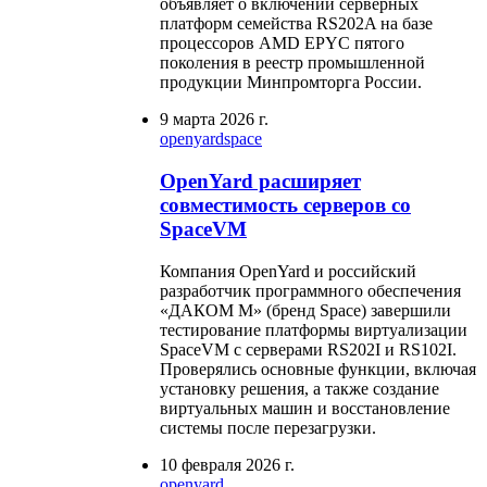
объявляет о включении серверных
платформ семейства RS202A на базе
процессоров AMD EPYC пятого
поколения в реестр промышленной
продукции Минпромторга России.
9 марта 2026 г.
openyard
space
OpenYard расширяет
совместимость серверов со
SpaceVM
Компания OpenYard и российский
разработчик программного обеспечения
«ДАКОМ М» (бренд Space) завершили
тестирование платформы виртуализации
SpaceVM с серверами RS202I и RS102I.
Проверялись основные функции, включая
установку решения, а также создание
виртуальных машин и восстановление
системы после перезагрузки.
10 февраля 2026 г.
openyard