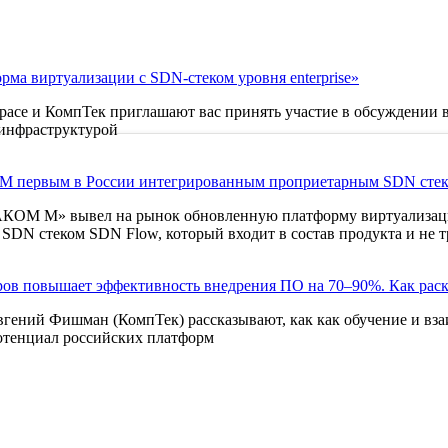
ма виртуализации с SDN-стеком уровня enterprise»
0 Space и КомпТек приглашают вас принять участие в обсуждени
 инфраструктурой
 первым в России интегрированным проприетарным SDN сте
АКОМ М» вывел на рынок обновленную платформу виртуализац
SDN стеком SDN Flow, который входит в состав продукта и не т
ов повышает эффективность внедрения ПО на 70–90%. Как раск
вгений Фишман (КомпТек) рассказывают, как как обучение и вз
отенциал российских платформ