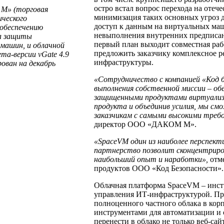
остро встал вопрос перехода на отеч
 М» (торговая
минимизация таких основных угроз 
ического
доступ к данным на виртуальных ма
обеспечению
невыполнения внутренних предписани
ва защиты
первый план выходит совместная ра
машин, и облачной
предложить заказчику комплексное р
та-версии vGate 4.9
инфраструктуры.
ован на декабрь
«Сотрудничество с компанией «Код б
выполнения собственной миссии – об
защищенными продуктами виртуализ
продукта и объединив усилия, мы с
заказчикам с самыми высокими треб
директор ООО «ДАКОМ М».
«SpaceVM один из наиболее перспект
партнерство позволит сконцентриро
наибольший опыт и наработки»,
отме
продуктов ООО «Код Безопасности».
Облачная платформа SpaceVM – инст
управления ИТ-инфраструктурой. Пр
полноценного частного облака в ко
инструментами для автоматизации и 
перенести в облако не только веб-са