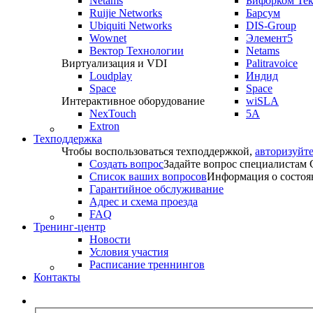
Netams
Бифорком Те
Ruijie Networks
Барсум
Ubiquiti Networks
DIS-Group
Wownet
Элемент5
Вектор Технологии
Netams
Виртуализация и VDI
Palitravoice
Loudplay
Индид
Space
Space
Интерактивное оборудование
wiSLA
NexTouch
5A
Extron
Техподдержка
Чтобы воспользоваться техподдержкой,
авторизуйте
Создать вопрос
Задайте вопрос специалистам
Список ваших вопросов
Информация о состоя
Гарантийное обслуживание
Адрес и схема проезда
FAQ
Тренинг-центр
Новости
Условия участия
Расписание треннингов
Контакты