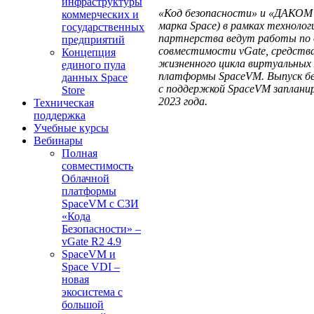
инфраструктуры
«Код безопасности» и «ДАКОМ
коммерческих и
марка Space) в рамках технолог
государственных
партнерства ведут работы по 
предприятий
совместимости vGate, средст
Концепция
жизненного цикла виртуальных 
единого пула
платформы SpaceVM. Выпуск бе
данных Space
с поддержкой SpaceVM запланир
Store
2023 года.
Техническая
поддержка
Учебные курсы
Вебинары
Полная
совместимость
Облачной
платформы
SpaceVM с СЗИ
«Кода
Безопасности» –
vGate R2 4.9
SpaceVM и
Space VDI –
новая
экосистема с
большой