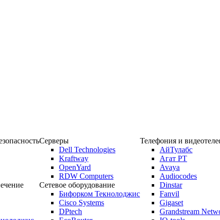
зопасность
Серверы
Телефония и видеотел
Dell Technologies
АйТулабс
Kraftway
Агат РТ
OpenYard
Avaya
RDW Computers
Audiocodes
ечение
Сетевое оборудование
Dinstar
Бифорком Текнолоджис
Fanvil
Cisco Systems
Gigaset
DPtech
Grandstream Netw