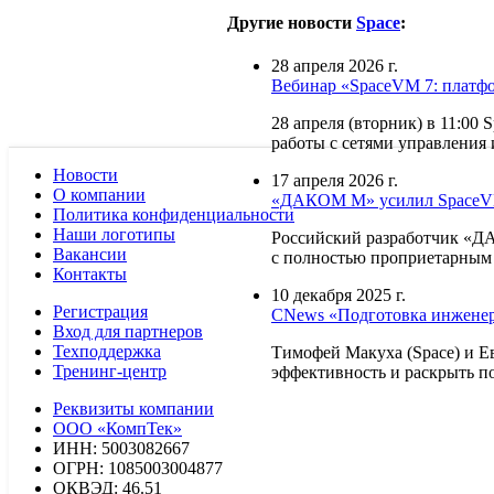
Другие новости
Space
:
28 апреля 2026 г.
Вебинар «SpaceVM 7: платфор
28 апреля (вторник) в 11:0
работы с сетями управления
Новости
17 апреля 2026 г.
О компании
«ДАКОМ М» усилил SpaceVM
Политика конфиденциальности
Наши логотипы
Российский разработчик «Д
Вакансии
с полностью проприетарным 
Контакты
10 декабря 2025 г.
Регистрация
CNews «Подготовка инженер
Вход для партнеров
Техподдержка
Тимофей Макуха (Space) и Е
Тренинг-центр
эффективность и раскрыть п
Реквизиты компании
ООО «КомпТек»
ИНН: 5003082667
ОГРН: 1085003004877
ОКВЭД: 46.51