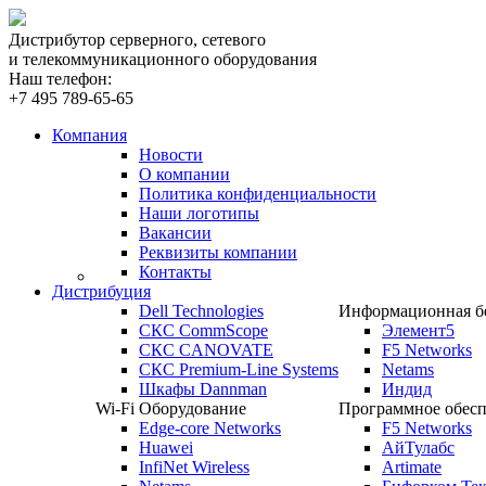
Дистрибутор серверного, сетевого
и телекоммуникационного оборудования
Наш телефон:
+7 495 789-65-65
Компания
Новости
О компании
Политика конфиденциальности
Наши логотипы
Вакансии
Реквизиты компании
Контакты
Дистрибуция
Dell Technologies
Информационная бе
СКС CommScope
Элемент5
СКС CANOVATE
F5 Networks
СКС Premium-Line Systems
Netams
Шкафы Dannman
Индид
Wi-Fi Оборудование
Программное обесп
Edge-core Networks
F5 Networks
Huawei
АйТулабс
InfiNet Wireless
Artimate