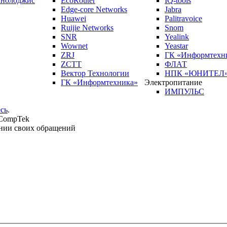
кнолоджис
EcoRouter
IQ-tools
Edge-core Networks
Jabra
Huawei
Palitravoice
Ruijie Networks
Snom
SNR
Yealink
Wownet
Yeastar
ZRJ
ГК «Информтехн
ZCTT
ФЛАТ
Вектор Технологии
НПК «ЮНИТЕЛ
ГК «Информтехника»
Электропитание
ИМПУЛЬС
сь
.
 CompTek
нии своих обращений