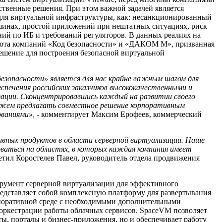
ественные решения. При этом важной задачей является
для виртуальной инфраструктуры, как: несанкционированный
шинах, простой приложений при нештатных ситуациях, риск
й по ИБ и требований регуляторов. В данных реалиях на
бота компаний «Код безопасности» и «ДАКОМ М», призванная
ешение для построения безопасной виртуальной
езопасности» является для нас крайне важным шагом для
еспечения российских заказчиков высококачественными и
ации. Сконцентрировавшись каждый на развитии своего
можем предлагать совместное решение корпоративным
ованиями»,
- комментирует Максим Ерофеев, коммерческий
ивных продуктов в области серверной виртуализации. Наше
ваться на областях, в которых каждая компания имеет
тил Коростелев Павел, руководитель отдела продвижения
румент серверной виртуализации для эффективного
едставляет собой комплексную платформу для развертывания
рпоративной среде с необходимыми дополнительными
оркестрации работы облачных сервисов. SpaceVM позволяет
йты, порталы и бизнес-приложения, но и обеспечивает работу