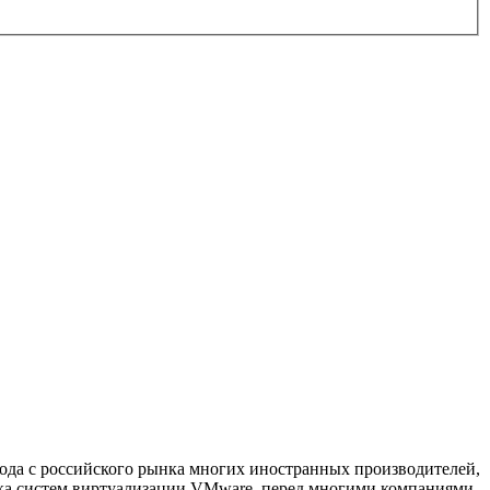
ода с российского рынка многих иностранных производителей,
ика систем виртуализации VMware, перед многими компаниями