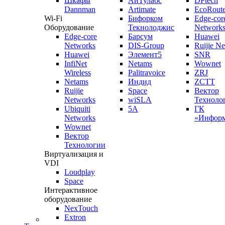
Шкафы
АйТулабс
DPtech
Dannman
Artimate
EcoRoute
Wi-Fi
Бифорком
Edge-cor
Оборудование
Текнолоджис
Network
Edge-core
Барсум
Huawei
Networks
DIS-Group
Ruijie N
Huawei
Элемент5
SNR
InfiNet
Netams
Wownet
Wireless
Palitravoice
ZRJ
Netams
Индид
ZCTT
Ruijie
Space
Вектор
Networks
wiSLA
Техноло
Ubiquiti
5A
ГК
Networks
«Информ
Wownet
Вектор
Технологии
Виртуализация и
VDI
Loudplay
Space
Интерактивное
оборудование
NexTouch
Extron