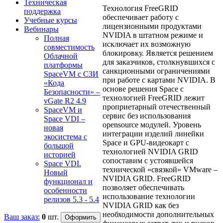
Техническая
Технология FreeGRID
поддержка
обеспечивает работу с
Учебные курсы
лицензионными продуктами
Вебинары
NVIDIA в штатном режиме и
Полная
исключает их возможную
совместимость
блокировку. Является решением
Облачной
для заказчиков, столкнувшихся с
платформы
санкционными ограничениями
SpaceVM с СЗИ
при работе с картами NVIDIA. В
«Кода
основе решения Space с
Безопасности» –
технологией FreeGRID лежит
vGate R2 4.9
проприетарный отечественный
SpaceVM и
сервис без использования
Space VDI –
opensource модулей. Уровень
новая
интеграции изделий линейки
экосистема с
Space и GPU-видеокарт с
большой
технологией NVIDIA GRID
историей
сопоставим с устоявшейся
Space VDI.
технической «связкой» VMware –
Новый
NVIDIA GRID. FreeGRID
функционал и
позволяет обеспечивать
особенности
использование технологии
релизов 5.3 - 5.4
NVIDIA GRID как без
необходимости дополнительных
Ваш заказ:
0
шт.