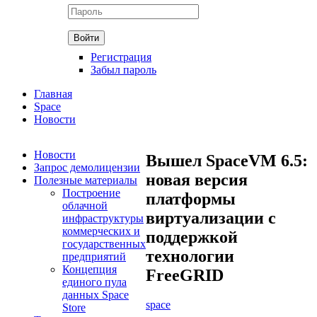
Регистрация
Забыл пароль
Главная
Space
Новости
Новости
Вышел SpaceVM 6.5:
Запрос демолицензии
новая версия
Полезные материалы
Построение
платформы
облачной
виртуализации с
инфраструктуры
коммерческих и
поддержкой
государственных
технологии
предприятий
Концепция
FreeGRID
единого пула
данных Space
space
Store