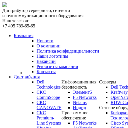
Дистрибутор серверного, сетевого
и телекоммуникационного оборудования
Наш телефон:
+7 495 789-65-65
Компания
Новости
О компании
Политика конфиденциальности
Наши логотипы
Вакансии
Реквизиты компании
Контакты
Дистрибуция
Dell
Информационная
Серверы
Technologies
безопасность
Dell Tech
СКС
Элемент5
Kraftway
CommScope
F5 Networks
OpenYar
СКС
Netams
RDW Com
CANOVATE
Индид
Сетевое обору
СКС
Программное
Бифорко
Premium-
обеспечение
Текноло
Line Systems
F5 Networks
Cisco Sy