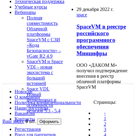
Техническая поддержка
Учебные курсы
29 декабря 2022 г.
Вебинары
space
Полная
совместимость
SpaceVM в реестре
Облачной
российского
платформы
программного
SpaceVM с СЗИ
«Кода
обеспечения
Безопасности» –
Минцифры
vGate R2 4.9
SpaceVM и Space
ООО «ДАКОМ М»
VDI – новая
получил подтверждение
экосистема с
внесения в реестр
большой
облачной платформы
историей
SpaceVM
Space VDI.
Новости
Новый
О компании
функционал и
Страницы:
Политика конфиденциальности
особенности
Наши логотипы
релизов 5.3 - 5.4
‹
Вакансии
1
Контакты
Ваш заказ:
0
шт.
2
Регистрация
3
Вход для партнеров
4