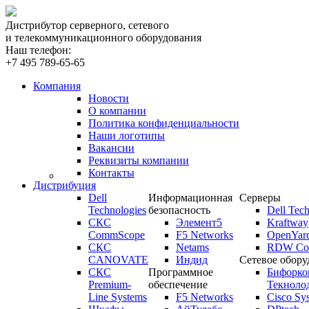
Дистрибутор серверного, сетевого
и телекоммуникационного оборудования
Наш телефон:
+7 495 789-65-65
Компания
Новости
О компании
Политика конфиденциальности
Наши логотипы
Вакансии
Реквизиты компании
Контакты
Дистрибуция
Dell
Информационная
Серверы
Technologies
безопасность
Dell Tech
СКС
Элемент5
Kraftway
CommScope
F5 Networks
OpenYar
СКС
Netams
RDW Com
CANOVATE
Индид
Сетевое обору
СКС
Программное
Бифорко
Premium-
обеспечение
Текноло
Line Systems
F5 Networks
Cisco Sy