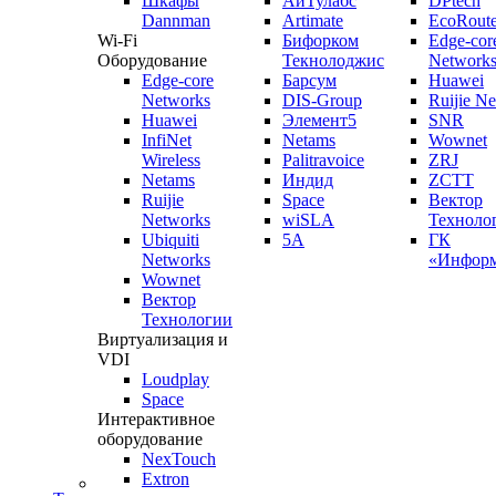
Шкафы
АйТулабс
DPtech
Dannman
Artimate
EcoRoute
Wi-Fi
Бифорком
Edge-cor
Оборудование
Текнолоджис
Network
Edge-core
Барсум
Huawei
Networks
DIS-Group
Ruijie N
Huawei
Элемент5
SNR
InfiNet
Netams
Wownet
Wireless
Palitravoice
ZRJ
Netams
Индид
ZCTT
Ruijie
Space
Вектор
Networks
wiSLA
Техноло
Ubiquiti
5A
ГК
Networks
«Информ
Wownet
Вектор
Технологии
Виртуализация и
VDI
Loudplay
Space
Интерактивное
оборудование
NexTouch
Extron