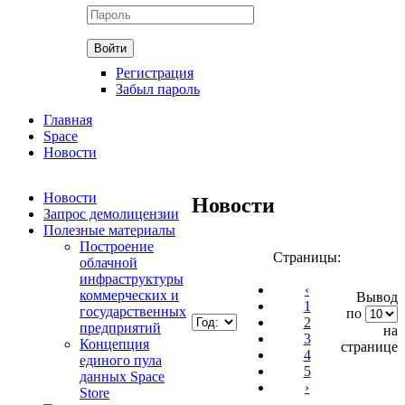
Регистрация
Забыл пароль
Главная
Space
Новости
Новости
Новости
Запрос демолицензии
Полезные материалы
Построение
Страницы:
облачной
инфраструктуры
‹
коммерческих и
Вывод
1
государственных
по
2
предприятий
на
3
Концепция
странице
4
единого пула
5
данных Space
›
Store