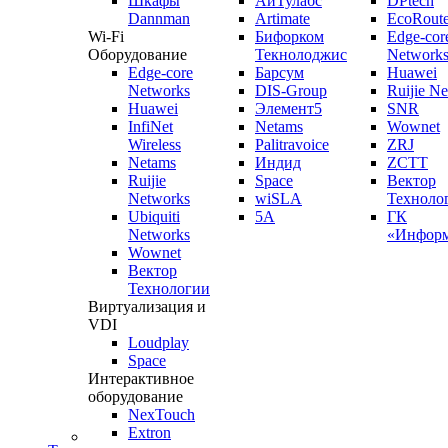
Шкафы
АйТулабс
DPtech
Dannman
Artimate
EcoRoute
Wi-Fi
Бифорком
Edge-cor
Оборудование
Текнолоджис
Network
Edge-core
Барсум
Huawei
Networks
DIS-Group
Ruijie N
Huawei
Элемент5
SNR
InfiNet
Netams
Wownet
Wireless
Palitravoice
ZRJ
Netams
Индид
ZCTT
Ruijie
Space
Вектор
Networks
wiSLA
Техноло
Ubiquiti
5A
ГК
Networks
«Информ
Wownet
Вектор
Технологии
Виртуализация и
VDI
Loudplay
Space
Интерактивное
оборудование
NexTouch
Extron