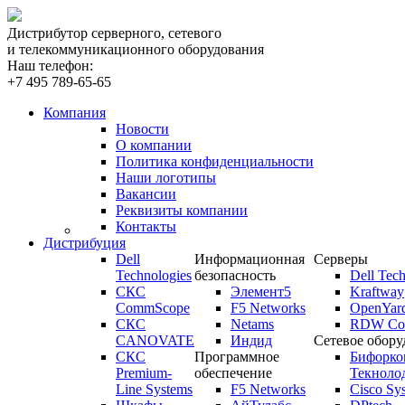
Дистрибутор серверного, сетевого
и телекоммуникационного оборудования
Наш телефон:
+7 495 789-65-65
Компания
Новости
О компании
Политика конфиденциальности
Наши логотипы
Вакансии
Реквизиты компании
Контакты
Дистрибуция
Dell
Информационная
Серверы
Technologies
безопасность
Dell Tech
СКС
Элемент5
Kraftway
CommScope
F5 Networks
OpenYar
СКС
Netams
RDW Com
CANOVATE
Индид
Сетевое обору
СКС
Программное
Бифорко
Premium-
обеспечение
Текноло
Line Systems
F5 Networks
Cisco Sy