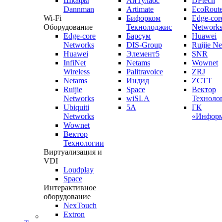
Шкафы
АйТулабс
DPtech
Dannman
Artimate
EcoRoute
Wi-Fi
Бифорком
Edge-cor
Оборудование
Текнолоджис
Network
Edge-core
Барсум
Huawei
Networks
DIS-Group
Ruijie N
Huawei
Элемент5
SNR
InfiNet
Netams
Wownet
Wireless
Palitravoice
ZRJ
Netams
Индид
ZCTT
Ruijie
Space
Вектор
Networks
wiSLA
Техноло
Ubiquiti
5A
ГК
Networks
«Информ
Wownet
Вектор
Технологии
Виртуализация и
VDI
Loudplay
Space
Интерактивное
оборудование
NexTouch
Extron