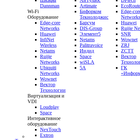
Шкафы
АйТулабс
DPtech
Dannman
Artimate
EcoRoute
Wi-Fi
Бифорком
Edge-cor
Оборудование
Текнолоджис
Network
Edge-core
Барсум
Huawei
Networks
DIS-Group
Ruijie N
Huawei
Элемент5
SNR
InfiNet
Netams
Wownet
Wireless
Palitravoice
ZRJ
Netams
Индид
ZCTT
Ruijie
Space
Вектор
Networks
wiSLA
Техноло
Ubiquiti
5A
ГК
Networks
«Информ
Wownet
Вектор
Технологии
Виртуализация и
VDI
Loudplay
Space
Интерактивное
оборудование
NexTouch
Extron