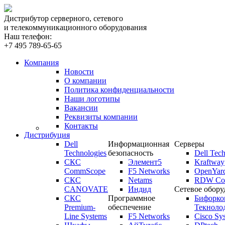
Дистрибутор серверного, сетевого
и телекоммуникационного оборудования
Наш телефон:
+7 495 789-65-65
Компания
Новости
О компании
Политика конфиденциальности
Наши логотипы
Вакансии
Реквизиты компании
Контакты
Дистрибуция
Dell
Информационная
Серверы
Technologies
безопасность
Dell Tech
СКС
Элемент5
Kraftway
CommScope
F5 Networks
OpenYar
СКС
Netams
RDW Com
CANOVATE
Индид
Сетевое обору
СКС
Программное
Бифорко
Premium-
обеспечение
Текноло
Line Systems
F5 Networks
Cisco Sy