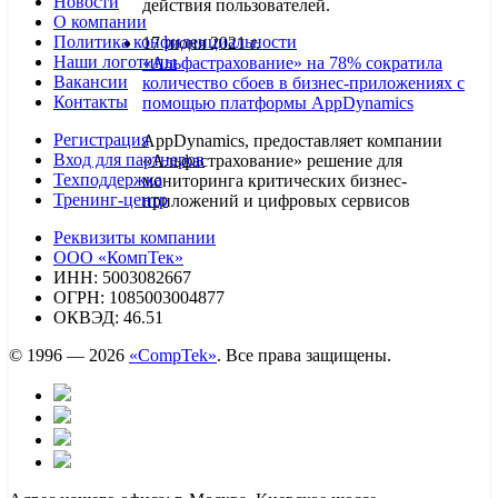
Новости
действия пользователей.
О компании
Политика конфиденциальности
17 июня 2021 г.
Наши логотипы
«Альфастрахование» на 78% сократила
Вакансии
количество сбоев в бизнес-приложениях с
Контакты
помощью платформы AppDynamics
Регистрация
AppDynamics, предоставляет компании
Вход для партнеров
«Альфастрахование» решение для
Техподдержка
мониторинга критических бизнес-
Тренинг-центр
приложений и цифровых сервисов
Реквизиты компании
ООО «КомпТек»
ИНН: 5003082667
ОГРН: 1085003004877
ОКВЭД: 46.51
© 1996 — 2026
«CompTek»
. Все права защищены.