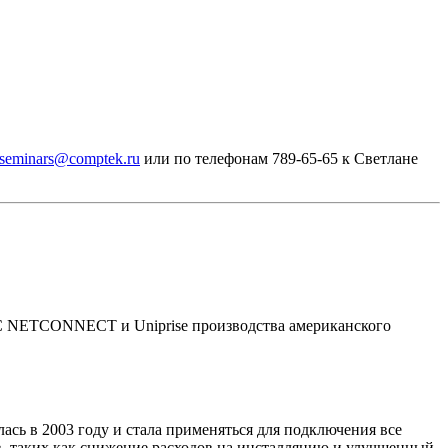
seminars@comptek.ru
или по телефонам 789-65-65 к Светлане
СКС NETCONNECT и Uniprise производства американского
ась в 2003 году и стала применяться для подключения все
в, таких как снижение расходов на инсталляцию и улучшенный