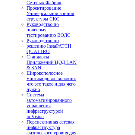
Сетевых Фабрик
Проектирование
Универсальной зонной
структуры СКС
Руководство по
полевому
тестированию ВОЛС
Руководство по
решению InstaPATCH
QUATTRO
Стандарты
Приложений ЦОД LAN
& SAN
Широкополосное
многомодовое волокно:
что это такое и для чего
нужно
Система
автоматизированного
управления
инфраструктурой
imVision
Перспективная сетевая
инфраструктура
физического уровня для