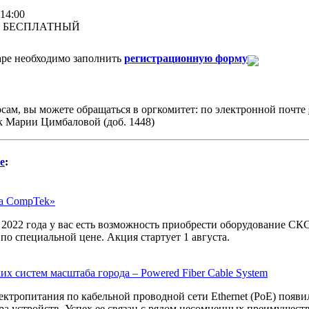
 14:00
р БЕСПЛАТНЫЙ
аре необходимо заполнить
регистрационную форму
ам, вы можете обращаться в оргкомитет: по электронной почте
 к Марии Цимбаловой (доб. 1448)
e
:
а CompTek»
я 2022 года у вас есть возможность приобрести оборудование 
о специальной цене. Акция стартует 1 августа.
их систем масштаба города – Powered Fiber Cable System
ектропитания по кабельной проводной сети Ethernet (PoE) появил
ра устройств. Успех ее связан с рядом несомненных преимущест