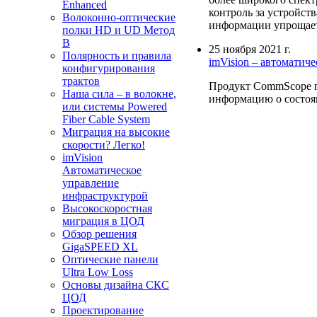
Enhanced
контроль за устройст
Волоконно-оптические
информации упрощает
полки HD и UD Метод
B
25 ноября 2021 г.
Полярность и правила
imVision – автоматич
конфигурирования
трактов
Продукт CommScope по
Наша сила – в волокне,
информацию о состоян
или системы Powered
Fiber Cable System
Миграция на высокие
скорости? Легко!
imVision
Автоматическое
управление
инфраструктурой
Высокоскоростная
миграция в ЦОД
Обзор решения
GigaSPEED XL
Оптические панели
Ultra Low Loss
Основы дизайна СКС
ЦОД
Проектирование