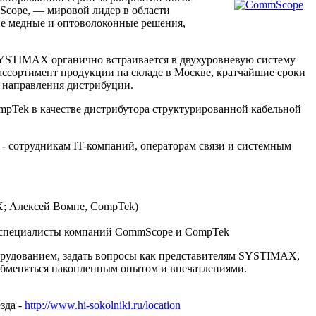
Scope, — мировой лидер в области
е медные и оптоволоконные решения,
YSTIMAX органично встраивается в двухуровневую систему
ссортимент продукции на складе в Москве, кратчайшие сроки
о направления дистрибуции.
mpTek в качестве дистрибутора структурированной кабельной
- сотрудникам IT-компаний, операторам связи и системным
; Алексей Вомпе, CompTek)
т специалисты компаний CommScope и CompTek
орудованием, задать вопросы как представителям SYSTIMAX,
обменяться накопленным опытом и впечатлениями.
зда -
http://www.hi-sokolniki.ru/location