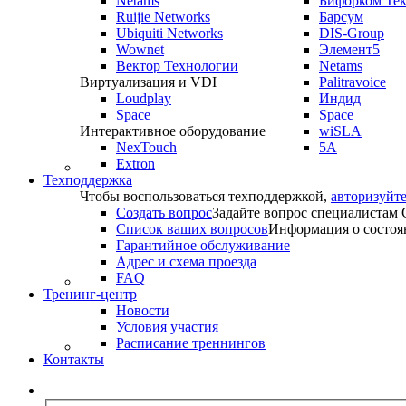
Netams
Бифорком Те
Ruijie Networks
Барсум
Ubiquiti Networks
DIS-Group
Wownet
Элемент5
Вектор Технологии
Netams
Виртуализация и VDI
Palitravoice
Loudplay
Индид
Space
Space
Интерактивное оборудование
wiSLA
NexTouch
5A
Extron
Техподдержка
Чтобы воспользоваться техподдержкой,
авторизуйте
Создать вопрос
Задайте вопрос специалистам
Список ваших вопросов
Информация о состоя
Гарантийное обслуживание
Адрес и схема проезда
FAQ
Тренинг-центр
Новости
Условия участия
Расписание треннингов
Контакты