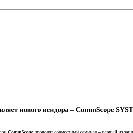
вляет нового вендора – CommScope SY
ерн
CommScope
проводят совместный семинар – первый из зап