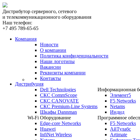
Дистрибутор серверного, сетевого
и телекоммуникационного оборудования
Наш телефон:
+7 495 789-65-65
Компания
Новости
О компании
Политика конфиденциальности
Наши логотипы
Вакансии
Реквизиты компании
Контакты
Дистрибуция
Dell Technologies
Информационная бе
СКС CommScope
Элемент5
СКС CANOVATE
F5 Networks
СКС Premium-Line Systems
Netams
Шкафы Dannman
Индид
Wi-Fi Оборудование
Программное обесп
Edge-core Networks
F5 Networks
Huawei
АйТулабс
InfiNet Wireless
Artimate