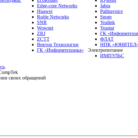
кнолоджис
EcoRouter
IQ-tools
Edge-core Networks
Jabra
Huawei
Palitravoice
Ruijie Networks
Snom
SNR
Yealink
Wownet
Yeastar
ZRJ
ГК «Информтехн
ZCTT
ФЛАТ
Вектор Технологии
НПК «ЮНИТЕЛ
ГК «Информтехника»
Электропитание
ИМПУЛЬС
сь
.
 CompTek
нии своих обращений