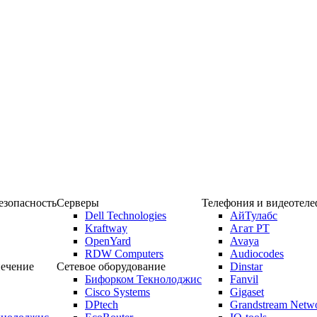
зопасность
Серверы
Телефония и видеотел
Dell Technologies
АйТулабс
Kraftway
Агат РТ
OpenYard
Avaya
RDW Computers
Audiocodes
ечение
Сетевое оборудование
Dinstar
Бифорком Текнолоджис
Fanvil
Cisco Systems
Gigaset
DPtech
Grandstream Netw