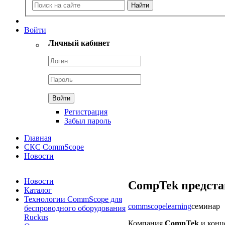
Войти
Личный кабинет
Регистрация
Забыл пароль
Главная
СКС CommScope
Новости
Новости
CompTek предста
Каталог
Технологии CommScope для
commscope
learning
семинар
беспроводного оборудования
Ruckus
Компания
CompTek
и конц