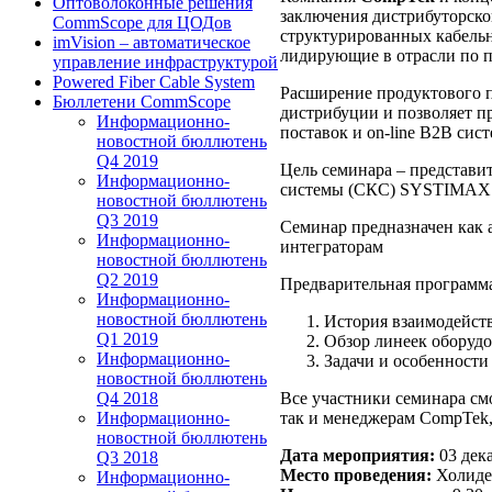
Оптоволоконные решения
заключения дистрибуторско
CommScope для ЦОДов
структурированных кабель
imVision – автоматическое
лидирующие в отрасли по п
управление инфраструктурой
Powered Fiber Cable System
Расширение продуктового 
Бюллетени CommScope
дистрибуции и позволяет п
Информационно-
поставок и on-line B2B сис
новостной бюллютень
Q4 2019
Цель семинара – представи
Информационно-
системы (СКС) SYSTIMAX 
новостной бюллютень
Q3 2019
Семинар предназначен как 
Информационно-
интеграторам
новостной бюллютень
Q2 2019
Предварительная программа
Информационно-
новостной бюллютень
История взаимодейст
Q1 2019
Обзор линеек обору
Информационно-
Задачи и особенност
новостной бюллютень
Q4 2018
Все участники семинара см
Информационно-
так и менеджерам CompTek,
новостной бюллютень
Дата мероприятия:
03 дека
Q3 2018
Место проведения:
Холиде
Информационно-