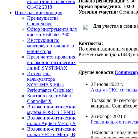
Начало регистрации:
9:30
новостной бюллютень
Время проведения:
10:00 -
Q1-Q2 2018
Условия участия:
Семина
Полезная информация
Преимущества
CommScope
Для участия в семин
Обзор инструмента для
кросса VisiPatch 360
Инструкция по
Контакты:
монтажу потолочного
По организационным вопрос
коннектора
Клементьевой (доб.1443) и
Правила тестирования
волоконно-оптических
линий SYSTIMAX
Другие новости
Commscop
Интерфейс
калькулятора
27 июля 2022 г.
SYSTIMAX Fiber
Акция «СКС со склад
Performance Calculator
Контроллер imVision
Только до 30 сентябр
Controller X
концерна CommScope п
Волоконно-оптические
муфты FOSC и TENIO
26 ноября 2021 г.
Волоконно-оптические
Решения для оптическ
полки Agile и Метод A
Волоконно-оптические
Технология подачи эл
полки EHD и Метод B
более широкого спект