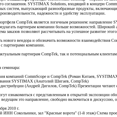
го соглашения. SYSTIMAX Solutions, входящий в концерн Comm
ных систем, выпускающий разнообразные продукты, включающи
роизводительности, надежности и удобству эксплуатации.
портфеля CompTek является логичным решением: направление S
редлагать партнерам компании больше возможностей. Широкий а
тема заказов позволяют рассчитывать на успешное развитие этог
ть нового вендора и обозначить возможности взаимодействия Co
с партнерами компании.
актуальным партнерам CompTek, так и потенциальным клиентам 
 семинара:
вия компаний CommScope и CompTek (Роман Китаев, SYSTIMAX
дования SYSTIMAX (Анатолий Шигаев, CompTek)
и дистрибуции (Андрей Дигилов, CompTek) Презентации читаю
огут ознакомиться с представленным в открытой экспозиции об
 ведущим это направление, свободно включиться в дискуссию, 
бря 2010 г.
й ИНН Сокольники, зал "Красные ворота" (1-й этаж) Схема прое