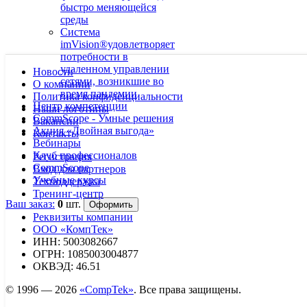
быстро меняющейся
среды
Система
imVision®удовлетворяет
потребности в
удаленном управлении
Новости
сетями, возникшие во
О компании
время пандемии
Политика конфиденциальности
Центр компетенции
Наши логотипы
CommScope - Умные решения
Вакансии
Акция «Двойная выгода»
Контакты
Вебинары
Клуб профессионалов
Регистрация
CommScope
Вход для партнеров
Учебные курсы
Техподдержка
Тренинг-центр
Ваш заказ:
0
шт.
Реквизиты компании
ООО «КомпТек»
ИНН: 5003082667
ОГРН: 1085003004877
ОКВЭД: 46.51
© 1996 — 2026
«CompTek»
. Все права защищены.