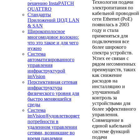
Технология подачи
решению InstaPATCH
электропитания по
QUATTRO
кабельной проводной
Стандарты
сети Ethernet (PoE)
Приложений ЦОД LAN
появилась в 2003
& SAN
году и стала
Широкополосное
применяться для
многомодовое волокно:
подключения все
что это такое и для чего
более широкого
нужно
спектра устройств.
Система
Успех ее связан с
автоматизированного
рядом несомненных
управления
преимуществ, таких
инфраструктурой
как снижение
imVision
расходов на
Перспективная сетевая
инсталляцию и
инфраструктура
улучшенный
физического уровня для
контроль за
быстро меняющейся
устройствами для
среды
более эффективного
Система
управления.
imVision®удовлетворяет
Совмещение в
потребности в
единой кабельной
удаленном управлении
системе функций
сетями, возникшие во
подачи
время пандемии