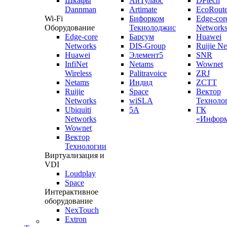
Шкафы
АйТулабс
DPtech
Dannman
Artimate
EcoRoute
Wi-Fi
Бифорком
Edge-cor
Оборудование
Текнолоджис
Network
Edge-core
Барсум
Huawei
Networks
DIS-Group
Ruijie N
Huawei
Элемент5
SNR
InfiNet
Netams
Wownet
Wireless
Palitravoice
ZRJ
Netams
Индид
ZCTT
Ruijie
Space
Вектор
Networks
wiSLA
Техноло
Ubiquiti
5A
ГК
Networks
«Информ
Wownet
Вектор
Технологии
Виртуализация и
VDI
Loudplay
Space
Интерактивное
оборудование
NexTouch
Extron