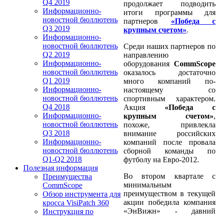
Q4 2019
продолжает подводить
Информационно-
итоги программы для
новостной бюллютень
партнеров
«Победа с
Q3 2019
крупным счетом»
.
Информационно-
новостной бюллютень
Среди наших партнеров по
Q2 2019
направлению
Информационно-
оборудования
CommScope
новостной бюллютень
оказалось достаточно
Q1 2019
много компаний по-
Информационно-
настоящему cо
новостной бюллютень
спортивным характером.
Q4 2018
Акция
«Победа с
Информационно-
крупным счетом»
,
новостной бюллютень
похоже, привлекла
Q3 2018
внимание российских
Информационно-
компаний после провала
новостной бюллютень
сборной команды по
Q1-Q2 2018
футболу на Евро-2012.
Полезная информация
Во втором квартале с
Преимущества
минимальным
CommScope
преимуществом в текущей
Обзор инструмента для
акции победила компания
кросса VisiPatch 360
«ЭнВижн» - давний
Инструкция по