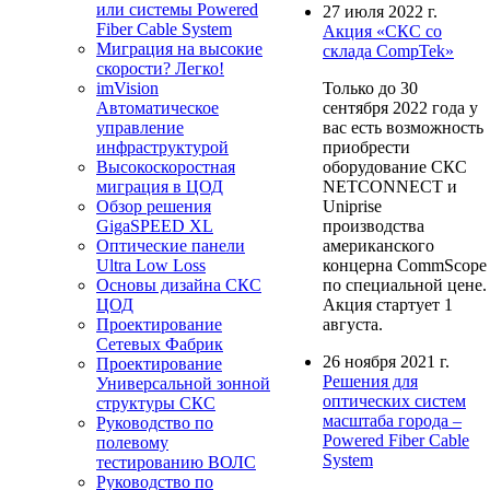
или системы Powered
27 июля 2022 г.
Fiber Cable System
Акция «СКС со
Миграция на высокие
склада CompTek»
скорости? Легко!
imVision
Только до 30
Автоматическое
сентября 2022 года у
управление
вас есть возможность
инфраструктурой
приобрести
Высокоскоростная
оборудование СКС
миграция в ЦОД
NETCONNECT и
Обзор решения
Uniprise
GigaSPEED XL
производства
Оптические панели
американского
Ultra Low Loss
концерна CommScope
Основы дизайна СКС
по специальной цене.
ЦОД
Акция стартует 1
Проектирование
августа.
Сетевых Фабрик
26 ноября 2021 г.
Проектирование
Решения для
Универсальной зонной
оптических систем
структуры СКС
масштаба города –
Руководство по
Powered Fiber Cable
полевому
System
тестированию ВОЛС
Руководство по