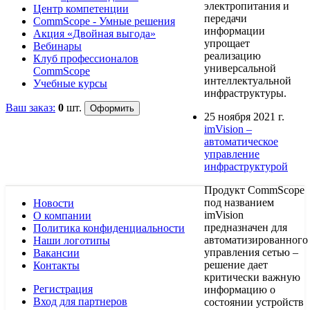
электропитания и
Центр компетенции
передачи
CommScope - Умные решения
информации
Акция «Двойная выгода»
упрощает
Вебинары
реализацию
Клуб профессионалов
универсальной
CommScope
интеллектуальной
Учебные курсы
инфраструктуры.
Ваш заказ:
0
шт.
25 ноября 2021 г.
imVision –
автоматическое
управление
инфраструктурой
Продукт CommScope
под названием
Новости
imVision
О компании
предназначен для
Политика конфиденциальности
автоматизированного
Наши логотипы
управления сетью –
Вакансии
решение дает
Контакты
критически важную
Регистрация
информацию о
Вход для партнеров
состоянии устройств