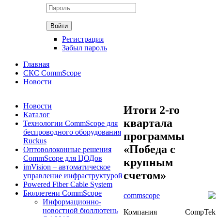
Регистрация
Забыл пароль
Главная
СКС CommScope
Новости
Новости
Итоги 2-го
Каталог
квартала
Технологии CommScope для
беспроводного оборудования
программы
Ruckus
«Победа с
Оптоволоконные решения
CommScope для ЦОДов
крупным
imVision – автоматическое
счетом»
управление инфраструктурой
Powered Fiber Cable System
Бюллетени CommScope
commscope
Информационно-
новостной бюллютень
Компания CompTek