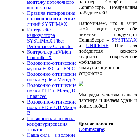
партнер CompTek и
монтажу потолочного
CommScope. Поздравляем
коннектора
победителей!
Правила тестирования
волоконно-оптических
Напоминаем, что в зачет
линий SYSTIMAX
этой акции идут обе
Интерфейс
линейки продукции
калькулятора
CommScope –
SYSTIMAX
SYSTIMAX Fiber
и
UNIPRISE
. Приз для
Performance Calculator
победителя каждого
Контроллер imVision
квартала – современное
Controller X
мобильное
Волоконно-оптические
коммуникационное
муфты FOSC и TENIO
устройство.
Волоконно-оптические
полки Agile и Метод A
Волоконно-оптические
полки EHD и Метод B
Мы рады успехам нашего
Enhanced
партнера и желаем удачи и
Волоконно-оптические
новых побед!
полки HD и UD Метод
B
Полярность и правила
Другие новости
конфигурирования
Commscope
:
трактов
Наша сила – в волокне,