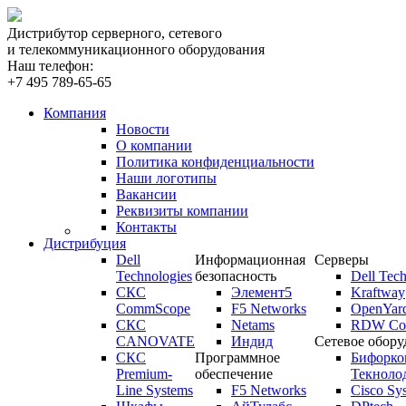
Дистрибутор серверного, сетевого
и телекоммуникационного оборудования
Наш телефон:
+7 495 789-65-65
Компания
Новости
О компании
Политика конфиденциальности
Наши логотипы
Вакансии
Реквизиты компании
Контакты
Дистрибуция
Dell
Информационная
Серверы
Technologies
безопасность
Dell Tech
СКС
Элемент5
Kraftway
CommScope
F5 Networks
OpenYar
СКС
Netams
RDW Com
CANOVATE
Индид
Сетевое обору
СКС
Программное
Бифорко
Premium-
обеспечение
Текноло
Line Systems
F5 Networks
Cisco Sy