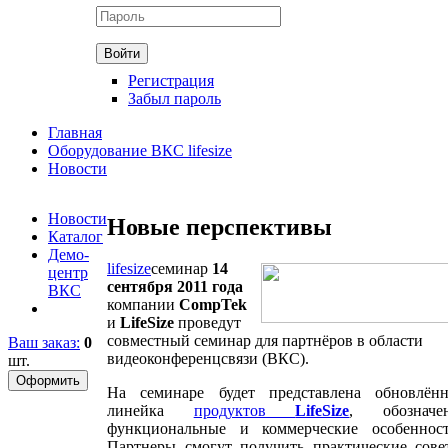
Регистрация
Забыл пароль
Главная
Оборудование ВКС lifesize
Новости
Новости
Новые перспективы
Каталог
Демо-
lifesize
семинар
14
центр
сентября 2011 года
ВКС
компании
CompTek
и
LifeSize
проведут
совместный семинар для партнёров в области
Ваш заказ:
0
видеоконференцсвязи (ВКС).
шт.
На семинаре будет представлена обновлённ
линейка
продуктов
LifeSize
, обозначе
функциональные и коммерческие особенност
Партнеры смогут получить практические сове