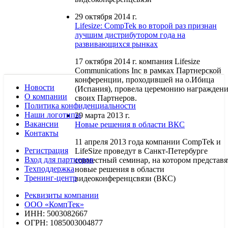
29 октября 2014 г.
Lifesize: CompTek во второй раз признан
лучшим дистрибутором года на
развивающихся рынках
17 октября 2014 г. компания Lifesize
Communications Inc в рамках Партнерской
конференции, проходившей на о.Ибица
Новости
(Испания), провела церемонию награжден
О компании
своих Партнеров.
Политика конфиденциальности
Наши логотипы
29 марта 2013 г.
Вакансии
Новые решения в области ВКС
Контакты
11 апреля 2013 года компании CompTek и
Регистрация
LifeSize проведут в Санкт-Петербурге
Вход для партнеров
совместный семинар, на котором представя
Техподдержка
новые решения в области
Тренинг-центр
видеоконференцсвязи (ВКС)
Реквизиты компании
ООО «КомпТек»
ИНН: 5003082667
ОГРН: 1085003004877