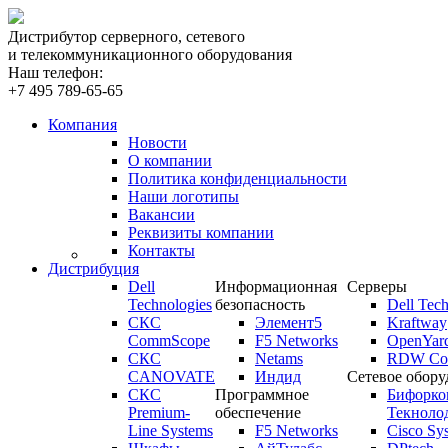
Дистрибутор серверного, сетевого
и телекоммуникационного оборудования
Наш телефон:
+7 495 789-65-65
Компания
Новости
О компании
Политика конфиденциальности
Наши логотипы
Вакансии
Реквизиты компании
Контакты
Дистрибуция
Dell
Информационная
Серверы
Technologies
безопасность
Dell Tech
СКС
Элемент5
Kraftway
CommScope
F5 Networks
OpenYar
СКС
Netams
RDW Com
CANOVATE
Индид
Сетевое обору
СКС
Программное
Бифорко
Premium-
обеспечение
Текноло
Line Systems
F5 Networks
Cisco Sy