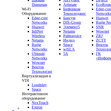
Шкафы
АйТулабс
DPtech
Dannman
Artimate
EcoRoute
Wi-Fi
Бифорком
Edge-cor
Оборудование
Текнолоджис
Network
Edge-core
Барсум
Huawei
Networks
DIS-Group
Ruijie N
Huawei
Элемент5
SNR
InfiNet
Netams
Wownet
Wireless
Palitravoice
ZRJ
Netams
Индид
ZCTT
Ruijie
Space
Вектор
Networks
wiSLA
Техноло
Ubiquiti
5A
ГК
Networks
«Информ
Wownet
Вектор
Технологии
Виртуализация и
VDI
Loudplay
Space
Интерактивное
оборудование
NexTouch
Extron