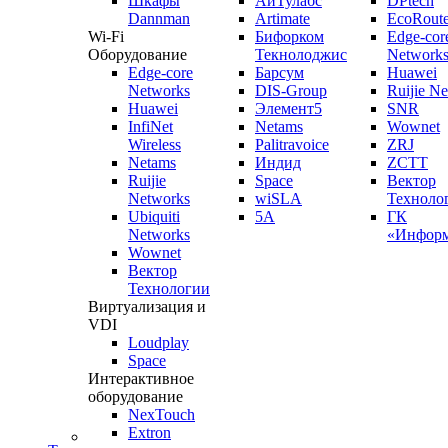
Шкафы
АйТулабс
DPtech
Dannman
Artimate
EcoRoute
Wi-Fi
Бифорком
Edge-cor
Оборудование
Текнолоджис
Network
Edge-core
Барсум
Huawei
Networks
DIS-Group
Ruijie N
Huawei
Элемент5
SNR
InfiNet
Netams
Wownet
Wireless
Palitravoice
ZRJ
Netams
Индид
ZCTT
Ruijie
Space
Вектор
Networks
wiSLA
Техноло
Ubiquiti
5A
ГК
Networks
«Информ
Wownet
Вектор
Технологии
Виртуализация и
VDI
Loudplay
Space
Интерактивное
оборудование
NexTouch
Extron