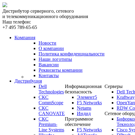
Дистрибутор серверного, сетевого
и телекоммуникационного оборудования
Наш телефон:
+7 495 789-65-65
Компания
Новости
О компании
Политика конфиденциальности
Наши логотипы
Вакансии
Реквизиты компании
Контакты
Дистрибуция
Dell
Информационная
Серверы
Technologies
безопасность
Dell Tech
СКС
Элемент5
Kraftway
CommScope
F5 Networks
OpenYar
СКС
Netams
RDW Com
CANOVATE
Индид
Сетевое обору
СКС
Программное
Бифорко
Premium-
обеспечение
Текноло
Line Systems
F5 Networks
Cisco Sy