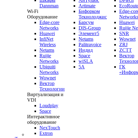
Шкафы
АйТулабс
DPtech
Dannman
Artimate
EcoRoute
Wi-Fi
Бифорком
Edge-cor
Оборудование
Текнолоджис
Network
Edge-core
Барсум
Huawei
Networks
DIS-Group
Ruijie N
Huawei
Элемент5
SNR
InfiNet
Netams
Wownet
Wireless
Palitravoice
ZRJ
Netams
Индид
ZCTT
Ruijie
Space
Вектор
Networks
wiSLA
Техноло
Ubiquiti
5A
ГК
Networks
«Информ
Wownet
Вектор
Технологии
Виртуализация и
VDI
Loudplay
Space
Интерактивное
оборудование
NexTouch
Extron