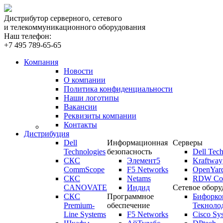
Дистрибутор серверного, сетевого
и телекоммуникационного оборудования
Наш телефон:
+7 495 789-65-65
Компания
Новости
О компании
Политика конфиденциальности
Наши логотипы
Вакансии
Реквизиты компании
Контакты
Дистрибуция
Dell
Информационная
Серверы
Technologies
безопасность
Dell Tech
СКС
Элемент5
Kraftway
CommScope
F5 Networks
OpenYar
СКС
Netams
RDW Com
CANOVATE
Индид
Сетевое обору
СКС
Программное
Бифорко
Premium-
обеспечение
Текноло
Line Systems
F5 Networks
Cisco Sy