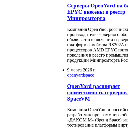
Серверы OpenYard на 
EPYC внесены в реестр
Минпромторга
Компания OpenYard, российск
производитель серверного обо
объявляет о включении серве
платформ семейства RS202A на
процессоров AMD EPYC пято
поколения в реестр промышле
продукции Минпромторга Рос
9 марта 2026 г.
openyard
space
OpenYard расширяет
совместимость серверов 
SpaceVM
Компания OpenYard и российс
разработчик программного об
«ДАКОМ М» (бренд Space) за
тестирование платформы вирт